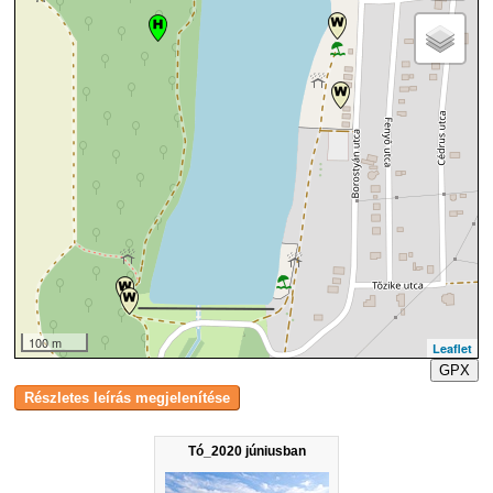
100 m
Leaflet
GPX
Tó_2020 júniusban