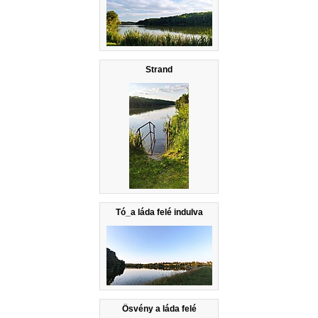
Strand
Tó_a láda felé indulva
Ösvény a láda felé