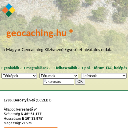
geocaching.hu ®
a Magyar Geocaching Közhasznú Egyesület hivatalos oldala
+
geoládák
~
+
megtalálások
~
+
felhasználók
~
+
poi
~
fórum
FAQ
belépés
1786. Borostyán-tó
(GCZLBT)
Állapot:
kereshető ✅
Szélesség
N 46° 51,177'
Hosszúság
E 16° 33,975'
Magasság:
215 m