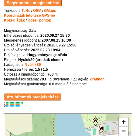
Térképen:
TuHu
/
OSM
/
GMaps
Koordináták letöltése GPS-be
Közeli ládák
/
Közeli pontok
Megye/ország:
Zala
Elhelyezés időpontja:
2020.09.27 15:30
Megjelenés időpontja:
2007.08.25 16:30
Utolsó lényeges változás:
2020.09.27 15:56
Utolsó változás:
2025.02.23 18:04
Rejtés típusa:
Hagyományos geoláda
Elrejtők:
Nyúlék89 (eredeti: eleem)
Ládagazda:
Nyúlék89
Nehézség / Terep:
1.5 / 1.5
Úthossz a kiindulóponttól:
700
m
Megtalálások száma:
793
+ 5 sikertelen
+ 11 egyéb
,
grafikon
Megtalálások gyakorisága:
0.8
megtalálás hetente
K
R
W
+
−