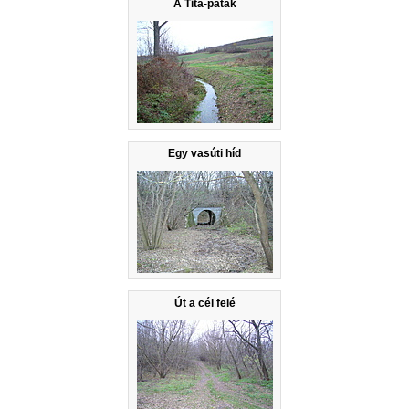
A Tita-patak
Egy vasúti híd
Út a cél felé