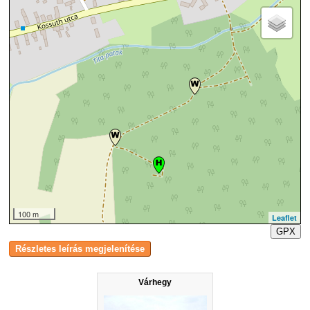
100 m
Leaflet
GPX
Várhegy