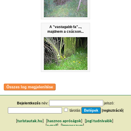
A "vastagabb fa"...,
majdnem a csúcson...
Bejelentkezés
név:
jelszó:
tárolás
[
regisztráció
]
[
turistautak.hu
] [
hasznos apróságok
] [
jogi tudnivalók
]
[
e-mail
] [
impresszum
]