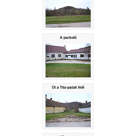
A parkoló
Út a Tita-patak felé