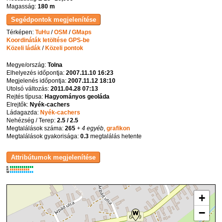
Magasság:
180 m
Térképen:
TuHu
/
OSM
/
GMaps
Koordináták letöltése GPS-be
Közeli ládák
/
Közeli pontok
Megye/ország:
Tolna
Elhelyezés időpontja:
2007.11.10 16:23
Megjelenés időpontja:
2007.11.12 18:10
Utolsó változás:
2011.04.28 07:13
Rejtés típusa:
Hagyományos geoláda
Elrejtők:
Nyék-cachers
Ládagazda:
Nyék-cachers
Nehézség / Terep:
2.5 / 2.5
Megtalálások száma:
265
+ 4 egyéb
,
grafikon
Megtalálások gyakorisága:
0.3
megtalálás hetente
K
R
W
+
−