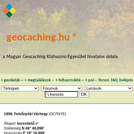
geocaching.hu ®
a Magyar Geocaching Közhasznú Egyesület hivatalos oldala
+
geoládák
~
+
megtalálások
~
+
felhasználók
~
+
poi
~
fórum
FAQ
belépés
1898. Felsőnyéki Várhegy
(GCFNYE)
Állapot:
kereshető ✅
Szélesség
N 46° 46,898'
Hosszúság
E 18° 16,999'