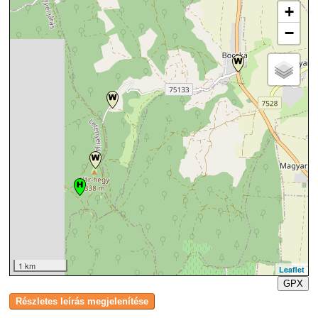
+
−
1 km
Leaflet
GPX