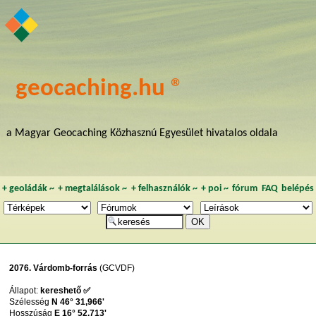
geocaching.hu ®
a Magyar Geocaching Közhasznú Egyesület hivatalos oldala
+
geoládák
~
+
megtalálások
~
+
felhasználók
~
+
poi
~
fórum
FAQ
belépés
2076. Várdomb-forrás
(GCVDF)
Állapot:
kereshető ✅
Szélesség
N 46° 31,966'
Hosszúság
E 16° 52,713'