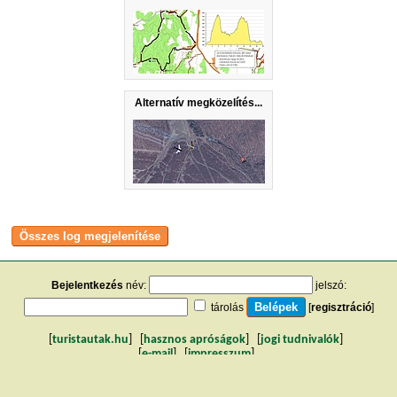
Alternatív megközelítés...
Bejelentkezés
név:
jelszó:
tárolás
[
regisztráció
]
[
turistautak.hu
] [
hasznos apróságok
] [
jogi tudnivalók
]
[
e-mail
] [
impresszum
]