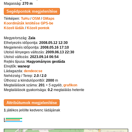
Magasság:
270 m
Térképen:
TuHu
/
OSM
/
GMaps
Koordináták letöltése GPS-be
Közeli ládák
/
Közeli pontok
Megye/ország:
Zala
Elhelyezés időpontja:
2008.05.12 12:30
Megjelenés időpontja:
2008.05.16 17:10
Utolsó lényeges változás:
2009.06.13 22:30
Utolsó változás:
2023.09.14 06:54
Rejtés típusa:
Hagyományos geoláda
Elrejtők:
waneqr
Ládagazda:
dendeocse
Nehézség / Terep:
2.0 / 2.0
Úthossz a kiindulóponttól:
2000
m
Megtalálások száma:
201
+ 5 egyéb
,
grafikon
Megtalálások gyakorisága:
0.2
megtalálás hetente
1
játékos jelölte kedvenc ládájának
K
R
W