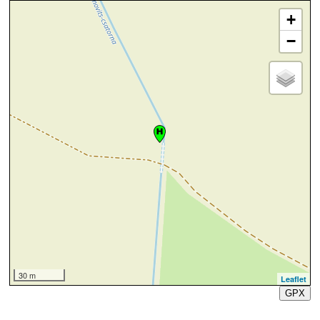
+
−
30 m
Leaflet
GPX