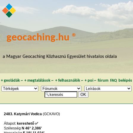
geocaching.hu ®
a Magyar Geocaching Közhasznú Egyesület hivatalos oldala
+
geoládák
~
+
megtalálások
~
+
felhasználók
~
+
poi
~
fórum
FAQ
belépés
2483. Katymári Vodica
(GCKAVO)
Állapot:
kereshető ✅
Szélesség
N 46° 2,386'