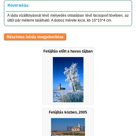
A láda vízátfolyásnál lévő mélyedés oldalában lévő facsoport tövében, az
úttól pár méterre található. A doboz mérete kicsi, kb 10*10*4 cm.
Felújítás előtt a havas tájban
Felújítás közben, 2005