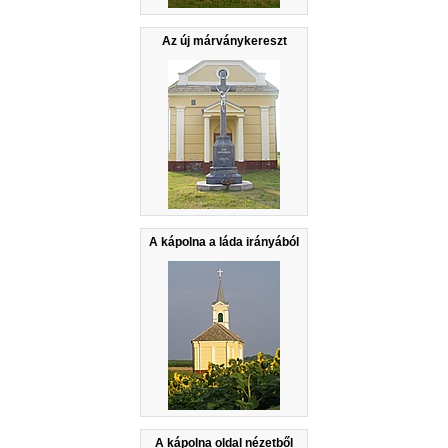
Az új márványkereszt
A kápolna a láda irányából
A kápolna oldal nézetből