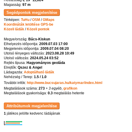
Hosszúság
E 19° 11,024'
Magasság:
97 m
Térképen:
TuHu
/
OSM
/
GMaps
Koordináták letöltése GPS-be
Közeli ládák
/
Közeli pontok
Megye/ország:
Bács-Kiskun
Elhelyezés időpontja:
2009.07.03 17:00
Megjelenés időpontja:
2009.07.04 08:20
Utolsó lényeges változás:
2023.08.28 10:49
Utolsó változás:
2024.05.24 03:52
Rejtés típusa:
Hagyományos geoláda
Elrejtők:
Qszez & Angel
Ládagazda:
Adoptálható ládák
Nehézség / Terep:
1.5 / 1.0
További infók:
http://www.bucsujaras.hu/katymar/index.html
Megtalálások száma:
273
+ 3 egyéb
,
grafikon
Megtalálások gyakorisága:
0.3
megtalálás hetente
1
játékos jelölte kedvenc ládájának
K
R
W