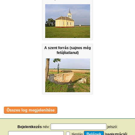
A szent forrás (sajnos még
felújítatlanul)
Bejelentkezés
név:
jelszó:
tárolás
[
regisztráció
]