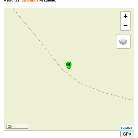
A fordítást
Strombus
készítette.
+
−
30 m
Leaflet
GPX