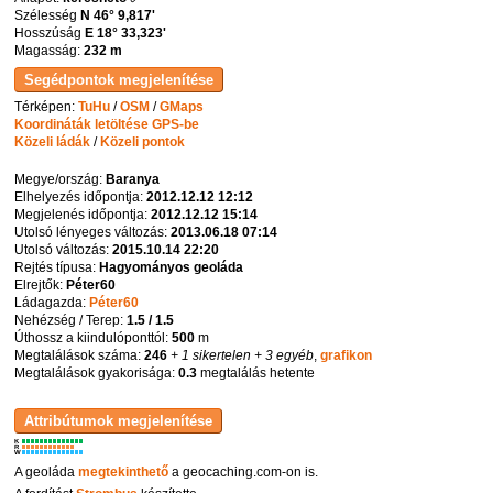
Szélesség
N 46° 9,817'
Hosszúság
E 18° 33,323'
Magasság:
232 m
Térképen:
TuHu
/
OSM
/
GMaps
Koordináták letöltése GPS-be
Közeli ládák
/
Közeli pontok
Megye/ország:
Baranya
Elhelyezés időpontja:
2012.12.12 12:12
Megjelenés időpontja:
2012.12.12 15:14
Utolsó lényeges változás:
2013.06.18 07:14
Utolsó változás:
2015.10.14 22:20
Rejtés típusa:
Hagyományos geoláda
Elrejtők:
Péter60
Ládagazda:
Péter60
Nehézség / Terep:
1.5 / 1.5
Úthossz a kiindulóponttól:
500
m
Megtalálások száma:
246
+ 1 sikertelen
+ 3 egyéb
,
grafikon
Megtalálások gyakorisága:
0.3
megtalálás hetente
K
R
W
A geoláda
megtekinthető
a geocaching.com-on is.