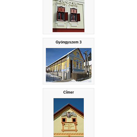
Gyöngyszem 3
Címer