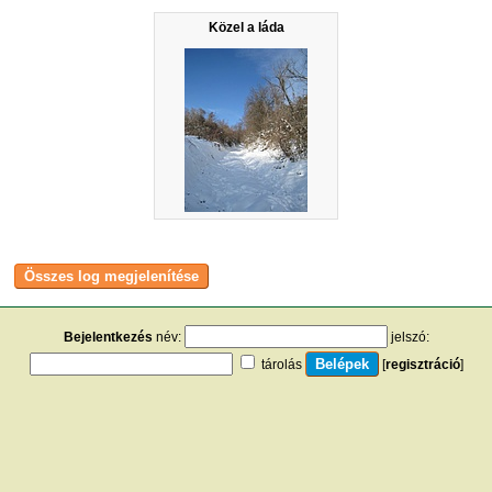
Közel a láda
Bejelentkezés
név:
jelszó:
tárolás
[
regisztráció
]
[
turistautak.hu
] [
hasznos apróságok
] [
jogi tudnivalók
]
[
e-mail
] [
impresszum
]