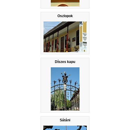
Oszlopok
Díszes kapu
Sátáni