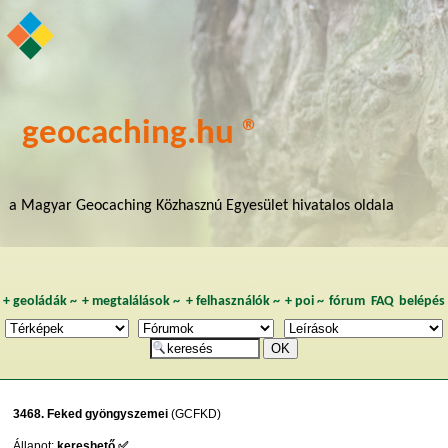
geocaching.hu ®
a Magyar Geocaching Közhasznú Egyesület hivatalos oldala
+
geoládák
~
+
megtalálások
~
+
felhasználók
~
+
poi
~
fórum
FAQ
belépés
3468. Feked gyöngyszemei
(GCFKD)
Állapot:
kereshető ✅