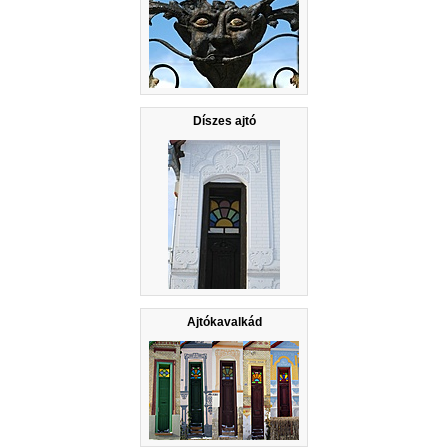
Díszes ajtó
Ajtókavalkád