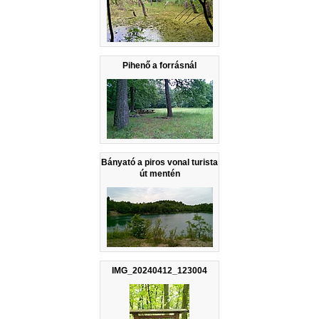
Pihenő a forrásnál
Bányató a piros vonal turista
út mentén
IMG_20240412_123004