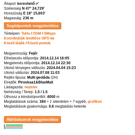
Állapot:
kereshető ✅
Szélesség
N 47° 24,729'
Hosszúság
E 18° 15,603'
Magasság:
236 m
Térképen:
TuHu
/
OSM
/
GMaps
Koordináták letöltése GPS-be
Közeli ládák
/
Közeli pontok
Megye/ország:
Fejér
Elhelyezés időpontja:
2014.12.14 16:05
Megjelenés időpontja:
2014.12.14 22:30
Utolsó lényeges változás:
2024.04.04 15:23
Utolsó változás:
2024.07.08 11:03
Rejtés típusa:
Multi geoláda
(
2H
)
Elrejtők:
Piroskaa1&BlueMali
Ládagazda:
nepster
Nehézség / Terep:
1.5 / 1.5
Úthossz a kiindulóponttól:
4000
m
Megtalálások száma:
384
+ 1 sikertelen
+ 7 egyéb
,
grafikon
Megtalálások gyakorisága:
0.6
megtalálás hetente
K
R
W