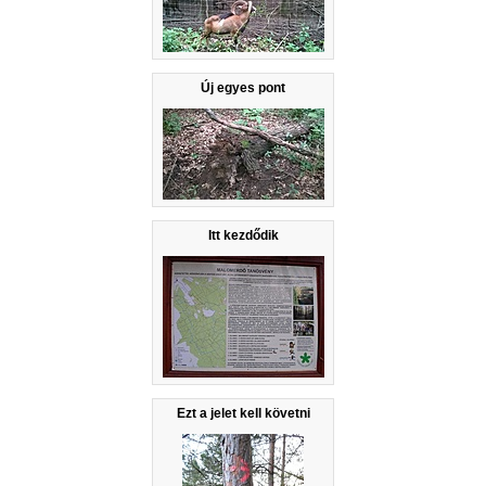
Új egyes pont
Itt kezdődik
Ezt a jelet kell követni