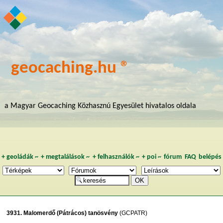
geocaching.hu ®
a Magyar Geocaching Közhasznú Egyesület hivatalos oldala
+
geoládák
~
+
megtalálások
~
+
felhasználók
~
+
poi
~
fórum
FAQ
belépés
3931. Malomerdő (Pátrácos) tanösvény
(GCPATR)