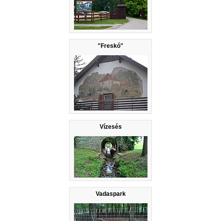
"Freskó"
Vízesés
Vadaspark