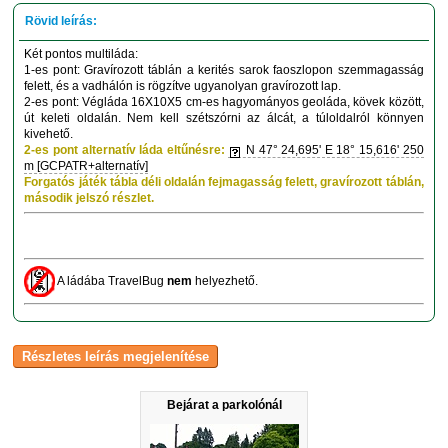
Két pontos multiláda:
1-es pont: Gravírozott táblán a kerités sarok faoszlopon szemmagasság
felett, és a vadhálón is rögzítve ugyanolyan gravírozott lap.
2-es pont: Végláda 16X10X5 cm-es hagyományos geoláda, kövek között,
út keleti oldalán. Nem kell szétszórni az álcát, a túloldalról könnyen
kivehető.
2-es pont alternatív láda eltűnésre:
N 47° 24,695' E 18° 15,616' 250
m [GCPATR+alternatív]
Forgatós játék tábla déli oldalán fejmagasság felett, gravírozott táblán,
második jelszó részlet.
A ládába TravelBug
nem
helyezhető.
Bejárat a parkolónál