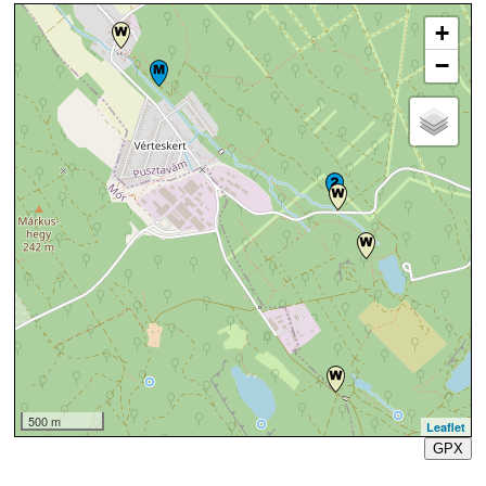
+
−
500 m
Leaflet
GPX