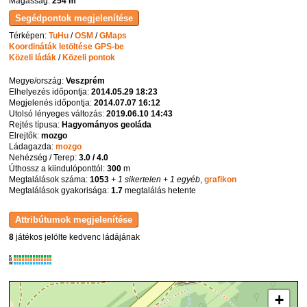
Magasság:
254 m
Térképen:
TuHu
/
OSM
/
GMaps
Koordináták letöltése GPS-be
Közeli ládák
/
Közeli pontok
Megye/ország:
Veszprém
Elhelyezés időpontja:
2014.05.29 18:23
Megjelenés időpontja:
2014.07.07 16:12
Utolsó lényeges változás:
2019.06.10 14:43
Rejtés típusa:
Hagyományos geoláda
Elrejtők:
mozgo
Ládagazda:
mozgo
Nehézség / Terep:
3.0 / 4.0
Úthossz a kiindulóponttól:
300
m
Megtalálások száma:
1053
+ 1 sikertelen
+ 1 egyéb
,
grafikon
Megtalálások gyakorisága:
1.7
megtalálás hetente
8
játékos jelölte kedvenc ládájának
K
R
W
+