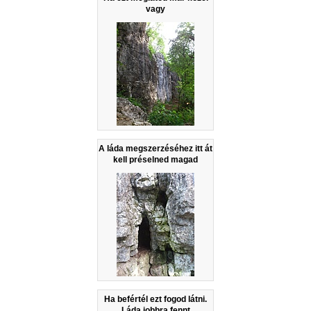
vagy
A láda megszerzéséhez itt át
kell préselned magad
Ha befértél ezt fogod látni.
Láda jobbra fennt