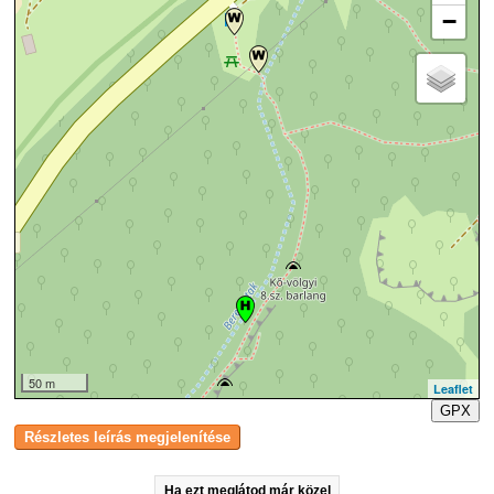
−
50 m
Leaflet
GPX
Ha ezt meglátod már közel