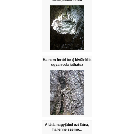
Ha nem fértél be :) kívűlről is
ugyan oda juthatsz
A láda nagyjából ezt látná,
ha lenne szeme...