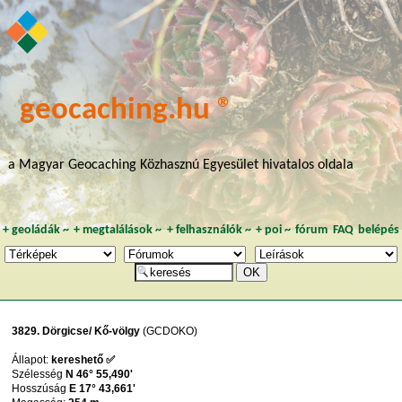
geocaching.hu ®
a Magyar Geocaching Közhasznú Egyesület hivatalos oldala
+
geoládák
~
+
megtalálások
~
+
felhasználók
~
+
poi
~
fórum
FAQ
belépés
3829. Dörgicse/ Kő-völgy
(GCDOKO)
Állapot:
kereshető ✅
Szélesség
N 46° 55,490'
Hosszúság
E 17° 43,661'