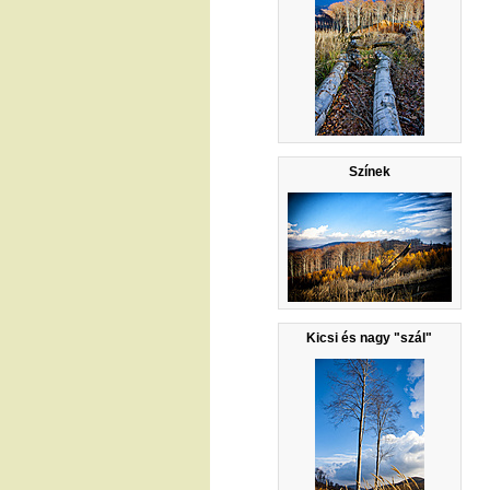
Színek
Kicsi és nagy "szál"