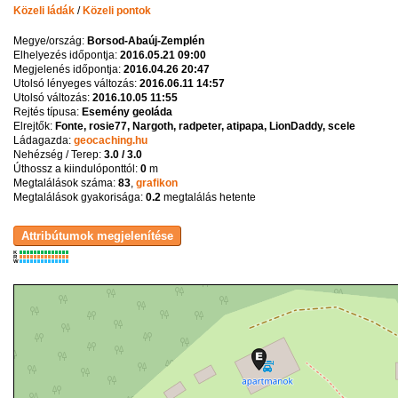
Közeli ládák
/
Közeli pontok
Megye/ország:
Borsod-Abaúj-Zemplén
Elhelyezés időpontja:
2016.05.21 09:00
Megjelenés időpontja:
2016.04.26 20:47
Utolsó lényeges változás:
2016.06.11 14:57
Utolsó változás:
2016.10.05 11:55
Rejtés típusa:
Esemény geoláda
Elrejtők:
Fonte, rosie77, Nargoth, radpeter, atipapa, LionDaddy, scele
Ládagazda:
geocaching.hu
Nehézség / Terep:
3.0 / 3.0
Úthossz a kiindulóponttól:
0
m
Megtalálások száma:
83
,
grafikon
Megtalálások gyakorisága:
0.2
megtalálás hetente
K
R
W