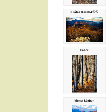
Kilátás Kerek-kőről
Fasor
Menet közben