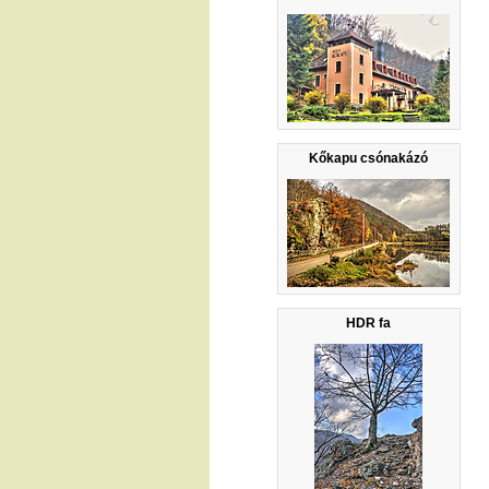
Kőkapu csónakázó
HDR fa