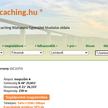
caching.hu ®
aching Közhasznú Egyesület hivatalos oldala
+
megtalálások
~
+
felhasználók
~
+
poi
~
fórum
FA
Verseny
(GC31FV)
Állapot:
megszűnt ➕
Szélesség
N 48° 25,651'
Hosszúság
E 21° 26,333'
Magasság:
239 m
Térképen:
TuHu
/
OSM
/
GMaps
Koordináták letöltése GPS-be