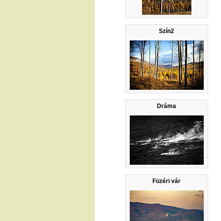
Szín2
Dráma
Füzéri vár