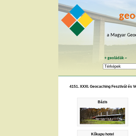
geo
a Magyar Geoc
+
geoládák
~
4151. XXXI. Geocaching Fesztivál és 
Bázis
Kőkapu hotel