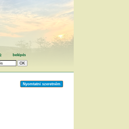
Q
belépés
Nyomtatni szeretném