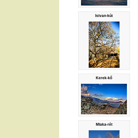
Istvan-kút
Kerek-kő
Mlaka-rét