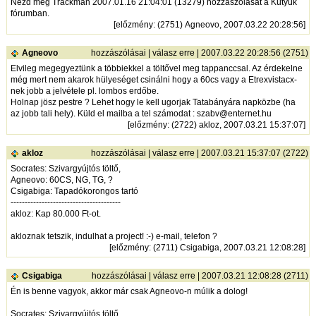
Nézd meg Trackman 2007.01.16 21:04:01 (13279) hozzászólását a Kütyük
fórumban.
[
előzmény
: (2751) Agneovo, 2007.03.22 20:28:56]
Agneovo
hozzászólásai
|
válasz erre
| 2007.03.22 20:28:56 (2751)
Elvileg megegyeztünk a többiekkel a töltővel meg tappanccsal. Az érdekelne
még mert nem akarok hülyeséget csinálni hogy a 60cs vagy a Etrexvistacx-
nek jobb a jelvétele pl. lombos erdőbe.
Holnap jösz pestre ? Lehet hogy le kell ugorjak Tatabányára napközbe (ha
az jobb tali hely). Küld el mailba a tel számodat : szabv@enternet.hu
[
előzmény
: (2722) akloz, 2007.03.21 15:37:07]
akloz
hozzászólásai
|
válasz erre
| 2007.03.21 15:37:07 (2722)
Socrates: Szivargyújtós töltő,
Agneovo: 60CS, NG, TG, ?
Csigabiga: Tapadókorongos tartó
---------------------------------------
akloz: Kap 80.000 Ft-ot.
akloznak tetszik, indulhat a project! :-) e-mail, telefon ?
[
előzmény
: (2711) Csigabiga, 2007.03.21 12:08:28]
Csigabiga
hozzászólásai
|
válasz erre
| 2007.03.21 12:08:28 (2711)
Én is benne vagyok, akkor már csak Agneovo-n múlik a dolog!
Socrates: Szivargyújtós töltő,