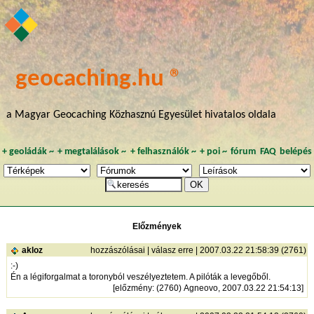
geocaching.hu ®
a Magyar Geocaching Közhasznú Egyesület hivatalos oldala
+
geoládák
~
+
megtalálások
~
+
felhasználók
~
+
poi
~
fórum
FAQ
belépés
Előzmények
akloz
hozzászólásai
|
válasz erre
| 2007.03.22 21:58:39 (2761)
:-)
Én a légiforgalmat a toronyból veszélyeztetem. A pilóták a levegőből.
[
előzmény
: (2760) Agneovo, 2007.03.22 21:54:13]