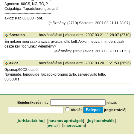
Agneovo: 60CS, NG, TG, ?
Csigabiga: Tapadókorongos tartó
---------------------------------------
akloz: Kap 80.000 Ft-ot.
[
előzmény
: (2710) Socrates, 2007.03.21 11:28:07]
Socrates
hozzászólásai
|
válasz erre
| 2007.03.21 11:28:07 (2710)
Én nekem meg csak a szivargyújtós töltő kell. Akkor megvan minden, csak
össze kell fognunk? Vélemény?
[
előzmény
: (2696) akloz, 2007.03.20 11:21:53]
akloz
hozzászólásai
|
válasz erre
| 2007.03.20 11:21:53 (2696)
Gpsmap60CS eladó.
Naviguide, topoguide, tapadókorongos tartó, szivargyújtó töltő.
80.000Ft
Bejelentkezés
név:
jelszó:
tárolás
[
regisztráció
]
[
turistautak.hu
] [
hasznos apróságok
] [
jogi tudnivalók
]
[
e-mail
] [
impresszum
]