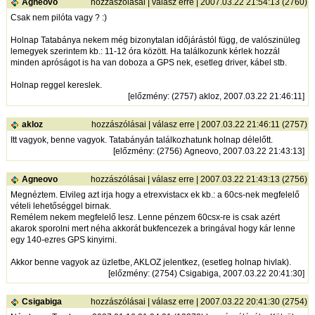
Agneovo
hozzászólásai
|
válasz erre
| 2007.03.22 21:54:13 (2760)
Csak nem pilóta vagy ? :)
Holnap Tatabánya nekem még bizonytalan időjárástól függ, de valószinüleg
lemegyek szerintem kb.: 11-12 óra között. Ha találkozunk kérlek hozzál
minden apróságot is ha van doboza a GPS nek, esetleg driver, kábel stb.
Holnap reggel kereslek.
[
előzmény
: (2757) akloz, 2007.03.22 21:46:11]
akloz
hozzászólásai
|
válasz erre
| 2007.03.22 21:46:11 (2757)
Itt vagyok, benne vagyok. Tatabányán találkozhatunk holnap délelőtt.
[
előzmény
: (2756) Agneovo, 2007.03.22 21:43:13]
Agneovo
hozzászólásai
|
válasz erre
| 2007.03.22 21:43:13 (2756)
Megnéztem. Elvileg azt irja hogy a etrexvistacx ek kb.: a 60cs-nek megfelelő
vételi lehetőséggel birnak.
Remélem nekem megfelelő lesz. Lenne pénzem 60csx-re is csak azért
akarok sporolni mert néha akkorát bukfencezek a bringával hogy kár lenne
egy 140-ezres GPS kinyirni.
Akkor benne vagyok az üzletbe, AKLOZ jelentkez, (esetleg holnap hivlak).
[
előzmény
: (2754) Csigabiga, 2007.03.22 20:41:30]
Csigabiga
hozzászólásai
|
válasz erre
| 2007.03.22 20:41:30 (2754)