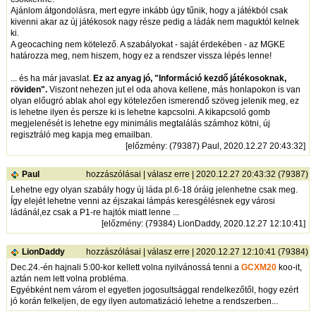
Ajánlom átgondolásra, mert egyre inkább úgy tűnik, hogy a játékból csak
kivenni akar az új játékosok nagy része pedig a ládák nem maguktól kelnek
ki.
A geocaching nem kötelező. A szabályokat - saját érdekében - az MGKE
határozza meg, nem hiszem, hogy ez a rendszer vissza lépés lenne!
... és ha már javaslat.
Ez az anyag jó, "Információ kezdő játékosoknak,
röviden".
Viszont nehezen jut el oda ahova kellene, más honlapokon is van
olyan előugró ablak ahol egy kötelezően ismerendő szöveg jelenik meg, ez
is lehetne ilyen és persze ki is lehetne kapcsolni. A kikapcsoló gomb
megjelenését is lehetne egy minimális megtalálás számhoz kötni, új
regisztráló meg kapja meg emailban.
[
előzmény
: (79387) Paul, 2020.12.27 20:43:32]
Paul
hozzászólásai
|
válasz erre
| 2020.12.27 20:43:32 (79387)
Lehetne egy olyan szabály hogy új láda pl.6-18 óráig jelenhetne csak meg.
Így elejét lehetne venni az éjszakai lámpás keresgélésnek egy városi
ládánál,ez csak a P1-re hajtók miatt lenne ...
[
előzmény
: (79384) LionDaddy, 2020.12.27 12:10:41]
LionDaddy
hozzászólásai
|
válasz erre
| 2020.12.27 12:10:41 (79384)
Dec.24.-én hajnali 5:00-kor kellett volna nyilvánossá tenni a
GCXM20
koo-it,
aztán nem lett volna probléma.
Egyébként nem várom el egyetlen jogosultsággal rendelkezőtől, hogy ezért
jó korán felkeljen, de egy ilyen automatizáció lehetne a rendszerben...