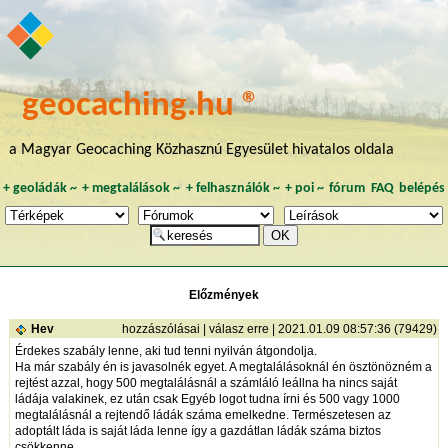
geocaching.hu ®
a Magyar Geocaching Közhasznú Egyesület hivatalos oldala
+
geoládák
~
+
megtalálások
~
+
felhasználók
~
+
poi
~
fórum
FAQ
belépés
Előzmények
Hev
hozzászólásai
|
válasz erre
| 2021.01.09 08:57:36 (79429)
Érdekes szabály lenne, aki tud tenni nyilván átgondolja.
Ha már szabály én is javasolnék egyet. A megtalálásoknál én ösztönözném a
rejtést azzal, hogy 500 megtalálásnál a számláló leállna ha nincs saját
ládája valakinek, ez után csak Egyéb logot tudna írni és 500 vagy 1000
megtalálásnál a rejtendő ládák száma emelkedne. Természetesen az
adoptált láda is saját láda lenne így a gazdátlan ládák száma biztos
csökkenne.