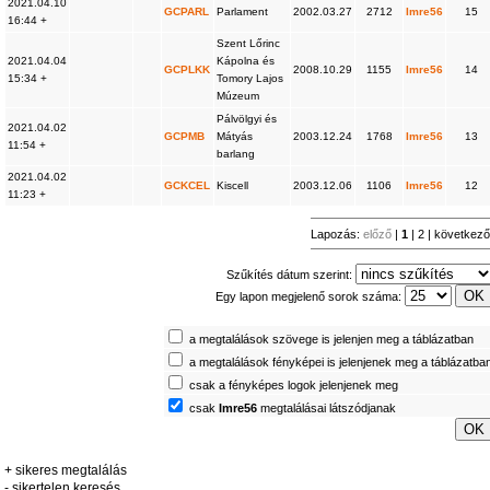
2021.04.10
GCPARL
Parlament
2002.03.27
2712
Imre56
15
16:44 +
Szent Lőrinc
2021.04.04
Kápolna és
GCPLKK
2008.10.29
1155
Imre56
14
15:34 +
Tomory Lajos
Múzeum
Pálvölgyi és
2021.04.02
GCPMB
Mátyás
2003.12.24
1768
Imre56
13
11:54 +
barlang
2021.04.02
GCKCEL
Kiscell
2003.12.06
1106
Imre56
12
11:23 +
Lapozás:
előző
|
1
|
2
|
következ
Szűkítés dátum szerint:
Egy lapon megjelenő sorok száma:
a megtalálások szövege is jelenjen meg a táblázatban
a megtalálások fényképei is jelenjenek meg a táblázatba
csak a fényképes logok jelenjenek meg
csak
Imre56
megtalálásai látszódjanak
+ sikeres megtalálás
- sikertelen keresés