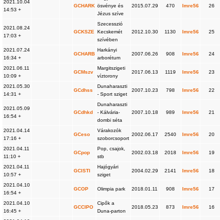
2021.10.04
GCHARK
ösvénye és
2015.07.29
470
Imre56
26
14:53 +
Jézus szíve
Szecesszió
2021.08.24
GCKSZE
Kecskemét
2012.10.30
1130
Imre56
25
17:03 +
szívében
2021.07.24
Harkányi
GCHARB
2007.06.26
908
Imre56
24
16:34 +
arborétum
2021.06.11
Margitszigeti
GCMszv
2017.06.13
1119
Imre56
23
10:09 +
víztorony
2021.05.30
Dunaharaszti
GCdhss
2007.10.23
798
Imre56
22
14:31 +
- Sport sziget
Dunaharaszti
2021.05.09
GCdhkd
- Kálvária-
2007.10.18
989
Imre56
21
16:54 +
dombi séta
2021.04.14
Várakozók
GCeso
2002.06.17
2540
Imre56
20
17:16 +
szoborcsoport
2021.04.11
Pop, csajok,
GCpop
2002.03.18
2018
Imre56
19
11:10 +
stb
2021.04.11
Hajógyári
GCISTI
2004.02.29
2141
Imre56
18
10:57 +
sziget
2021.04.10
GCOP
Olimpia park
2018.01.11
908
Imre56
17
16:54 +
2021.04.10
Cipők a
GCCIPO
2018.05.23
873
Imre56
16
16:45 +
Duna-parton