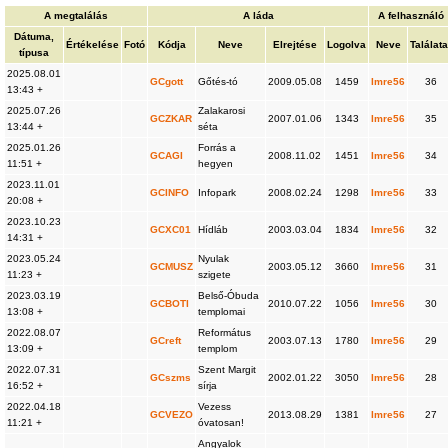
A megtalálás
A láda
A felhasználó
Dátuma,
Értékelése
Fotó
Kódja
Neve
Elrejtése
Logolva
Neve
Találata
típusa
2025.08.01
GCgott
Gőtés-tó
2009.05.08
1459
Imre56
36
13:43 +
2025.07.26
Zalakarosi
GCZKAR
2007.01.06
1343
Imre56
35
13:44 +
séta
2025.01.26
Forrás a
GCAGI
2008.11.02
1451
Imre56
34
11:51 +
hegyen
2023.11.01
GCINFO
Infopark
2008.02.24
1298
Imre56
33
20:08 +
2023.10.23
GCXC01
Hídláb
2003.03.04
1834
Imre56
32
14:31 +
2023.05.24
Nyulak
GCMUSZ
2003.05.12
3660
Imre56
31
11:23 +
szigete
2023.03.19
Belső-Óbuda
GCBOTI
2010.07.22
1056
Imre56
30
13:08 +
templomai
2022.08.07
Református
GCreft
2003.07.13
1780
Imre56
29
13:09 +
templom
2022.07.31
Szent Margit
GCszms
2002.01.22
3050
Imre56
28
16:52 +
sírja
2022.04.18
Vezess
GCVEZO
2013.08.29
1381
Imre56
27
11:21 +
óvatosan!
Angyalok