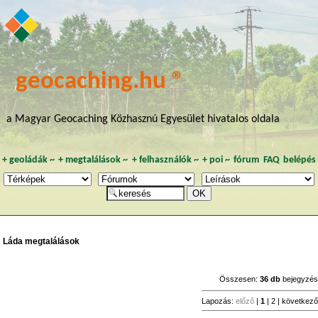
geocaching.hu ®
a Magyar Geocaching Közhasznú Egyesület hivatalos oldala
+
geoládák
~
+
megtalálások
~
+
felhasználók
~
+
poi
~
fórum
FAQ
belépés
Láda megtalálások
Összesen:
36 db
bejegyzés
Lapozás:
előző
|
1
|
2
|
következ