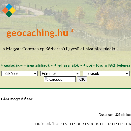
geocaching.hu ®
a Magyar Geocaching Közhasznú Egyesület hivatalos oldala
+
geoládák
~
+
megtalálások
~
+
felhasználók
~
+
poi
~
fórum
FAQ
belépés
Láda megtalálások
Összesen:
329 db
bej
Lapozás:
előző
|
1
|
2
|
3
|
4
|
5
|
6
|
7
|
8
|
9
|
10
|
11
|
12
|
13
|
14
|
kö