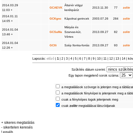
2014.03.29
Által-ér völgyi
GCAEVK
2013.11.30
77
zolitr
11:03 +
kerékpárút
2014.01.11
GCKgnc
Kápolnai gerincek
2003.07.26
284
zolitr
14:05 +
Mátyás és
2014.01.04
GCSaMa
Szarvas-kút,
2013.09.27
82
zolitr
13:46 +
Vértes
2014.01.04
GCIli
Szép Ilonka-forrás
2013.09.27
93
zolitr
12:26 +
Lapozás:
előző
|
1
|
2
|
3
|
4
|
5
|
6
|
7
|
8
|
9
|
10
|
11
|
12
|
13
|
14
|
kö
Szűkítés dátum szerint:
Egy lapon megjelenő sorok száma:
a megtalálások szövege is jelenjen meg a tábláza
a megtalálások fényképei is jelenjenek meg a táb
csak a fényképes logok jelenjenek meg
csak
zolitr
megtalálásai látszódjanak
+ sikeres megtalálás
- sikertelen keresés
! egyéb