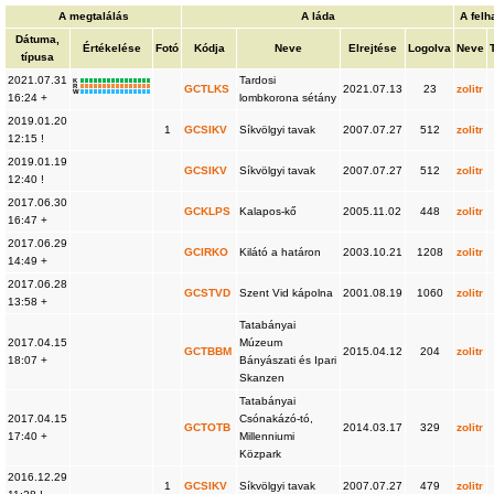
A megtalálás
A láda
A felh
Dátuma,
Értékelése
Fotó
Kódja
Neve
Elrejtése
Logolva
Neve
típusa
2021.07.31
Tardosi
K
R
GCTLKS
2021.07.13
23
zolitr
W
16:24 +
lombkorona sétány
2019.01.20
1
GCSIKV
Síkvölgyi tavak
2007.07.27
512
zolitr
12:15 !
2019.01.19
GCSIKV
Síkvölgyi tavak
2007.07.27
512
zolitr
12:40 !
2017.06.30
GCKLPS
Kalapos-kő
2005.11.02
448
zolitr
16:47 +
2017.06.29
GCIRKO
Kilátó a határon
2003.10.21
1208
zolitr
14:49 +
2017.06.28
GCSTVD
Szent Vid kápolna
2001.08.19
1060
zolitr
13:58 +
Tatabányai
2017.04.15
Múzeum
GCTBBM
2015.04.12
204
zolitr
18:07 +
Bányászati és Ipari
Skanzen
Tatabányai
2017.04.15
Csónakázó-tó,
GCTOTB
2014.03.17
329
zolitr
17:40 +
Millenniumi
Közpark
2016.12.29
1
GCSIKV
Síkvölgyi tavak
2007.07.27
479
zolitr