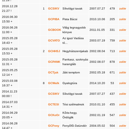
11:28 !
2016.12.28
1
GCSIKV
Síkvölgyi tavak
2007.07.27
479
zolitr
21:27 !
2016.06.30
GCPIBA
Pista Bácsi
2010.10.06
205
zolitr
15:50 +
2016.06.26
Világ legnagyobb
GCBOOK
2011.01.05
331
zolitr
11:00 +
könyve
2015.05.28
Az igazi Vadása
GCVATO
2003.07.19
759
zolitr
16:43 +
tó...
2015.05.28
2
GCHHSJ
Hegyhátszentjakab
2002.08.04
713
zolitr
15:53 +
2015.05.28
Pankasz, szoknyás
GCPANK
2002.08.07
878
zolitr
11:31 +
harangláb
2015.05.25
GCTjak
Jáki templom
2002.05.18
671
zolitr
12:14 +
2015.03.08
8
GCWalk
Gyalogtúra
2014.10.20
53
zolitr
16:37 +
2014.11.23
GCSIKV
Síkvölgyi tavak
2007.07.27
437
zolitr
00:00 !
2014.07.03
GCTESI
Tési szélmalmok
2010.01.10
455
zolitr
14:31 +
2014.06.29
Kőris-hegy,
GCKoOr
2002.01.19
547
zolitr
20:05 +
Ördöglik
2014.06.28
GCFnny
Fenyőfői őstündér
2004.05.02
504
zolitr
14:47 +