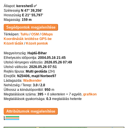
Állapot:
kereshető ✅
Szélesség
N 47° 39,356'
Hosszúság
E 21° 55,797'
Magasság:
159 m
Térképen:
TuHu
/
OSM
/
GMaps
Koordináták letöltése GPS-be
Közeli ládák
/
Közeli pontok
Megye/ország:
Hajdú-Bihar
Elhelyezés időpontja:
2004.05.16 21:45
Utolsó lényeges változás:
2026.05.26 07:49
Utolsó változás:
2026.05.26 07:51
Rejtés típusa:
Multi geoláda
(
2H
)
Elrejtők:
NZ0406, majd Norbee97
Ládagazda:
Wadkender
Nehézség / Terep:
3.0 / 2.0
Úthossz a kiindulóponttól:
950
m
Megtalálások száma:
395
+ 6 sikertelen
+ 7 egyéb
,
grafikon
Megtalálások gyakorisága:
0.3
megtalálás hetente
K
R
W