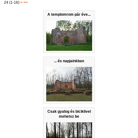
24 (1-16)
>
>>
A templomrom pár éve...
... és napjainkban
Csak gyalog és biciklivel
mehetsz be