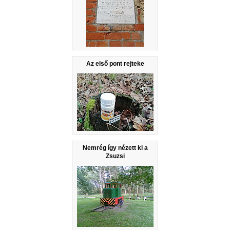
Az első pont rejteke
Nemrég így nézett ki a
Zsuzsi