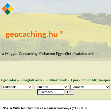
geocaching.hu ®
a Magyar Geocaching Közhasznú Egyesület hivatalos oldala
+
geoládák
~
+
megtalálások
~
+
felhasználók
~
+
poi
~
fórum
FAQ
belépés
957. A Guthi templomrom és a Zsuzsi mozdonya
(GCGUTH)