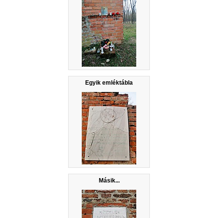
Egyik emléktábla
Másik...