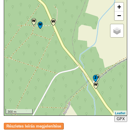
+
−
300 m
Leaflet
GPX