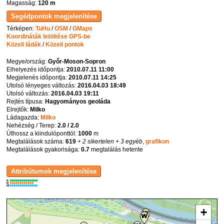
Magasság:
120 m
Térképen:
TuHu
/
OSM
/
GMaps
Koordináták letöltése GPS-be
Közeli ládák
/
Közeli pontok
Megye/ország:
Győr-Moson-Sopron
Elhelyezés időpontja:
2010.07.11 11:00
Megjelenés időpontja:
2010.07.11 14:25
Utolsó lényeges változás:
2016.04.03 18:49
Utolsó változás:
2016.04.03 19:11
Rejtés típusa:
Hagyományos geoláda
Elrejtők:
Milko
Ládagazda:
Milko
Nehézség / Terep:
2.0 / 2.0
Úthossz a kiindulóponttól:
1000
m
Megtalálások száma:
619
+ 2 sikertelen
+ 3 egyéb
,
grafikon
Megtalálások gyakorisága:
0.7
megtalálás hetente
K
R
W
+