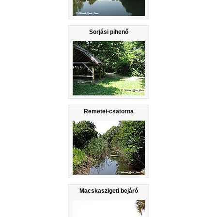
Sorjási pihenő
Remetei-csatorna
Macskaszigeti bejáró