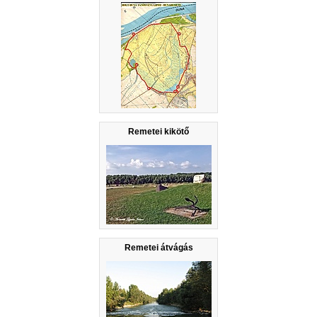
Remetei kikötő
Remetei átvágás