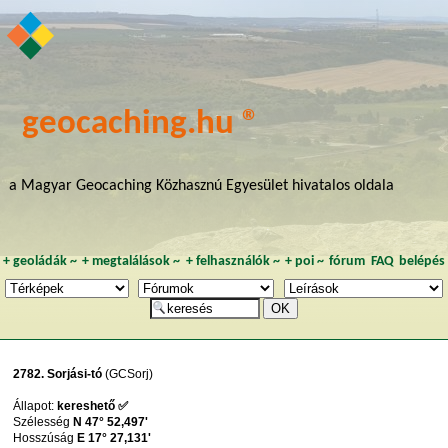
geocaching.hu ®
a Magyar Geocaching Közhasznú Egyesület hivatalos oldala
+
geoládák
~
+
megtalálások
~
+
felhasználók
~
+
poi
~
fórum
FAQ
belépés
2782. Sorjási-tó
(GCSorj)
Állapot:
kereshető ✅
Szélesség
N 47° 52,497'
Hosszúság
E 17° 27,131'