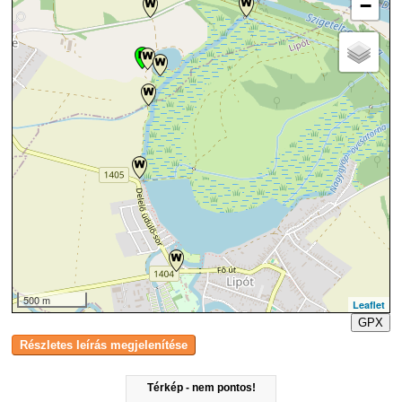
−
500 m
Leaflet
GPX
Térkép - nem pontos!