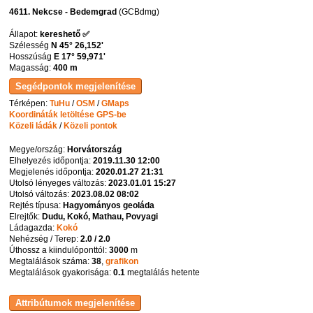
4611. Nekcse - Bedemgrad
(GCBdmg)
Állapot:
kereshető ✅
Szélesség
N 45° 26,152'
Hosszúság
E 17° 59,971'
Magasság:
400 m
Térképen:
TuHu
/
OSM
/
GMaps
Koordináták letöltése GPS-be
Közeli ládák
/
Közeli pontok
Megye/ország:
Horvátország
Elhelyezés időpontja:
2019.11.30 12:00
Megjelenés időpontja:
2020.01.27 21:31
Utolsó lényeges változás:
2023.01.01 15:27
Utolsó változás:
2023.08.02 08:02
Rejtés típusa:
Hagyományos geoláda
Elrejtők:
Dudu, Kokó, Mathau, Povyagi
Ládagazda:
Kokó
Nehézség / Terep:
2.0 / 2.0
Úthossz a kiindulóponttól:
3000
m
Megtalálások száma:
38
,
grafikon
Megtalálások gyakorisága:
0.1
megtalálás hetente