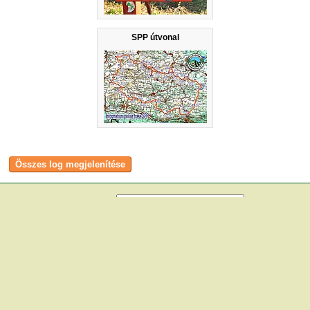
SPP útvonal
Bejelentkezés
név:
jelszó:
tárolás
[
regisztráció
]
[
turistautak.hu
] [
hasznos apróságok
] [
jogi tudnivalók
]
[
e-mail
] [
impresszum
]