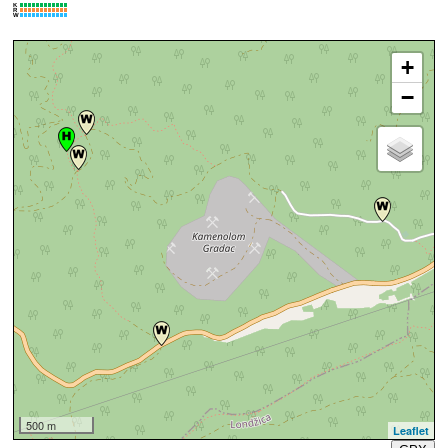
K
R
W
+
−
500 m
Leaflet