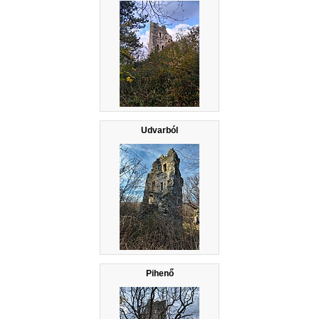
Udvarból
Pihenő