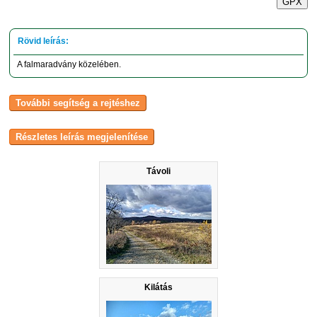
GPX
A falmaradvány közelében.
Távoli
Kilátás