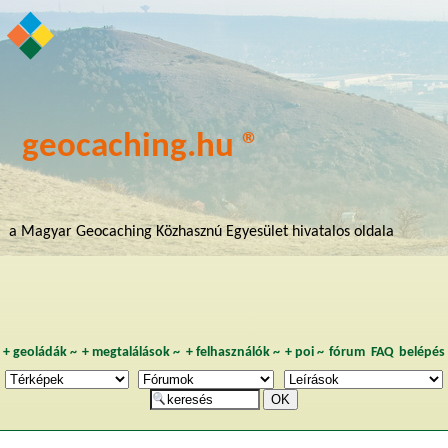
geocaching.hu ®
a Magyar Geocaching Közhasznú Egyesület hivatalos oldala
+
geoládák
~
+
megtalálások
~
+
felhasználók
~
+
poi
~
fórum
FAQ
belépés