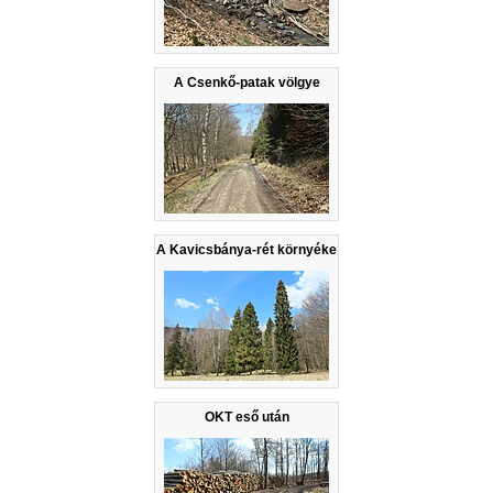
A Csenkő-patak völgye
A Kavicsbánya-rét környéke
OKT eső után