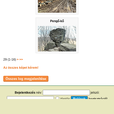
Pengő-kő
29 (1-16)
>
>>
Az összes képet kérem!
Bejelentkezés
név:
jelszó:
tárolás
[
regisztráció
]
[
turistautak.hu
] [
hasznos apróságok
] [
jogi tudnivalók
]
[
e-mail
] [
impresszum
]