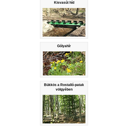
Kisvasút híd
Gólyahír
Bükkös a Rostalló-patak
völgyében