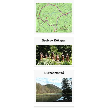
Szobrok Kőkapun
Duzzasztott tó