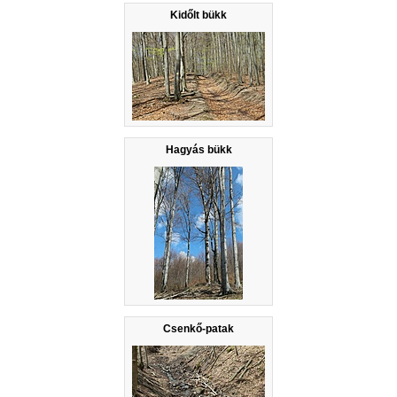
Kidőlt bükk
Hagyás bükk
Csenkő-patak