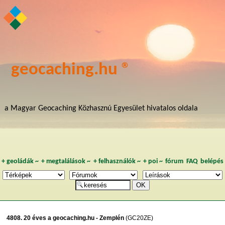
geocaching.hu ®
a Magyar Geocaching Közhasznú Egyesület hivatalos oldala
+
geoládák
~
+
megtalálások
~
+
felhasználók
~
+
poi
~
fórum
FAQ
belépés
4808. 20 éves a geocaching.hu - Zemplén
(GC20ZE)