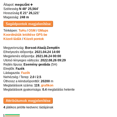
Állapot:
megszűnt ➕
Szélesség
N 48° 25,564'
Hosszúság
E 21° 26,121'
Magasság:
248 m
Térképen:
TuHu
/
OSM
/
GMaps
Koordináták letöltése GPS-be
Közeli ládák
/
Közeli pontok
Megye/ország:
Borsod-Abaúj-Zemplén
Elhelyezés időpontja:
2021.04.24 14:00
Megjelenés időpontja:
2021.06.24 00:00
Utolsó lényeges változás:
2022.08.26 09:29
Rejtés típusa:
Esemény geoláda
(
5H
)
Elrejtők:
Fazék
Ládagazda:
Fazék
Nehézség / Terep:
2.0 / 2.5
Úthossz a kiindulóponttól:
20200
m
Megtalálások száma:
119
,
grafikon
Megtalálások gyakorisága:
0.4
megtalálás hetente
4
játékos jelölte kedvenc ládájának
K
R