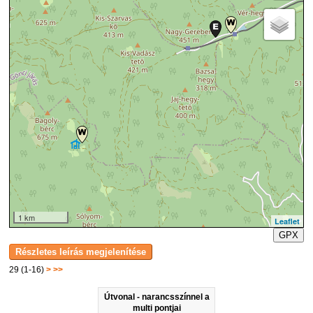
1 km
Leaflet
GPX
29 (1-16)
>
>>
Útvonal - narancsszínnel a
multi pontjai