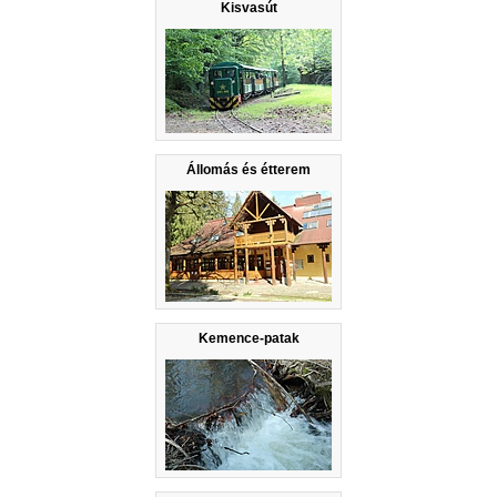
Kisvasút
Állomás és étterem
Kemence-patak