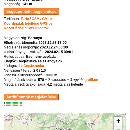
Magasság:
141 m
Térképen:
TuHu
/
OSM
/
GMaps
Koordináták letöltése GPS-be
Közeli ládák
/
Közeli pontok
Megye/ország:
Baranya
Elhelyezés időpontja:
2023.12.23 17:00
Megjelenés időpontja:
2023.12.24 00:00
Utolsó lényeges változás:
2024.02.15 00:01
Rejtés típusa:
Esemény geoláda
Elrejtők:
Geojézuska és az angyalok
Ládagazda:
GeoJézuska
Nehézség / Terep:
2.0 / 1.0
Úthossz a kiindulóponttól:
2000
m
Megtalálások száma:
578
+ 2 sikertelen
+ 3 egyéb
,
grafikon
Megtalálások gyakorisága:
4.2
megtalálás hetente
K
R
W
+
−