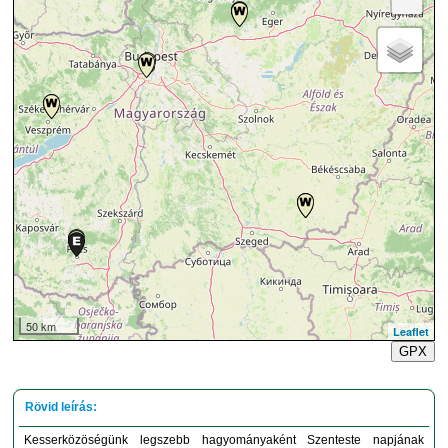
50 km
Leaflet
GPX
Kesserközöségünk legszebb hagyományaként Szenteste napjának