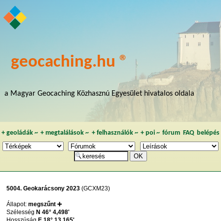
geocaching.hu ®
a Magyar Geocaching Közhasznú Egyesület hivatalos oldala
+
geoládák
~
+
megtalálások
~
+
felhasználók
~
+
poi
~
fórum
FAQ
belépés
5004. Geokarácsony 2023
(GCXM23)
Állapot:
megszűnt ➕
Szélesség
N 46° 4,498'
Hosszúság
E 18° 13,165'