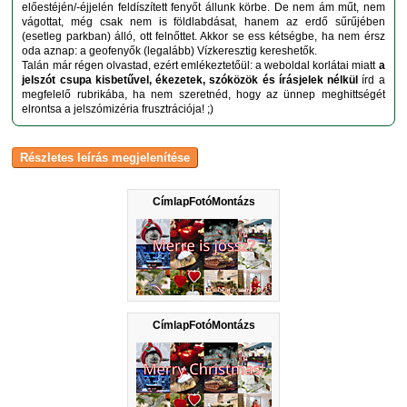
előestéjén/-éjjelén feldíszített fenyőt állunk körbe. De nem ám műt, nem
vágottat, még csak nem is földlabdásat, hanem az erdő sűrűjében
(esetleg parkban) álló, ott felnőttet. Akkor se ess kétségbe, ha nem érsz
oda aznap: a geofenyők (legalább) Vízkeresztig kereshetők.
Talán már régen olvastad, ezért emlékeztetőül: a weboldal korlátai miatt
a
jelszót csupa kisbetűvel, ékezetek, szóközök és írásjelek nélkül
írd a
megfelelő rubrikába, ha nem szeretnéd, hogy az ünnep meghittségét
elrontsa a jelszómizéria frusztrációja! ;)
CímlapFotóMontázs
CímlapFotóMontázs