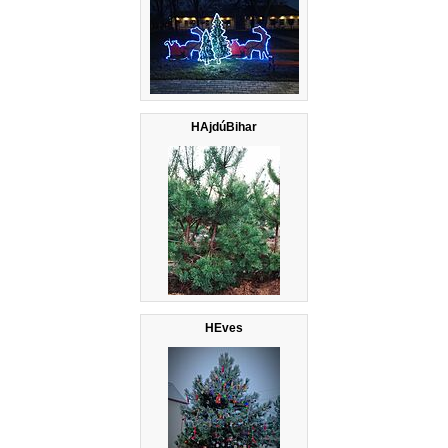
HAjdúBihar
HEves