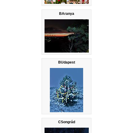
BAranya
BUdapest
CSongrád