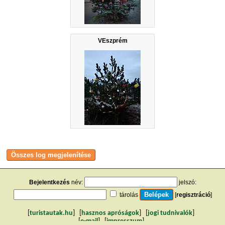
VEszprém
Bejelentkezés
név:
jelszó:
tárolás
[
regisztráció
]
[
turistautak.hu
] [
hasznos apróságok
] [
jogi tudnivalók
]
[
e-mail
] [
impresszum
]