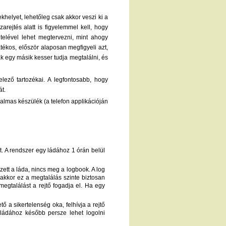
khelyet, lehetőleg csak akkor veszi ki a
rejtés alatt is figyelemmel kell, hogy
ételével lehet megtervezni, mint ahogy
átékos, először alaposan megfigyeli azt,
sak egy másik kesser tudja megtalálni, és
telező tartozékai. A legfontosabb, hogy
át.
kalmas készülék (a telefon applikációján
et. A rendszer egy ládához 1 órán belül
eszett a láda, nincs meg a logbook. A log
, akkor ez a megtalálás szinte biztosan
 megtalálást a rejtő fogadja el. Ha egy
tő a sikertelenség oka, felhívja a rejtő
 ládához később persze lehet logolni