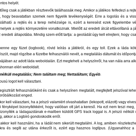
ntos helyét.
őleg csak a játékban résztvevők találhassák meg. Amikor a játékos felfedezi a rejte
 hogy beavatatlan szemek nem figyelik tevékenységét. Erre a logolás és a vissza
alálható a rejtés és a terep nehézsége is, ezért a keresést ezek figyelembe v
elyek a rejtés környezetére vonatkoznak. Mielőtt az eredeti álcát eltávolítaná a j
 eredeti állapotába. Mindig szem előtt tartja: a geoládát úgy kell elrejteni, hogy c
 benne egy füzet (logbook), rövid leírás a játékról, és egy toll. Ezek a láda kö
lszót, majd rögzítse a füzetbe felhasználói nevét, a megtalálás dátumát és időpontj
rmájában az adott láda weboldalán. Ezt megteheti a helyszínről, ha van nála arra al
ahonnan eléri weboldalt.
 nélküli megtalálás; Nem találtam meg; Nettaláltam; Egyéb
.
pusú logot kell választani.
egisztrált felhasználóként és csak a helyszínen megtalált, megfejtett jelszóval leh
 próbálkozást enged.
kkor kell választani, ha a jelszó valamiért olvashatatlan (lekopott, elázott) vagy elv
teni fényképet bizonyítékként, hogy valóban ott járt a kereső. Ha ezt nem teszi meg
 bizonyíték a ládagazdának e-mailben küldött GPS track loggal is. A jelszó nélküli
g, akkor a Logbíró gondoskodik erről.
 akkor kell használni, ha a ládát nem sikerült megtalálni. A log, amiben részletezhe
kra és segíti az utána érkezőt is, ezért egy hasznos logtípus. (Ugyanahhoz a