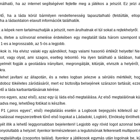
álható, ha az internet segítségével fejtette meg a játékos a jelszót. Ez jelzi a 
tő, ha a láda körül bármilyen rendellenesség tapasztalható (feldúlták, elloptá
 ha a ládaoldalon elavult információk találhatók.
 a képek nem tartalmazhatják a jelszót, nem árulhatnak el túl sokat a rejtekhelyről.
a, illetve a színvonal emelése érdekében egy megtalált láda három szempont sze
1-es a legrosszabb, az 5-ös a legjobb.
ok is. Ha elvisz valaki egy ajándékot, hagy valami hasonló értékűt helyette! 
kot, vagy olyat, ami szagos, esetleg lebomló. Ha ilyen található a ládában, hala
elmét fogják a geoládára irányítani, megrongálják, kitúrják, elviszik a helyérő
kra.
lehet javítani az állapotán, és a netes logban jelezve a sérülés mértékét, ho
oboz tökéletes záródásáról, mert ez biztosítja belsejének szárazon tartását, ezze
ető a láda karbantartásának kérése.
iros egyes, azaz első), azaz egy új láda első megtalálása. Az első megtalálónak kü
adva meg, lehetőleg fotókat is készítve.
 ) P1 („piros egyes”, első) megtalálás esetén a Logbook bejegyzés kötelező az
salással megszerzettnek tűnő első logokat a Ládadoki, Logbíró, Elnökség törölheti
ét illik a lehető leggyorsabban bejelenteni! Legjobb egy rövid logot azonnal bek
nyolultabb a helyzet: ilyenkor természetesen a legutolsónak felkeresett multipon
megtalálhatja (csoportos találat). Ilyenkor a játékosok egymás után logolnak be,