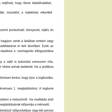
rejtőnek, hogy illene kitalálhatatlan,
k, összetört, a rejtekhely elkerített
rint pontozható: környezet, rejtés és
Ne hagyjon senki a ládában emberi vagy
déktalanul el kell távolítani. Ezek az
l, ráadásul a csomagolás elfogyasztása
gy a rejtő is tudomást szerezzen róla.
l védve annak tartalmát. Ha a javításra
lönösen fontos, hogy írjon a logfüzetbe,
 érvényes 1. megtaláláshoz. A logbook
.
üldeni a helyszínről. Ha multiláda első
t megtalálásának időpontja a mérvadó.
 különböző időpontokban (egy-két perces