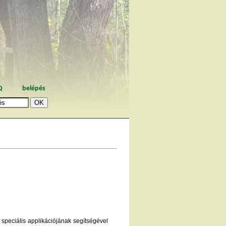
Q
belépés
speciális applikációjának segítségével