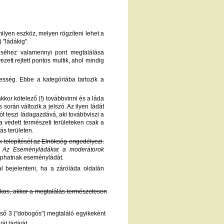
ilyen eszköz, melyen rögzíteni lehet a
 "ládákig".
éséhez valamennyi pont megtalálása
tt rejtett pontos multik, ahol mindig
etesség. Ebbe a kategóriába tartozik a
kkor kötelező (!) továbbvinni és a láda
 során változik a jelszó. Az ilyen ládát
ót teszi ládagazdává, aki továbbviszi a
y a védett természeti területeken csak a
ás területen.
k telepítését az Elnökség engedélyezi.
ek. Az Eseményládákat a moderátorok
kaphatnak eseményládát.
al bejelenteni, ha a záróláda oldalán
tékos, akkor a megtalálás természetesen
 első 3 ("dobogós") megtaláló egyikeként
át ládáját.