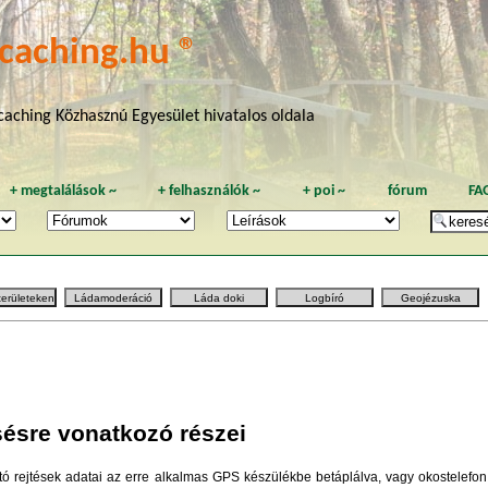
caching.hu ®
aching Közhasznú Egyesület hivatalos oldala
+
megtalálások
~
+
felhasználók
~
+
poi
~
fórum
FA
területeken
Ládamoderáció
Láda doki
Logbíró
Geojézuska
sésre vonatkozó részei
ó rejtések adatai az erre alkalmas GPS készülékbe betáplálva, vagy okostelefon 