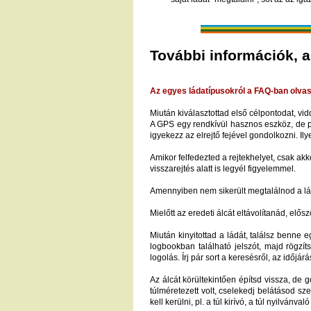
További információk, 
Az egyes ládatípusokról a FAQ-ban olvas
Miután kiválasztottad első célpontodat, vi
A GPS egy rendkívül hasznos eszköz, de po
igyekezz az elrejtő fejével gondolkozni. 
Amikor felfedezted a rejtekhelyet, csak ak
visszarejtés alatt is legyél figyelemmel.
Amennyiben nem sikerült megtalálnod a lád
Mielőtt az eredeti álcát eltávolítanád, elős
Miután kinyitottad a ládát, találsz benne eg
logbookban található jelszót, majd rögzí
logolás. Írj pár sort a keresésről, az időjárá
Az álcát körültekintően építsd vissza, de
túlméretezett volt, cselekedj belátásod sze
kell kerülni, pl. a túl kirívó, a túl nyilván