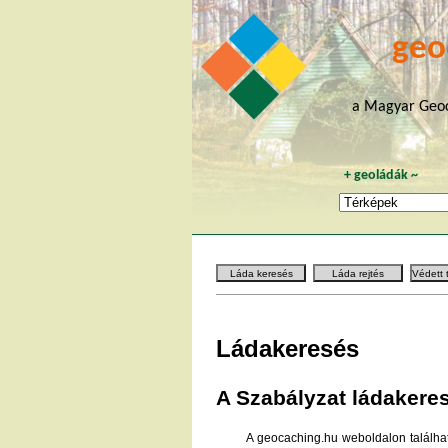
geo
a Magyar Geoc
+
geoládák
~
Láda keresés
Láda rejtés
Védett 
Ládakeresés
A Szabályzat ládakere
A geocaching.hu weboldalon találhat