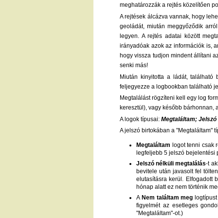
meghatározzák a rejtés közelítően po
A rejtések álcázva vannak, hogy lehet
geoládát, miután meggyőződik arról,
legyen. A rejtés adatai között megt
irányadóak azok az információk is, am
hogy vissza tudjon mindent állítani az
senki más!
Miután kinyitotta a ládát, található
feljegyezze a logbookban található je
Megtalálást rögzíteni kell egy log fo
keresztül), vagy később bárhonnan, 
A logok típusai:
Megtaláltam; Jelszó
A jelszó birtokában a "Megtaláltam" tí
Megtaláltam
logot tenni csak r
legfeljebb 5 jelszó bejelentési
Jelszó nélküli megtalálás
-t a
bevitele után javasolt fel töl
elutasításra kerül. Elfogadott
hónap alatt ez nem történik me
A
Nem találtam meg
logtípust
figyelmét az esetleges gondo
"Megtaláltam"-ot.)