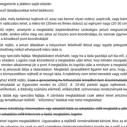
megjelenik a játékos saját oldalán.
ező ládatípusokkal lehet találkozni:
áda, mely tartalmaz logbook-ot, azaz van benne olyan notesz, papírcsík, vagy bárm
en változatos lehet, a mikro-tól (35mm-es filmes doboz) az egészen nagy (20-30 cm)
ló rejtés, amelynél a megtalálás bejelentéséhez szükséges jelszó megszerz
ltik, amikor előre meg van adva az összes pont koordinátája, és vannak úgyneveze
 a következő pont koordinátáját.
i rejtés, a jelszó általában a helyszínen fellelhető felirat vagy egyéb jellegz
hetőség nélkül elhelyezett mikro láda is.
 speciális fajtája. Megtaláláskor elvárható, vagy ha a láda gazdája azt írja elő, a
re elrejteni. Logolni csak közvetlenül a megtalálás után lehet, hisz minden mozgatás
; minden alkalommal jár a pont. A megtalálás és logolás után a rendszer a megtalál
 és új jelszavát átírja a ládaoldalon. Megtaláló újrarejtőként figyelni kell arra, hog
 környezetében rejthető el mozgó láda. A rejtekhely nem lehet meredek vagy szikl
ez kötött rejtés,
Csak a geocaching.hu felhasználó telepíthet ilyet. Eseményládá
eményládát az Egyesület rendes és (2021. 8. 19-től) pártoló tagjai rejthetn
lőforduló, a többség számára elérhető, előkészített, színvonalas rendezvények 
s
ládák egy speciális fajtája. A záróláda megtalálását csak akkor lehet jelszóv
gy tematikusan kötődő - "előzmény" ládákat már mind megtaláltad.
 nincs lehetőség. Amennyiben egy adoptált ládát az adoptálás előtt megtalált a já
adoptálás előtt felkeresni a ládát, megtalálni, logolni.
lehet logolni megtaláltként. Ugyanakkor a rejtőktől önmérsékletet kérünk, tilos az
azán udvarias, ha csak az első személyes ládakarbantartáskor logolja be a rejtő a saj