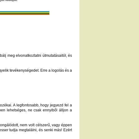
álj meg elvonatkoztatni útmutatásaitól, és
gyelik tevékenységedet. Erre a logolás és a
artozékai. A legfontosabb, hogy jegyezd fel a
ben lehetséges, ne csak ennyiből álljon a
rongálódott, nem volt célszerű, vagy éppen
kesser tudja megtalálni, és senki más! Ezért