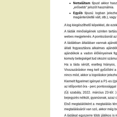
Nettaláltam
típust akkor haszn
„erősebb” jelszót használnia.
Egyéb
típusú logban jelezhe
magánterületté vált, stb.), vagy
A log kiegészíthető képekkel, de ezek
A ládák minőségének szinten tartás
webes megjelenés. A pontozásnál az 
A ládákban általában vannak ajándék
állati fogyasztásra alkalmas ajándé
ajándékok a vadon élőlényeinek figy
komoly betegséget tud okozni számu
Ha a láda sérült, esetleg hiányos, 
Visszazáráskor meg kell győződni a d
nincs mód, akkor a logoláskor jelezh
Kiemelt figyelmet igényel a P1-es ((p
az időpontot óra - perc pontossággal 
(Új szabály, 2022. március 23-tól:
bejegyzés nélküli, gyanúsnak, azaz c
Első megtalálóként a megtalálás tény
megtalálásáról van szó, akkor még bo
A ládákat egyszerre több játékos is 