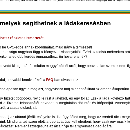
amelyek segíthetnek a ládakeresésben
hatsz részletes ismertetőt.
dd be GPS-edbe annak koordinátáit, majd irány a természet!
ntossága nagyban függ a környezeti viszonyoktól. Ezért az utolsó métereken prób
Ilyenkor a legjobb kérdés önmagadhoz: Én hova rejtenék?
kor vedd ki a geoládát, miután meggyőződtél arról, hogy beavatatlan szemek nem fi
át, a további tennivalókról a
FAQ
-ban olvashatsz.
zör alaposan figyeld meg azt, hogy vissza tudj mindent állítani az eredeti állapotába.
y füzetet (logbook), rövid leírást a játékról, és egy tollat. Ezek a láda kötelező t
tsd a füzetbe felhasználói nevedet, a megtalálás dátumát és időpontját. Amennyi
sról, a csapatotokról, stb.
 gondolj az utánad jövők esélyeire is. Ha úgy ítéled meg, hogy az eredeti álca meg
rint. Mindig tartsd szem előtt: a geoládát úgy kell elrejteni, hogy csak egy másik 
való álcázást. Nem egészséges, ha az álca hívja fel a figyelmet a geoládára.