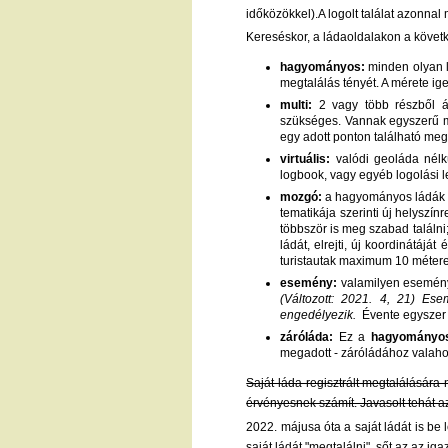
időközökkel).A logolt találat azonnal 
Kereséskor, a ládaoldalakon a követk
hagyományos:
minden olyan l
megtalálás tényét. A mérete ig
multi:
2 vagy több részből ál
szükséges. Vannak egyszerű mu
egy adott ponton található meg
virtuális:
valódi geoláda nélkül
logbook, vagy egyéb logolási le
mozgó:
a hagyományos ládák egy
tematikája szerinti új helyszín
többször is meg szabad találni
ládát, elrejti, új koordinátáját
turistautak maximum 10 méteres
esemény:
valamilyen eseményh
(Változott: 2021. 4, 21) Es
engedélyezik.
Évente egyszer e
záróláda:
Ez a
hagyományo
megadott - záróládához valaho
Saját láda regisztrált megtalálására
érvényesnek számít. Javasolt tehát az 
2022. májusa óta a saját ládát is be 
saját ládát "megtalálni", sőt az az ig