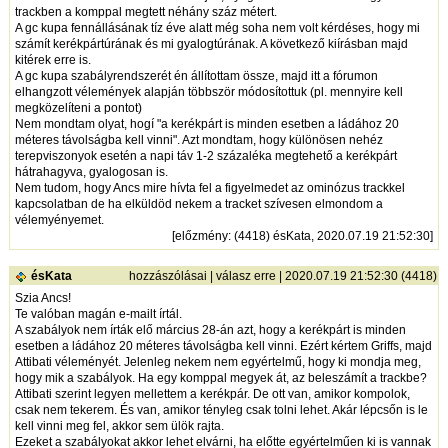
trackben a komppal megtett néhány száz métert.
A gc kupa fennállásának tíz éve alatt még soha nem volt kérdéses, hogy mi
számít kerékpártúrának és mi gyalogtúrának. A következő kiírásban majd
kitérek erre is.
A gc kupa szabályrendszerét én állítottam össze, majd itt a fórumon
elhangzott vélemények alapján többször módosítottuk (pl. mennyire kell
megközelíteni a pontot)
Nem mondtam olyat, hogí "a kerékpárt is minden esetben a ládához 20
méteres távolságba kell vinni". Azt mondtam, hogy különösen nehéz
terepviszonyok esetén a napi táv 1-2 százaléka megtehető a kerékpárt
hátrahagyva, gyalogosan is.
Nem tudom, hogy Ancs mire hívta fel a figyelmedet az ominózus trackkel
kapcsolatban de ha elküldöd nekem a tracket szívesen elmondom a
vélemyényemet.
[
előzmény
: (4418) ésKata, 2020.07.19 21:52:30]
ésKata
hozzászólásai
|
válasz erre
| 2020.07.19 21:52:30 (4418)
Szia Ancs!
Te valóban magán e-mailt írtál.
A szabályok nem írták elő március 28-án azt, hogy a kerékpárt is minden
esetben a ládához 20 méteres távolságba kell vinni. Ezért kértem Griffs, majd
Attibati véleményét. Jelenleg nekem nem egyértelmű, hogy ki mondja meg,
hogy mik a szabályok. Ha egy komppal megyek át, az beleszámít a trackbe?
Attibati szerint legyen mellettem a kerékpár. De ott van, amikor kompolok,
csak nem tekerem. És van, amikor tényleg csak tolni lehet. Akár lépcsőn is le
kell vinni meg fel, akkor sem ülök rajta.
Ezeket a szabályokat akkor lehet elvárni, ha előtte egyértelműen ki is vannak