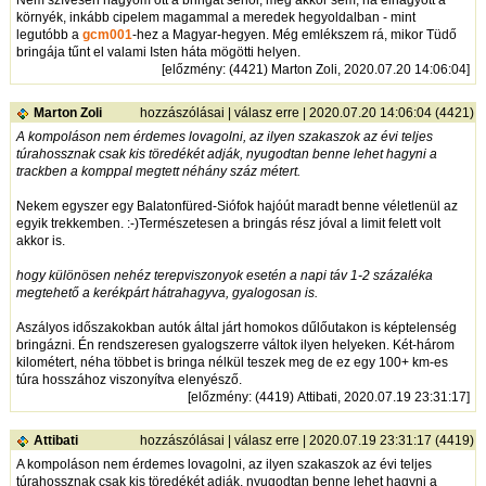
környék, inkább cipelem magammal a meredek hegyoldalban - mint
legutóbb a
gcm001
-hez a Magyar-hegyen. Még emlékszem rá, mikor Tüdő
bringája tűnt el valami Isten háta mögötti helyen.
[
előzmény
: (4421) Marton Zoli, 2020.07.20 14:06:04]
Marton Zoli
hozzászólásai
|
válasz erre
| 2020.07.20 14:06:04 (4421)
A kompoláson nem érdemes lovagolni, az ilyen szakaszok az évi teljes
túrahossznak csak kis töredékét adják, nyugodtan benne lehet hagyni a
trackben a komppal megtett néhány száz métert.
Nekem egyszer egy Balatonfüred-Siófok hajóút maradt benne véletlenül az
egyik trekkemben. :-)Természetesen a bringás rész jóval a limit felett volt
akkor is.
hogy különösen nehéz terepviszonyok esetén a napi táv 1-2 százaléka
megtehető a kerékpárt hátrahagyva, gyalogosan is.
Aszályos időszakokban autók által járt homokos dűlőutakon is képtelenség
bringázni. Én rendszeresen gyalogszerre váltok ilyen helyeken. Két-három
kilométert, néha többet is bringa nélkül teszek meg de ez egy 100+ km-es
túra hosszához viszonyítva elenyésző.
[
előzmény
: (4419) Attibati, 2020.07.19 23:31:17]
Attibati
hozzászólásai
|
válasz erre
| 2020.07.19 23:31:17 (4419)
A kompoláson nem érdemes lovagolni, az ilyen szakaszok az évi teljes
túrahossznak csak kis töredékét adják, nyugodtan benne lehet hagyni a