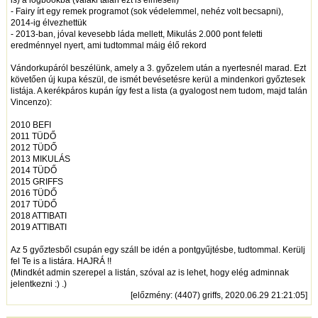
- Fairy írt egy remek programot (sok védelemmel, nehéz volt becsapni),
2014-ig élvezhettük
- 2013-ban, jóval kevesebb láda mellett, Mikulás 2.000 pont feletti
eredménnyel nyert, ami tudtommal máig élő rekord
Vándorkupáról beszélünk, amely a 3. győzelem után a nyertesnél marad. Ezt
követően új kupa készül, de ismét bevésetésre kerül a mindenkori győztesek
listája. A kerékpáros kupán így fest a lista (a gyalogost nem tudom, majd talán
Vincenzo):
2010 BEFI
2011 TÜDŐ
2012 TÜDŐ
2013 MIKULÁS
2014 TÜDŐ
2015 GRIFFS
2016 TÜDŐ
2017 TÜDŐ
2018 ATTIBATI
2019 ATTIBATI
Az 5 győztesből csupán egy száll be idén a pontgyűjtésbe, tudtommal. Kerülj
fel Te is a listára. HAJRÁ !!
(Mindkét admin szerepel a listán, szóval az is lehet, hogy elég adminnak
jelentkezni :) .)
[
előzmény
: (4407) griffs, 2020.06.29 21:21:05]