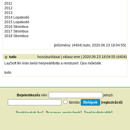
2011
2012
2013
2014 Lopakodó
2015 Lopakodó
2016 Strombus
2017 Strombus
2018 Strombus
[
előzmény
: (4404) tudo, 2020.06.23 18:04:55]
tudo
hozzászólásai
|
válasz erre
| 2020.06.23 18:04:55 (4404)
LaySoft fél órán belül helyreállította a rendszert. Újra működik.
tudo
Bejelentkezés
név:
jelszó:
tárolás
[
regisztráció
]
[
turistautak.hu
] [
hasznos apróságok
] [
jogi tudnivalók
]
[
e-mail
] [
impresszum
]