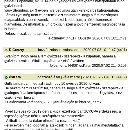
például Lopakodó, aki 2014-ben gyalogos és kerékpáros kategóriában is női
győztes lett
vagy Strombus, aki 3 évben nyert egymás után kerékpáros kategóriában.
Férfiak ilyet még nem teljesítettek! Azt elsimerem, hogy a férfi mezőnynél
magasabbak a pontszámok, nem őket kisebbítem, a nők elismerését
hiányolom. De írhatnak a juniorok is, hiszen a jövő nemzedék megmozdítása
is fontos.
Dolgozni csak pontosan, szépen...
[
előzmény
: (4411) R.Guszty, 2020.07.03 10:11:47]
R.Guszty
hozzászólásai
|
válasz erre
| 2020.07.03 10:11:47 (4411)
Gyanítom, hogy nem a férfi győztesek szerepeltek a kupában, hanem a
győztesek voltak féfiak a kupában az első években.
[
előzmény
: (4409) ésKata, 2020.07.02 21:40:15]
ésKata
hozzászólásai
|
válasz erre
| 2020.07.02 21:40:15 (4409)
Griffs januárban meg azt írtad, hogy 10 éves és 2010-től van.
De nekem nem is ez tűnt fel, hanem az, hogy a férfi győztesek szerepeltek a
gyalogos és a kerékpáros kupában, de nők és juniorok nem. Úgy látszik ez
csak nekem furcsa!
Az alábbiakat korábban, 2020. január elején te írtad be, nem?
Mivel 10 éves volt 2019-ben a kupa, ezért egy pár GCKUPA érdekesség, a
teljesség igénye nélkül, kerékpáros szemellenzővel:
- Attibati alapította (talán elmeséli a részleteket:))
- első évben még logoltak a játékosok minden ládánál (a már megtaláltaknál
is) a logbookba (valaki talán ezt is elmeséli)