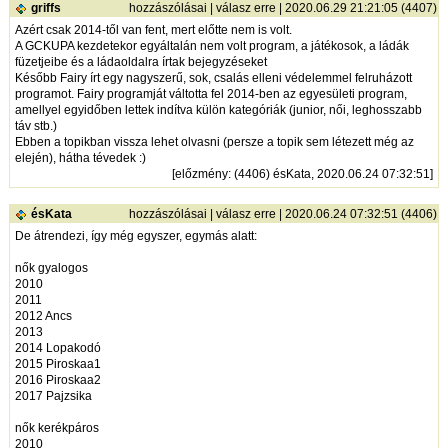
griffs
hozzászólásai
|
válasz erre
| 2020.06.29 21:21:05 (4407)
Azért csak 2014-től van fent, mert előtte nem is volt.
A GCKUPA kezdetekor egyáltalán nem volt program, a játékosok, a ládák
füzetjeibe és a ládaoldalra írtak bejegyzéseket
Később Fairy írt egy nagyszerű, sok, csalás elleni védelemmel felruházott
programot. Fairy programját váltotta fel 2014-ben az egyesületi program,
amellyel egyidőben lettek indítva külön kategóriák (junior, női, leghosszabb
táv stb.)
Ebben a topikban vissza lehet olvasni (persze a topik sem létezett még az
elején), hátha tévedek :)
[
előzmény
: (4406) ésKata, 2020.06.24 07:32:51]
ésKata
hozzászólásai
|
válasz erre
| 2020.06.24 07:32:51 (4406)
De átrendezi, így még egyszer, egymás alatt:
nők gyalogos
2010
2011
2012 Ancs
2013
2014 Lopakodó
2015 Piroskaa1
2016 Piroskaa2
2017 Pajzsika
nők kerékpáros
2010