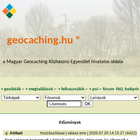
geocaching.hu ®
a Magyar Geocaching Közhasznú Egyesület hivatalos oldala
+
geoládák
~
+
megtalálások
~
+
felhasználók
~
+
poi
~
fórum
FAQ
belépés
Előzmények
Attibati
hozzászólásai
|
válasz erre
| 2020.07.20 14:15:27 (4422)
Nem szívesen hagyom ott a bringát sehol, még akkor sem, ha elhagyott a