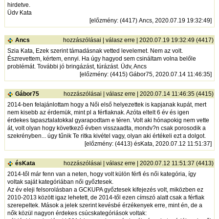
hirdetve.
Üdv Kata
[
előzmény
: (4417) Ancs, 2020.07.19 19:32:49]
Ancs
hozzászólásai
|
válasz erre
| 2020.07.19 19:32:49 (4417)
Szia Kata, Ezek szerint támadásnak vetted levelemet. Nem az volt.
Észrevettem, kértem, ennyi. Ha úgy hagyod sem csináltam volna belőle
problémát. További jó bringázást, túrázást. Üdv, Ancs
[
előzmény
: (4415) Gábor75, 2020.07.14 11:46:35]
Gábor75
hozzászólásai
|
válasz erre
| 2020.07.14 11:46:35 (4415)
2014-ben felajánlottam hogy a Női első helyezettek is kapjanak kupát, mert
nem kisebb az érdemük, mint pl a férfiaknak. Azóta eltelt 6 év és igen
érdekes tapasztalatokkal gyarapodtam e téren. Volt aki hónapokig nem vette
át, volt olyan hogy következő évben visszaadta, mondv?n csak porosodik a
szekrényben... úgy tűnik Te ritka kivétel vagy, olyan aki értékeli ezt a dolgot.
[
előzmény
: (4413) ésKata, 2020.07.12 11:51:37]
ésKata
hozzászólásai
|
válasz erre
| 2020.07.12 11:51:37 (4413)
2014-től már fenn van a neten, hogy volt külön férfi és női kategória, így
voltak saját kategóriában női győztesek.
Az év eleji felsorolásban a GCKUPA győztesek kifejezés volt, miközben ez
2010-2013 között igaz lehetett, de 2014-től ezen címszó alatt csak a férfiak
szerepeltek. Mások a jelek szerint kevésbé érzékenyek erre, mint én, de a
nők közül nagyon érdekes csúcskategóriások voltak: