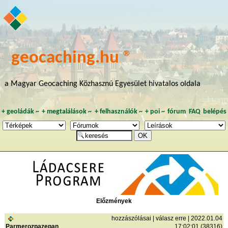
geocaching.hu ®
a Magyar Geocaching Közhasznú Egyesület hivatalos oldala
+
geoládák
~
+
megtalálások
~
+
felhasználók
~
+
poi
~
fórum
FAQ
belépés
Előzmények
hozzászólásai
|
válasz erre
| 2022.01.04
Parmerozpazepan
17:02:01 (38316)