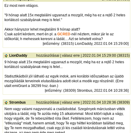
Ez most nem világos.
"9 hónap alatt 15x megtalálni ugyanazt a mozgót, még ha ez a rejtő 2 hetes
korlátozó szabályának meg is felel."
Akkor hányszor lehet megtalálni 9 hónap alatt?
Csak azért kérdem, mert én pl. a
GCRED
-nél néztem, mikor jár le az
időkorlát, h mehessek keresni a ládát.... Azt se lehetett volna?
[
előzmény
: (38315) LionDaddy, 2022.01.04 15:29:00]
LionDaddy
hozzászólásai
|
válasz erre
| 2022.01.04 15:29:00 (38315)
9 hónap alatt 15x megtalálni ugyanazt a mozgót, még ha ez a rejtő 2 hetes
korlátozó szabályának meg is felel...
Statisztikádból jól látható az egyik indok, ami korábbi időszakban az újabb
mozgóládák terveinek elutasítására adott okot a modik egy részénél. (Erre
utalt emiGrant a 38299 hsz.-ban.)
[
előzmény
: (38309) Strombus, 2022.01.04 10:28:36]
Strombus
hozzászólásai
|
válasz erre
| 2022.01.04 10:28:36 (38309)
Nem vagy valami nagyvonalú a családoddal. Szegények márciusban vitték
utoljára a ládát, míg Te azóta még 15 alkalommal. Most kitört rajtuk a vágy,
hogy vigyék, de Te lebeszélted róla őket. Feltételezem, hogy nem az
"etikusság" miatt, hanem amiatt, hogy Te egy héttel korábban találtad meg,
így Te nem mozgathattad, csak egy jó kis családi kirándulásnak lettél volna
részese, az meg nem érte meg neked.