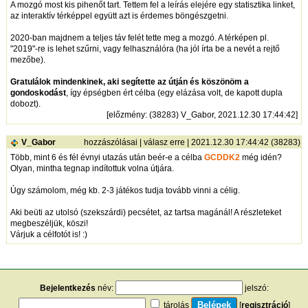
A mozgó most kis pihenőt tart. Tettem fel a leírás elejére egy statisztika linket,
az interaktív térképpel együtt azt is érdemes böngészgetni.
2020-ban majdnem a teljes táv felét tette meg a mozgó. A térképen pl.
"2019"-re is lehet szűrni, vagy felhasználóra (ha jól írta be a nevét a rejtő
mezőbe).
Gratulálok mindenkinek, aki segítette az útján és köszönöm a
gondoskodást
, így épségben ért célba (egy elázása volt, de kapott dupla
dobozt).
[
előzmény
: (38283) V_Gabor, 2021.12.30 17:44:42]
V_Gabor
hozzászólásai
|
válasz erre
| 2021.12.30 17:44:42 (38283)
Több, mint 6 és fél évnyi utazás után beér-e a célba
GCDDK2
még idén?
Olyan, mintha tegnap indítottuk volna útjára.
Úgy számolom, még kb. 2-3 játékos tudja tovább vinni a célig.
Aki beüti az utolsó (szekszárdi) pecsétet, az tartsa magánál! A részleteket
megbeszéljük, köszi!
Várjuk a célfotót is! :)
Bejelentkezés
név:
jelszó:
tárolás
[
regisztráció
]