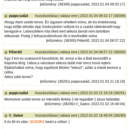
[
előzmény
: (38306) pappcsalád, 2022.01.04 09:32:17]
pappcsalád
hozzászólásai
|
válasz erre
| 2022.01.04 09:32:17 (38306)
Ahogy írtam szebb lenne. Én úgysem vihettem volna, de kis érdekesség
hogy előtte délután épp Szekszárdon voltunk és a család rákérdezett hogy
bevigyük-e. Lebeszéltem róla őket mert akkora távnál nem tartottam
etikusnak. Pedig 2 felhasználónévvel ők is bevihették volna.
[
előzmény
: (38300) Péter60, 2022.01.04 08:57:22]
Péter60
hozzászólásai
|
válasz erre
| 2022.01.04 08:57:22 (38300)
Egy 3 km-es szakaszról beszélünk, kb. ennyi a táv a Bati kereszttől a
Kápolna térig. Utána a városban ekkora ládát már nincs hová rejteni.
Eljátszhattuk volna, hogy egyikünk félúton "leteszi", aztán a másik beviszi a
célba.
Akkor jobb lenne?
[
előzmény
: (38291) pappcsalád, 2022.01.03 21:18:18]
pappcsalád
hozzászólásai
|
válasz erre
| 2022.01.03 21:18:18 (38291)
Mennyivel szebb lenne az interaktív térkép 2 de legalább 1 plusz találattal.
[
előzmény
: (38290) V_Gabor, 2022.01.02 16:46:04]
V_Gabor
hozzászólásai
|
válasz erre
| 2022.01.02 16:46:04 (38290)
6 és fél év után:
GCDDK2
beért a célba! :)