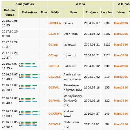
A megtalálás
A láda
A felha
Dátuma,
Értékelése
Fotó
Kódja
Neve
Elrejtése
Logolva
Neve
típusa
2018.09.05
GCGULA
Gulács
2004.02.07
696
Mars3696
10:45 !
2017.10.20
GCUser
User Hona
2004.04.22
2187
Mars3696
08:39 !
2017.07.29
GCIzgi
Izgimozgi
2004.03.21
2126
Mars3696
19:37 !
2017.07.29
GCIzgi
Izgimozgi
2004.03.21
2124
Mars3696
10:27 !
2016.07.07
K
R
GCFILA
Füleki vár
2004.09.02
339
Mars3696
W
13:55 +
2016.07.07
A már színes
K
R
GCLOCE
2003.10.02
219
Mars3696
W
10:40 +
város - Lőcse
2016.07.07
Thököly-vár,
K
R
GCToVa
2009.07.18
155
Mars3696
W
09:20 +
Késmárk (SK)
Mednyánszky
2016.07.07
K
R
GCMeNa
és Nagyőr
2009.07.18
122
Mars3696
W
08:40 +
(SK)
2016.07.06
Krakkói
K
R
GCKRWW
2010.04.27
149
Mars3696
W
15:00 +
Wawel
2016.07.05
Nedec vára
K
R
GCNVAR
2011.08.06
58
Mars3696
W
14:55 +
(PL)