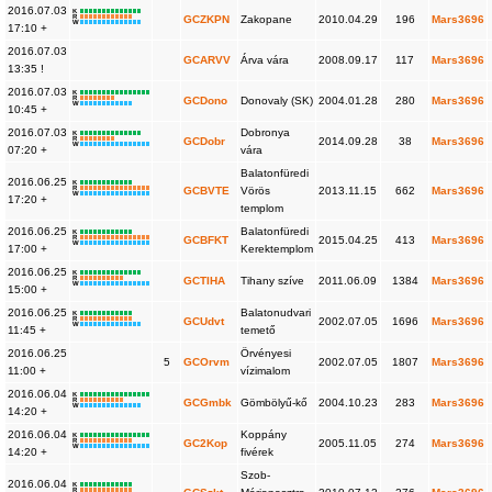
2016.07.03
K
R
GCZKPN
Zakopane
2010.04.29
196
Mars3696
W
17:10 +
2016.07.03
GCARVV
Árva vára
2008.09.17
117
Mars3696
13:35 !
2016.07.03
K
R
GCDono
Donovaly (SK)
2004.01.28
280
Mars3696
W
10:45 +
2016.07.03
Dobronya
K
R
GCDobr
2014.09.28
38
Mars3696
W
07:20 +
vára
Balatonfüredi
2016.06.25
K
R
GCBVTE
Vörös
2013.11.15
662
Mars3696
W
17:20 +
templom
2016.06.25
Balatonfüredi
K
R
GCBFKT
2015.04.25
413
Mars3696
W
17:00 +
Kerektemplom
2016.06.25
K
R
GCTIHA
Tihany szíve
2011.06.09
1384
Mars3696
W
15:00 +
2016.06.25
Balatonudvari
K
R
GCUdvt
2002.07.05
1696
Mars3696
W
11:45 +
temető
2016.06.25
Örvényesi
5
GCOrvm
2002.07.05
1807
Mars3696
11:00 +
vízimalom
2016.06.04
K
R
GCGmbk
Gömbölyű-kő
2004.10.23
283
Mars3696
W
14:20 +
2016.06.04
Koppány
K
R
GC2Kop
2005.11.05
274
Mars3696
W
14:20 +
fivérek
Szob-
2016.06.04
K
R