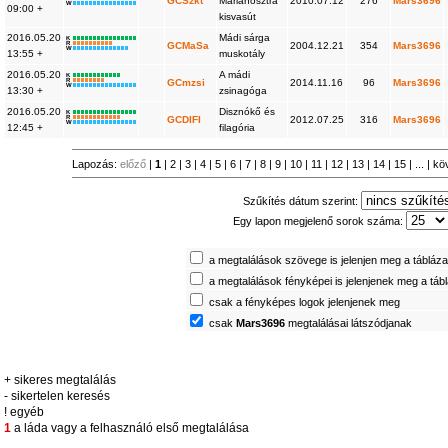
GCSzkt
Márianosztra
2010.07.12
276
Mars3696
W
09:00 +
kisvasút
2016.05.20
Mádi sárga
K
R
GCMaSa
2004.12.21
354
Mars3696
W
13:55 +
muskotály
2016.05.20
A mádi
K
R
GCmzsi
2014.11.16
96
Mars3696
W
13:30 +
zsinagóga
2016.05.20
Disznókő és
K
R
GCDIFI
2012.07.25
316
Mars3696
W
12:45 +
filagória
Lapozás:
előző
|
1
|
2
|
3
|
4
|
5
|
6
|
7
|
8
|
9
|
10
|
11
|
12
|
13
|
14
|
15
| ... |
kö
Szűkítés dátum szerint:
Egy lapon megjelenő sorok száma:
a megtalálások szövege is jelenjen meg a tábláz
a megtalálások fényképei is jelenjenek meg a táb
csak a fényképes logok jelenjenek meg
csak
Mars3696
megtalálásai látszódjanak
+ sikeres megtalálás
- sikertelen keresés
! egyéb
1
a láda vagy a felhasználó első megtalálása