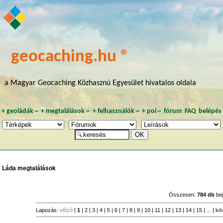
geocaching.hu ®
a Magyar Geocaching Közhasznú Egyesület hivatalos oldala
+
geoládák
~
+
megtalálások
~
+
felhasználók
~
+
poi
~
fórum
FAQ
belépés
Láda megtalálások
Összesen:
784 db
be
Lapozás:
előző
|
1
|
2
|
3
|
4
|
5
|
6
|
7
|
8
|
9
|
10
|
11
|
12
|
13
|
14
|
15
| ... |
kö