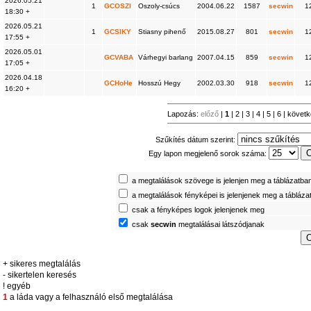
2026.05.21
1
GCOSZI
Oszoly-csúcs
2004.06.22
1587
secwin
1
18:30 +
2026.05.21
1
GCSIKY
Stiasny pihenő
2015.08.27
801
secwin
1
17:55 +
2026.05.01
GCVABA
Várhegyi barlang
2007.04.15
859
secwin
1
17:05 +
2026.04.18
GCHoHe
Hosszú Hegy
2002.03.30
918
secwin
1
16:20 +
Lapozás:
előző
|
1
|
2
|
3
|
4
|
5
|
6
|
követ
Szűkítés dátum szerint:
Egy lapon megjelenő sorok száma:
a megtalálások szövege is jelenjen meg a táblázatba
a megtalálások fényképei is jelenjenek meg a tábláza
csak a fényképes logok jelenjenek meg
csak
secwin
megtalálásai látszódjanak
+ sikeres megtalálás
- sikertelen keresés
! egyéb
1
a láda vagy a felhasználó első megtalálása