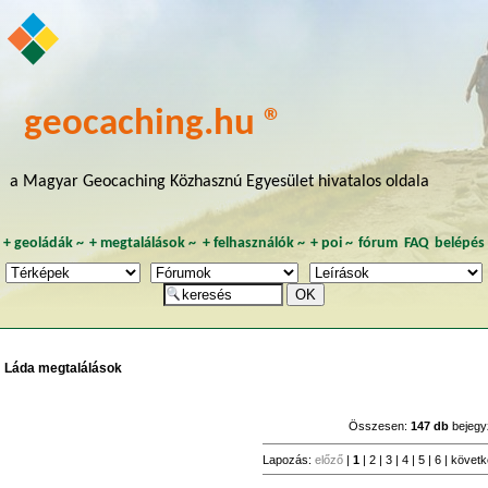
geocaching.hu ®
a Magyar Geocaching Közhasznú Egyesület hivatalos oldala
+
geoládák
~
+
megtalálások
~
+
felhasználók
~
+
poi
~
fórum
FAQ
belépés
Láda megtalálások
Összesen:
147 db
bejegy
Lapozás:
előző
|
1
|
2
|
3
|
4
|
5
|
6
|
követ