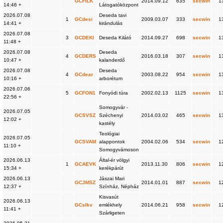
GCFILK
2014.09.12
635
secwin
1
14:46 +
Látogatóközpont
2026.07.08
Deseda tavi
1
GCdesi
2009.03.07
333
secwin
1
14:41 +
kirándulás
2026.07.08
3
GCDEKI
Deseda Kilátó
2014.09.27
698
secwin
1
11:48 +
2026.07.08
Deseda
4
GCDERS
2016.03.18
307
secwin
1
10:47 +
kalanderdő
2026.07.08
Deseda
4
GCdear
2003.08.22
954
secwin
1
10:16 +
arborétum
2026.07.06
5
GCFON1
Fonyódi túra
2002.02.13
1125
secwin
1
22:56 +
Somogyvár -
2026.07.05
GCSVSZ
Széchenyi
2014.03.02
465
secwin
1
12:02 +
kastély
Teológiai
2026.07.05
GCSVAM
alappontok
2004.02.06
534
secwin
1
11:10 +
Somogyvámoson
2026.06.13
Által-ér völgyi
1
GCAEVK
2013.11.30
806
secwin
1
15:34 +
kerékpárút
2026.06.13
Jászai Mari
GCJMSZ
2014.01.01
887
secwin
1
12:37 +
Színház, Népház
Kisvasút
2026.06.13
GCslkv
emlékhely
2014.06.21
958
secwin
1
11:41 +
Szárligeten