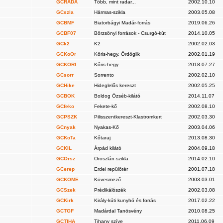
GCRADA
Több, mint radar...
2002.10.10
GCszla
Hármas-szikla
2003.05.08
GCBMF
Biatorbágyi Madár-forrás
2019.06.26
GCBF07
Börzsönyi források - Csurgó-kút
2014.10.05
GCk2
K2
2002.02.03
GCKoOr
Kőris-hegy, Ördöglik
2002.01.19
GCKORI
Kőris-hegy
2018.07.27
GCsorr
Sorrento
2002.02.10
GCHike
Hideglelős kereszt
2002.05.25
GCBOK
Boldog Özséb-kilátó
2014.11.07
GCfeko
Fekete-kő
2002.08.10
GCPSZK
Pilisszentkereszt-Klastromkert
2002.03.30
GCnyak
Nyakas-Kő
2003.04.06
GCKoTa
Kőtaraj
2013.08.30
GCKIL
Árpád kilátó
2004.09.18
GCOrsz
Oroszlán-szikla
2014.02.10
GCerep
Erdei repülőtér
2001.07.18
GCKOME
Kövesmező
2003.03.01
GCSzek
Prédikálószék
2002.03.08
GCKirk
Király-kúti kunyhó és forrás
2017.02.22
GCTGF
Madárdal Tanösvény
2010.08.25
GCTIHA
Tihany szíve
2011.06.09