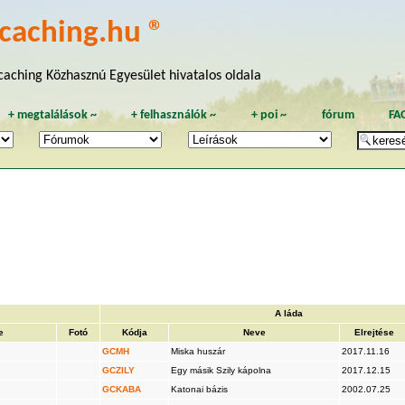
caching.hu ®
aching Közhasznú Egyesület hivatalos oldala
+
megtalálások
~
+
felhasználók
~
+
poi
~
fórum
FA
A láda
e
Fotó
Kódja
Neve
Elrejtése
GCMH
Miska huszár
2017.11.16
GCZILY
Egy másik Szily kápolna
2017.12.15
GCKABA
Katonai bázis
2002.07.25