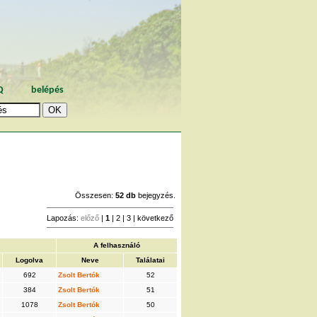
Q
belépés
Összesen:
52 db
bejegyzés.
Lapozás:
előző
|
1
|
2
|
3
|
következő
A felhasználó
Logolva
Neve
Találatai
692
Zsolt Bertók
52
384
Zsolt Bertók
51
1078
Zsolt Bertók
50