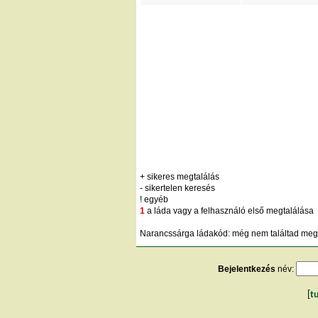
+ sikeres megtalálás
- sikertelen keresés
! egyéb
1
a láda vagy a felhasználó első megtalálása
Narancssárga ládakód: még nem találtad meg;
Bejelentkezés
név:
[
t