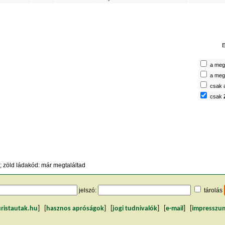
E
a megt
a megt
csak 
csak
 zöld ládakód: már megtaláltad
jelszó:
tárolás
uristautak.hu
] [
hasznos apróságok
] [
jogi tudnivalók
] [
e-mail
] [
impresszu