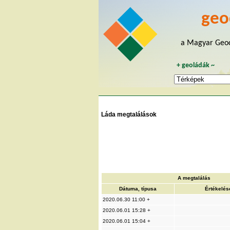
geo
a Magyar Geoc
+
geoládák
~
Láda megtalálások
A megtalálás
Dátuma, típusa
Értékelés
2020.06.30 11:00 +
2020.06.01 15:28 +
2020.06.01 15:04 +