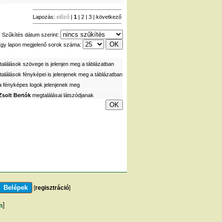
Lapozás:
előző
|
1
|
2
|
3
|
következő
Szűkítés dátum szerint:
gy lapon megjelenő sorok száma:
alálások szövege is jelenjen meg a táblázatban
alálások fényképei is jelenjenek meg a táblázatban
a fényképes logok jelenjenek meg
Zsolt Bertók
megtalálásai látszódjanak
[
regisztráció
]
m
]