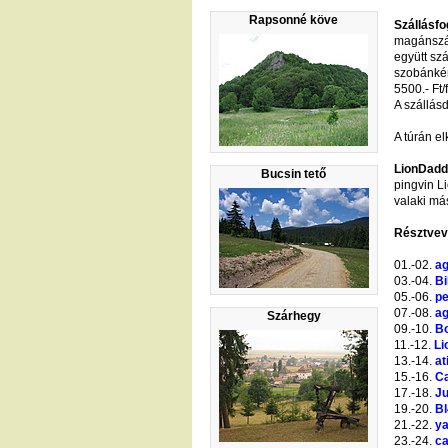
Rapsonné köve
Szállásfo
magánszáll
együtt szá
szobánkén
5500.- Ft/
A szállásd
A túrán e
LionDad
Bucsin tető
pingvin L
valaki má
Résztve
01.-02.
a
03.-04.
B
05.-06.
p
07.-08.
ag
Szárhegy
09.-10.
B
11.-12.
Li
13.-14.
at
15.-16.
C
17.-18.
Ju
19.-20.
Bl
21.-22.
y
23.-24.
c