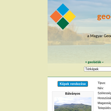
geo
a Magyar Geoc
+
geoládák
~
Típus:
Képek rendezése
Név:
Szélesség 
Bálványos
Hosszúság
Magasság
Település