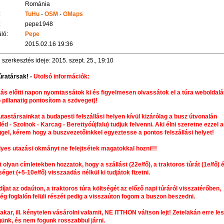
Románia
:
TuHu
-
OSM
-
GMaps
:
pepe1948
ló:
Pepe
2015.02.16 19:36
 szerkesztés ideje: 2015. szept. 25., 19:10
úratársak! -
Utolsó információk:
zás előtti napon nyomtassátok ki és figyelmesen olvassátok el a túra weboldalá
ó pillanatig pontosítom a szöveget)!
 utastársainkat a budapesti felszállási helyen kívül kizárólag a busz útvonalán
léd - Szolnok - Karcag - Berettyóújfalu) tudjuk felvenni. Aki élni szeretne ezzel a
gel, kérem hogy a buszvezetőinkkel egyeztesse a pontos felszállási helyet!
yes utazási okmányt ne felejtsétek magatokkal hozni!!!
ot olyan címletekben hozzatok, hogy a szállást (22e/fő), a traktoros túrát (1e/fő) 
séget (+5-10e/fő) visszaadás nélkül ki tudjátok fizetni.
díjat az odaúton, a traktoros túra költségét az előző napi túráról visszatérőben,
ség foglalón felüli részét pedig a visszaúton fogom a buszon beszedni.
t akar, ill. kénytelen vásárolni valamit, NE ITTHON váltson lejt! Zetelakán erre le
ünk, és nem fogunk rosszabbul járni.