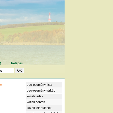
Q
belépés
-n
geo-esemény-lista
geo-esemény-térkép
közeli ládák
közeli pontok
közeli települések