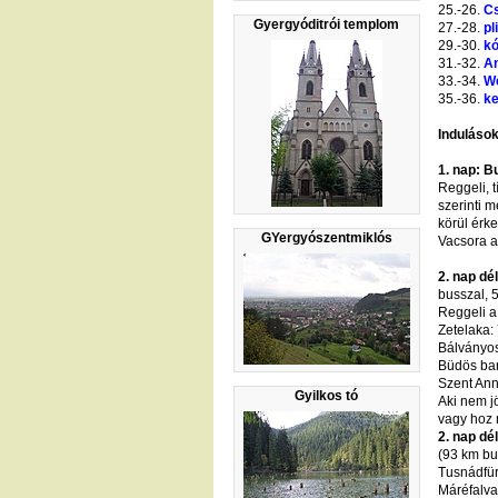
25.-26.
C
Gyergyóditrói templom
27.-28.
pl
29.-30.
k
31.-32.
A
33.-34.
W
35.-36.
k
Indulások
1. nap: B
Reggeli, t
szerinti 
körül érk
GYergyószentmiklós
Vacsora a
2. nap dé
busszal, 
Reggeli a
Zetelaka:
Bálványos
Büdös bar
Szent Ann
Gyilkos tó
Aki nem j
vagy hoz 
2. nap dé
(93 km bu
Tusnádfür
Máréfalva 