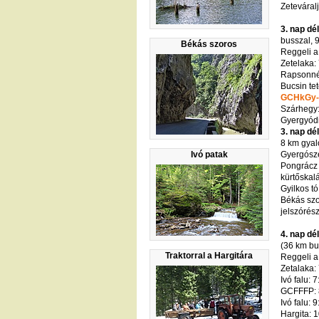
Zeteváralj
3. nap dé
busszal, 
Békás szoros
Reggeli a
Zetelaka:
Rapsonné 
Bucsin te
GCHkGy-
Szárhegy:
Gyergyódi
3. nap dé
8 km gyal
Ivó patak
Gyergósze
Pongrácz t
kürtőskalác
Gyilkos tó
Békás szo
jelszórés
4. nap dé
(36 km bu
Traktorral a Hargitára
Reggeli a
Zetalaka: 
Ivó falu: 
GCFFFP: 8:
Ivó falu: 
Hargita: 