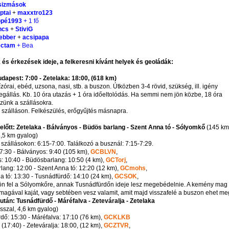
sizmások
iptai
+
maxxtro123
ópé1993
+ 1 fő
ncs
+
StiviG
ebber
+
acsipapa
ectam
+ Bea
 és érkezések ideje, a felkeresni kívánt helyek és geoládák:
udapest: 7:00 - Zetelaka: 18:00, (618 km)
ízórai, ebéd, uzsona, nasi, stb. a buszon. Útközben 3-4 rövid, szükség, ill. igény
megállás. Kb. 10 óra utazás + 1 óra időeltolódás. Ha semmi nem jön közbe, 18 óra
ezünk a szállásokra.
 szálláson. Felkészülés, erőgyűjtés másnapra.
lelőtt: Zetelaka - Bálványos - Büdös barlang - Szent Anna tó - Sólyomkő
(145 km
5,5 km gyalog)
 szállásokon: 6:15-7:00. Találkozó a busznál: 7:15-7:29.
 7:30 - Bálványos: 9:40 (105 km),
GCBLVN
,
: 10:40 - Büdösbarlang: 10:50 (4 km),
GCTorj
,
lang: 12:00 - Szent Anna tó: 12:20 (12 km),
GCmohs
,
a tó: 13:30 - Tusnádfürdő: 14:10 (24 km),
GCSOK
,
ön fel a Sólyomkőre, annak Tusnádfürdőn ideje lesz megebédelnie. A kemény mag
magával kaját, vagy sebtében vesz valamit, amit majd visszafelé a buszon ehet me
lután: Tusnádfürdő - Máréfalva - Zeteváralja - Zetelaka
sszal, 4,6 km gyalog)
dő: 15:30 - Máréfalva: 17:10 (76 km),
GCKLKB
(17:40) - Zeteváralja: 18:00, (12 km),
GCZTVR
,