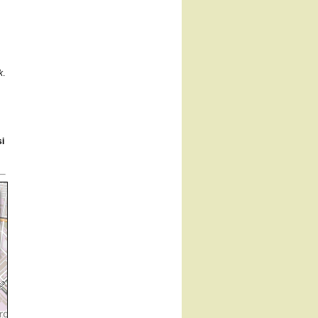
k
.
si