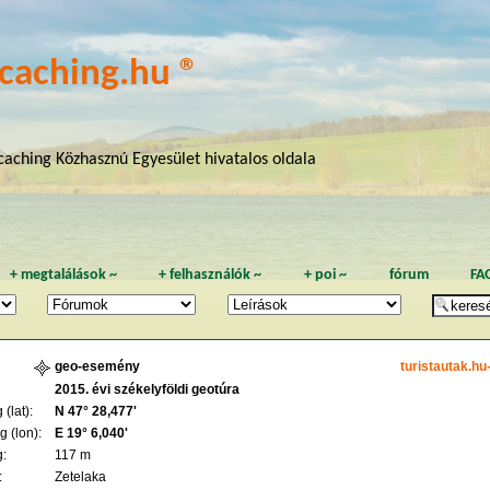
caching.hu ®
aching Közhasznú Egyesület hivatalos oldala
+
megtalálások
~
+
felhasználók
~
+
poi
~
fórum
FA
geo-esemény
turistautak.hu
2015. évi székelyföldi geotúra
(lat):
N 47° 28,477'
 (lon):
E 19° 6,040'
:
117 m
:
Zetelaka