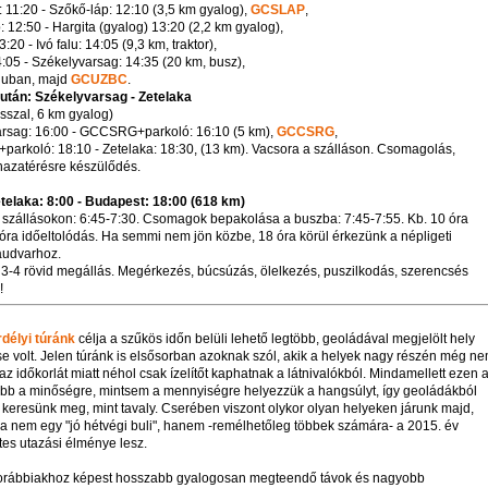
1:20 - Szőkő-láp: 12:10 (3,5 km gyalog),
GCSLAP
,
: 12:50 - Hargita (gyalog) 13:20 (2,2 km gyalog),
3:20 - Ivó falu: 14:05 (9,3 km, traktor),
4:05 - Székelyvarsag: 14:35 (20 km, busz),
luban, majd
GCUZBC
.
lután: Székelyvarsag - Zetelaka
sszal, 6 km gyalog)
rsag: 16:00 - GCCSRG+parkoló: 16:10 (5 km),
GCCSRG
,
rkoló: 18:10 - Zetelaka: 18:30, (13 km). Vacsora a szálláson. Csomagolás,
azatérésre készülődés.
etelaka: 8:00 - Budapest: 18:00 (618 km)
 szállásokon: 6:45-7:30. Csomagok bepakolása a buszba: 7:45-7:55. Kb. 10 óra
 óra időeltolódás. Ha semmi nem jön közbe, 18 óra körül érkezünk a népligeti
audvarhoz.
3-4 rövid megállás. Megérkezés, búcsúzás, ölelkezés, puszilkodás, szerencsés
!
rdélyi túránk
célja a szűkös időn belüli lehető legtöbb, geoládával megjelölt hely
se volt. Jelen túránk is elsősorban azoknak szól, akik a helyek nagy részén még n
 az időkorlát miatt néhol csak ízelítőt kaphatnak a látnivalókból. Mindamellett ezen 
ább a minőségre, mintsem a mennyiségre helyezzük a hangsúlyt, így geoládákból
t keresünk meg, mint tavaly. Cserében viszont olykor olyan helyeken járunk majd,
ra nem egy "jó hétvégi buli", hanem -remélhetőleg többek számára- a 2015. év
es utazási élménye lesz.
korábbiakhoz képest hosszabb gyalogosan megteendő távok és nagyobb