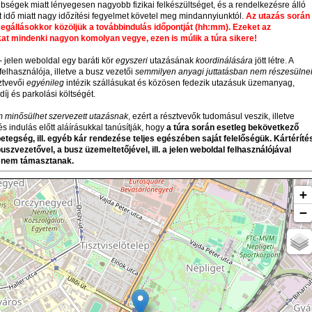
nbségek miatt lényegesen nagyobb fizikai felkészültséget, és a rendelkezésre álló
tt idő miatt nagy időzítési fegyelmet követel meg mindannyiunktól.
Az utazás során
egállásokkor közöljük a továbbindulás időpontját (hh:mm). Ezeket az
at mindenki nagyon komolyan vegye, ezen is múlik a túra sikere!
 - jelen weboldal egy baráti kör
egyszeri
utazásának
koordinálására
jött létre. A
elhasználója, illetve a busz vezetői
semmilyen anyagi juttatásban nem részesülne
sztvevői
egyénileg
intézik szállásukat és közösen fedezik utazásuk üzemanyag,
íj és parkolási költségét.
 minősülhet szervezett utazásnak
, ezért a résztvevők tudomásul veszik, illetve
 és indulás előtt aláírásukkal tanúsítják, hogy
a túra során esetleg bekövetkező
betegség, ill. egyéb kár rendezése teljes egészében saját felelőségük. Kártéríté
buszvezetővel, a busz üzemeltetőjével, ill. a jelen weboldal felhasználójával
nem támasztanak.
+
−