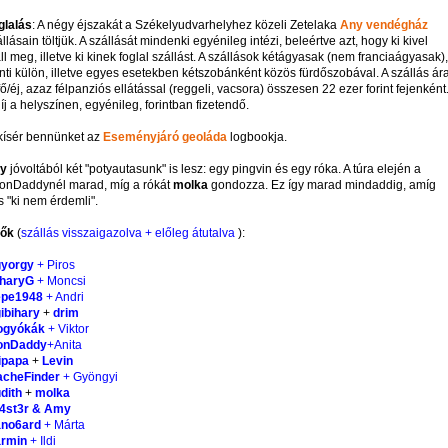
glalás
: A négy éjszakát a Székelyudvarhelyhez közeli Zetelaka
Any vendégház
ásain töltjük. A szállását mindenki egyénileg intézi, beleértve azt, hogy ki kivel
ll meg, illetve ki kinek foglal szállást. A szállások kétágyasak (nem franciaágyasak),
ti külön, illetve egyes esetekben kétszobánként közös fürdőszobával. A szállás ára
fő/éj, azaz félpanziós ellátással (reggeli, vacsora) összesen 22 ezer forint fejenként
íj a helyszínen, egyénileg, forintban fizetendő.
lkísér bennünket az
Eseményjáró geoláda
logbookja.
dy
jóvoltából két "potyautasunk" is lesz: egy pingvin és egy róka. A túra elején a
ionDaddynél marad, míg a rókát
molka
gondozza. Ez így marad mindaddig, amíg
s "ki nem érdemli".
vők
(
szállás visszaigazolva + előleg átutalva
):
gyorgy
+ Piros
iharyG
+ Moncsi
epe1948
+ Andri
ibihary
+
drim
ogyókák
+ Viktor
onDaddy
+Anita
ipapa
+
Levin
acheFinder
+ Gyöngyi
dith
+
molka
4st3r & Amy
ano6ard
+ Márta
armin
+ Ildi