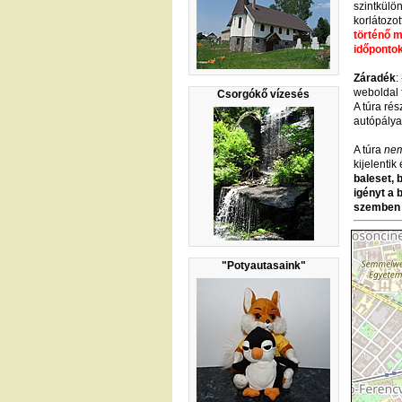
szintkülö
korlátozo
történő m
időpontok
Záradék
:
weboldal f
Csorgókő vízesés
A túra ré
autópályad
A túra
nem
kijelentik
baleset, 
igényt a 
szemben 
"Potyautasaink"