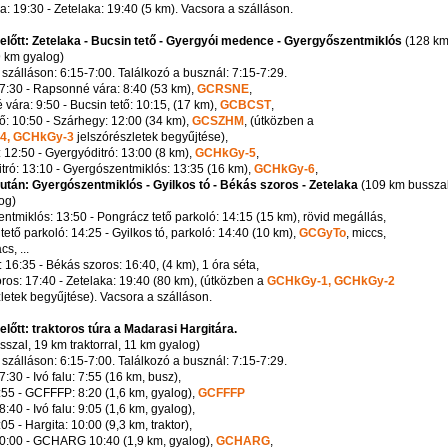
a: 19:30 - Zetelaka: 19:40 (5 km). Vacsora a szálláson.
lelőtt: Zetelaka - Bucsin tető - Gyergyói medence - Gyergyőszentmiklós
(128 k
9 km gyalog)
 szálláson: 6:15-7:00. Találkozó a busznál: 7:15-7:29.
 7:30 - Rapsonné vára: 8:40 (53 km),
GCRSNE
,
vára: 9:50 - Bucsin tető: 10:15, (17 km),
GCBCST
,
tő: 10:50 - Szárhegy: 12:00 (34 km),
GCSZHM
, (útközben a
4, GCHkGy-3
jelszórészletek begyűjtése),
 12:50 - Gyergyóditró: 13:00 (8 km),
GCHkGy-5
,
tró: 13:10 - Gyergószentmiklós: 13:35 (16 km),
GCHkGy-6
,
lután: Gyergószentmiklós - Gyilkos tó - Békás szoros - Zetelaka
(109 km busszal
og)
ntmiklós: 13:50 - Pongrácz tető parkoló: 14:15 (15 km), rövid megállás,
ető parkoló: 14:25 - Gyilkos tó, parkoló: 14:40 (10 km),
GCGyTo
, miccs,
s, ...
: 16:35 - Békás szoros: 16:40, (4 km), 1 óra séta,
ros: 17:40 - Zetelaka: 19:40 (80 km), (útközben a
GCHkGy-1, GCHkGy-2
zletek begyűjtése). Vacsora a szálláson.
lelőtt: traktoros túra a Madarasi Hargitára.
sszal, 19 km traktorral, 11 km gyalog)
 szálláson: 6:15-7:00. Találkozó a busznál: 7:15-7:29.
7:30 - Ivó falu: 7:55 (16 km, busz),
7:55 - GCFFFP: 8:20 (1,6 km, gyalog),
GCFFFP
40 - Ivó falu: 9:05 (1,6 km, gyalog),
9:05 - Hargita: 10:00 (9,3 km, traktor),
10:00 - GCHARG 10:40 (1,9 km, gyalog),
GCHARG
,