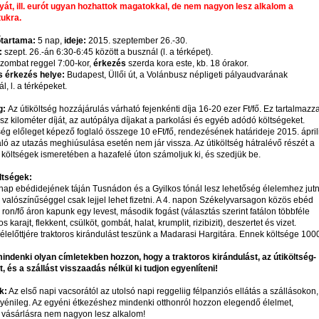
át, ill. eurót ugyan hozhattok magatokkal, de nem nagyon lesz alkalom a
ukra.
őtartama:
5 nap,
ideje:
2015. szeptember 26.-30.
:
szept. 26.-án 6:30-6:45 között a busznál (l. a térképet).
zombat reggel 7:00-kor,
érkezés
szerda kora este, kb. 18 órakor.
s érkezés helye:
Budapest, Üllői út, a Volánbusz népligeti pályaudvarának
ál, l. a térképeket.
g:
Az útiköltség hozzájárulás várható fejenkénti díja 16-20 ezer Ft/fő. Ez tartalmazz
sz kilométer díját, az autópálya díjakat a parkolási és egyéb adódó költségeket.
tség előleget képező foglaló összege 10 eFt/fő, rendezésének határideje 2015. ápril
aló az utazás meghiúsulása esetén nem jár vissza. Az útiköltség hátralévő részét a
 költségek ismeretében a hazafelé úton számoljuk ki, és szedjük be.
ltségek:
. nap ebédidejének táján Tusnádon és a Gyilkos tónál lesz lehetőség élelemhez jutn
 valószínűséggel csak lejjel lehet fizetni. A 4. napon Székelyvarsagon közös ebéd
50 ron/fő áron kapunk egy levest, második fogást (választás szerint fatálon többféle
tos karajt, flekkent, csülköt, gombát, halat, krumplit, rizibizit), deszertet és vizet.
délelőttjére traktoros kirándulást teszünk a Madarasi Hargitára. Ennek költsége 100
mindenki olyan címletekben hozzon, hogy a traktoros kirándulást, az útiköltség-
t, és a szállást visszaadás nélkül ki tudjon egyenlíteni!
k:
Az első napi vacsorától az utolsó napi reggeliig félpanziós ellátás a szállásokon,
gyénileg. Az egyéni étkezéshez mindenki otthonról hozzon elegendő élelmet,
 vásárlásra nem nagyon lesz alkalom!