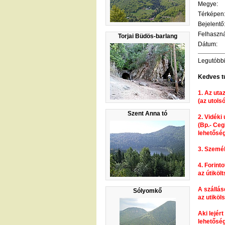
Megye:
Térképen
Bejelentő
Felhaszná
Torjai Büdös-barlang
Dátum:
Legutóbbi
Kedves t
1. Az uta
(az utols
Szent Anna tó
2. Vidéki
(Bp.- Ceg
lehetőség
3. Személ
4. Forint
az útikölt
A szállás
Sólyomkő
az utiköl
Aki lejér
lehetőség