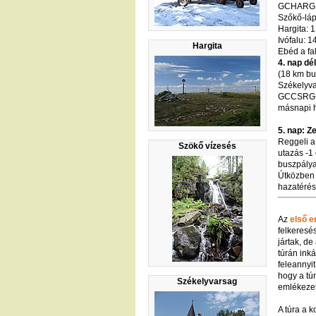
GCHARG: 1
Szőkő-láp
Hargita: 1
Ivófalu: 1
Hargita
Ebéd a fa
4. nap dé
(18 km bu
Székelyva
GCCSRG+pa
másnapi h
5. nap: Z
Reggeli a
Szökő vízesés
utazás -1
buszpály
Útközben 
hazatérés
Az
első e
felkeresé
jártak, de
túrán ink
feleannyi
hogy a tú
Székelyvarsag
emlékezet
A túra a 