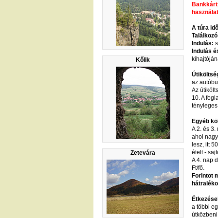
Bankkárty
használat
A túra id
Találkozó
Indulás:
s
Indulás é
kihajtóján
Kőlik
Útiköltsé
az autóbu
Az útiköl
10. A fogl
tényleges
Egyéb kö
A 2. és 3
ahol nagy
lesz, itt 
ételt - saj
Zetevára
A 4. nap 
Ft/fő.
Forintot 
hátraléko
Étkezése
a többi e
útközbeni