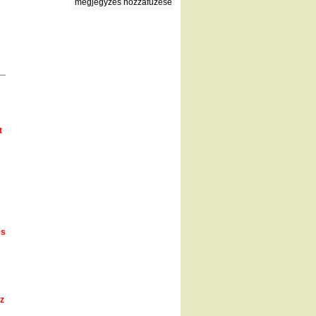
megjegyzés hozzáfűzése
t
és
sz