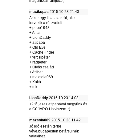
magunkkal rántjuk.:-)
macikupac
2015.10.23 21:43
Akkor egy lista azokról, akik
tervezik a részvételt:
+ pepe1948
+ Ancs
+ LionDaddy
+ atipapa
+ Old Eye
+ CacheFinder
+ fercsipéter
+ radpeter
+ Ötvös család
+ Attibati
+ mazsola069
+ Kokó
+ mk
LionDaddy
2015.10.23 14:03
+2 fő, azaz atipapával megyünk és
a GCJARO-t is viszem. :)
mazsola069
2015.10.23 11:42
Jó idő esetén terbe
véve,budapesten betársulnék
valakihez.