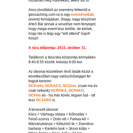
osztanád meg másokkal), akkor azt is.
Ancs jóvoltából az esemény felkerült a
geocaching.com-ra is egy
eseményláda
(event) formájában. (Nagy, nagy köszönet
érte!) Bár annak a veszélye nem fenyeget,
hogy mega-event lesz belőle, de kérlek,
hogy ide is tégy egy "will attend" logot!
Köszi!
A túra időpontja: 2015. október 31.
Találkozó a falucska központja környékén
8:40-8:55 között. Indulás 9:00-kor.
Az útvonal közelében lévő ládák közül a
következőket nagy valószínűséggel fel
fogjuk keresni:
GCKoHo
,
GCKACS
,
GCZsen
, (csak ma és
csak nekünk)
GCROKA
,
GCFAKO
,
GCFels
és - ha már kövér, legyen lúd - ott
lesz
GCJARO
is.
A tervezett útvonal:
Kács > Várhegy oldala > Kőhodály >
Felső-szoros > Dobi-rét > Farkas-kő >
Márványbánya > Kétszínű-fa > Zsendice-
barlang > Kankós-lyuk > Jézus kútja >