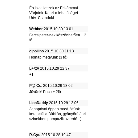
Én is ott leszek az Erikámmal.
Várjatok. Köszi a lehetőséget.
Üdv: Csapdoki
Webber
2015.10.30 13:01
Fercsipeter-nek köszönhetően + 2
fő.
cipollino
2015.10.30 11:13
Holnap megyünk (3 fő)
L@zy
2015.10.29 22:37
+1
P@ Co.
2015.10.29 18:02
Jövünk! Paco + 2fő.
LionDaddy
2015.10.29 12:06
Atipapával éppen most jöttünk
keresztül a Bükkön, gyönyörű őszi
színekben pompázik az erdő. :)
R-Gyu
2015.10.28 19:47