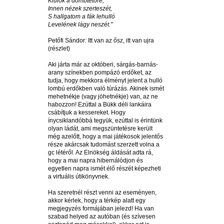
Kiülök a dombtetőre,
Innen nézek szerteszét,
S hallgatom a fák lehulló
Levelének lágy neszét."
Petőfi Sándor: Itt van az ősz, itt van ujra
(részlet)
Aki járta már az októberi, sárgás-barnás-
arany színekben pompázó erdőket, az
tudja, hogy mekkora élményt jelent a hulló
lombú erdőkben való túrázás. Akinek ismét
mehetnékje (vagy jöhetnékje) van, az ne
habozzon! Ezúttal a Bükk déli lankáira
csábítjuk a kessereket. Hogy
ínycsiklandóbbá tegyük, ezúttal is érintünk
olyan ládát, ami megszüntetésre került
még azelőtt, hogy a mai játékosok jelentős
része akárcsak tudomást szerzett volna a
gc létéről. Az Elnökség áldását adta rá,
hogy a mai napra hibernálódjon és
egyetlen napra ismét élő részét képezheti
a virtuális útikönyvnek.
Ha szeretnél részt venni az eseményen,
akkor kérlek, hogy a térkép alatt egy
megjegyzés formájában jelezd! Ha van
szabad helyed az autóban (és szívesen