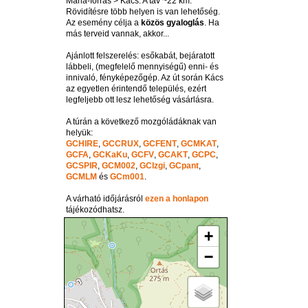
Mária-forrás > Kács. A táv ~22 km.
Rövidítésre több helyen is van lehetőség.
Az esemény célja a
közös gyaloglás
. Ha
más terveid vannak, akkor...
Ajánlott felszerelés: esőkabát, bejáratott
lábbeli, (megfelelő mennyiségű) enni- és
innivaló, fényképezőgép. Az út során Kács
az egyetlen érintendő település, ezért
legfeljebb ott lesz lehetőség vásárlásra.
A túrán a következő mozgóládáknak van
helyük:
GCHIRE
,
GCCRUX
,
GCFENT
,
GCMKAT
,
GCFA
,
GCKaKu
,
GCFV
,
GCAKT
,
GCPC
,
GCSPIR
,
GCM002
,
GCIzgi
,
GCpant
,
GCMLM
és
GCm001
.
A várható időjárásról
ezen a honlapon
tájékozódhatsz.
+
−