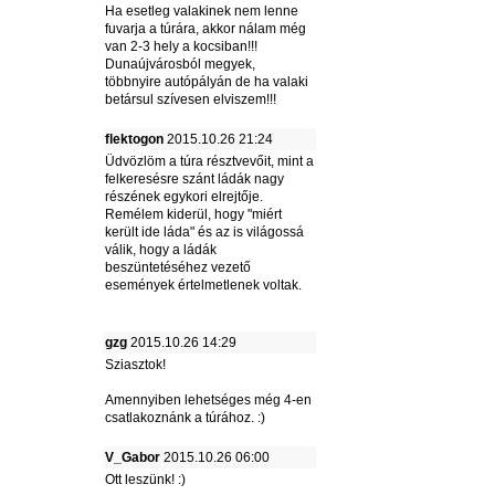
Ha esetleg valakinek nem lenne
fuvarja a túrára, akkor nálam még
van 2-3 hely a kocsiban!!!
Dunaújvárosból megyek,
többnyire autópályán de ha valaki
betársul szívesen elviszem!!!
flektogon
2015.10.26 21:24
Üdvözlöm a túra résztvevőit, mint a
felkeresésre szánt ládák nagy
részének egykori elrejtője.
Remélem kiderül, hogy "miért
került ide láda" és az is világossá
válik, hogy a ládák
beszüntetéséhez vezető
események értelmetlenek voltak.
gzg
2015.10.26 14:29
Sziasztok!
Amennyiben lehetséges még 4-en
csatlakoznánk a túrához. :)
V_Gabor
2015.10.26 06:00
Ott leszünk! :)