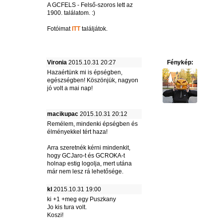
A GCFELS - Felső-szoros lett az
1900. találatom. :)
Fotóimat
ITT
találjátok.
Vironia
2015.10.31 20:27
Fénykép:
Hazaértünk mi is épségben,
egészségben! Köszönjük, nagyon
jó volt a mai nap!
macikupac
2015.10.31 20:12
Remélem, mindenki épségben és
élményekkel tért haza!
Arra szeretnék kérni mindenkit,
hogy GCJaro-t és GCROKA-t
holnap estig logolja, mert utána
már nem lesz rá lehetősége.
kl
2015.10.31 19:00
ki +1 +meg egy Puszkany
Jo kis tura volt.
Koszi!