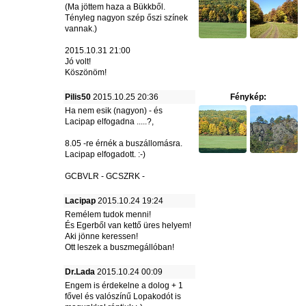
(Ma jöttem haza a Bükkből.
Tényleg nagyon szép őszi színek
vannak.)
2015.10.31 21:00
Jó volt!
Köszönöm!
Pilis50
2015.10.25 20:36
Fénykép:
Ha nem esik (nagyon) - és
Lacipap elfogadna .....?,
8.05 -re érnék a buszállomásra.
Lacipap elfogadott. :-)
GCBVLR - GCSZRK -
Lacipap
2015.10.24 19:24
Remélem tudok menni!
És Egerből van kettő üres helyem!
Aki jönne keressen!
Ott leszek a buszmegállóban!
Dr.Lada
2015.10.24 00:09
Engem is érdekelne a dolog + 1
fővel és valószínű Lopakodót is