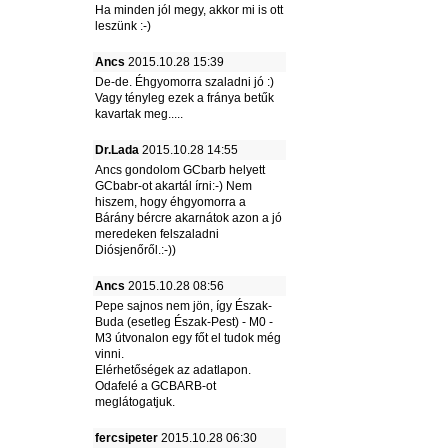
Ha minden jól megy, akkor mi is ott
leszünk :-)
Ancs
2015.10.28 15:39
De-de. Éhgyomorra szaladni jó :)
Vagy tényleg ezek a fránya betűk
kavartak meg.....
Dr.Lada
2015.10.28 14:55
Ancs gondolom GCbarb helyett
GCbabr-ot akartál írni:-) Nem
hiszem, hogy éhgyomorra a
Bárány bércre akarnátok azon a jó
meredeken felszaladni
Diósjenőről.:-))
Ancs
2015.10.28 08:56
Pepe sajnos nem jön, így Észak-
Buda (esetleg Észak-Pest) - M0 -
M3 útvonalon egy főt el tudok még
vinni.
Elérhetőségek az adatlapon.
Odafelé a GCBARB-ot
meglátogatjuk.
fercsipeter
2015.10.28 06:30