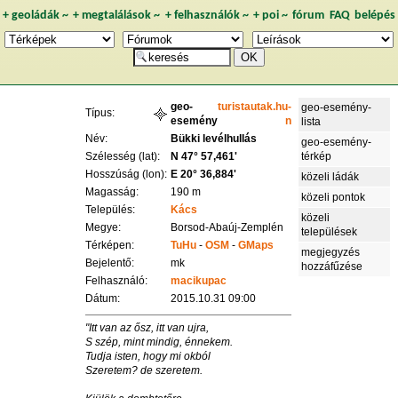
+
geoládák
~
+
megtalálások
~
+
felhasználók
~
+
poi
~
fórum
FAQ
belépés
geo-
turistautak.hu-
geo-esemény-
Típus:
esemény
n
lista
Név:
Bükki levélhullás
geo-esemény-
Szélesség (lat):
N 47° 57,461'
térkép
Hosszúság (lon):
E 20° 36,884'
közeli ládák
Magasság:
190 m
közeli pontok
Település:
Kács
közeli
Megye:
Borsod-Abaúj-Zemplén
települések
Térképen:
TuHu
-
OSM
-
GMaps
megjegyzés
Bejelentő:
mk
hozzáfűzése
Felhasználó:
macikupac
Dátum:
2015.10.31 09:00
"Itt van az ősz, itt van ujra,
S szép, mint mindig, énnekem.
Tudja isten, hogy mi okból
Szeretem? de szeretem.