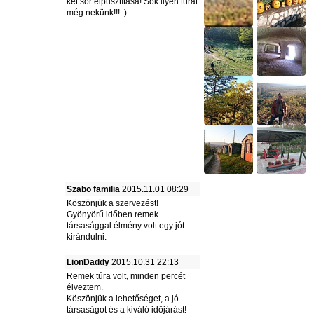
két sör elpusztítása! Sok ilyen túrát
még nekünk!!! :)
Szabo familia
2015.11.01 08:29
Köszönjük a szervezést!
Gyönyörű időben remek
társasággal élmény volt egy jót
kirándulni.
LionDaddy
2015.10.31 22:13
Remek túra volt, minden percét
élveztem.
Köszönjük a lehetőséget, a jó
társaságot és a kiváló időjárást!