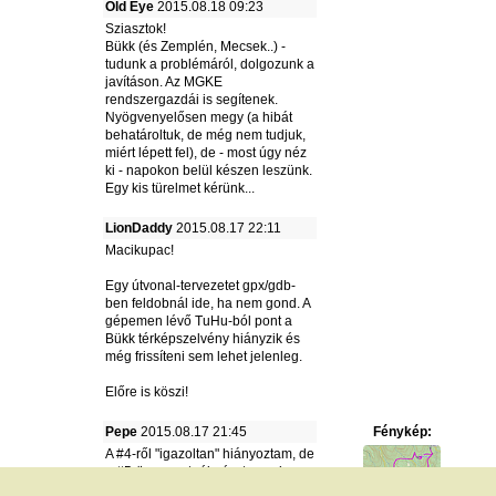
Old Eye
2015.08.18 09:23
Sziasztok!
Bükk (és Zemplén, Mecsek..) -
tudunk a problémáról, dolgozunk a
javításon. Az MGKE
rendszergazdái is segítenek.
Nyögvenyelősen megy (a hibát
behatároltuk, de még nem tudjuk,
miért lépett fel), de - most úgy néz
ki - napokon belül készen leszünk.
Egy kis türelmet kérünk...
LionDaddy
2015.08.17 22:11
Macikupac!
Egy útvonal-tervezetet gpx/gdb-
ben feldobnál ide, ha nem gond. A
gépemen lévő TuHu-ból pont a
Bükk térképszelvény hiányzik és
még frissíteni sem lehet jelenleg.
Előre is köszi!
Pepe
2015.08.17 21:45
Fénykép:
A #4-ről "igazoltan" hiányoztam, de
a #5-ön szeretnék részt venni.
Ancs, StiviG, jöttök-e? Ha igen,