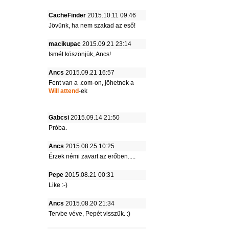
CacheFinder
2015.10.11 09:46
Jövünk, ha nem szakad az eső!
macikupac
2015.09.21 23:14
Ismét köszönjük, Ancs!
Ancs
2015.09.21 16:57
Fent van a .com-on, jöhetnek a
Will attend
-ek
Gabcsi
2015.09.14 21:50
Próba.
Ancs
2015.08.25 10:25
Érzek némi zavart az erőben.....
Pepe
2015.08.21 00:31
Like :-)
Ancs
2015.08.20 21:34
Tervbe véve, Pepét visszük. :)