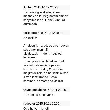
Attibati
2015.10.17 21:50
Ha nem fog szakadni az eső
mennék én is. Még három embert
kényelmesen el tudnék vinni az
autómban.
fercsipeter
2015.10.12 10:31
Sziasztok!
A hétvégi kimarad, de erre nagyon
szeretnék menni!!!
Megteszek mindent, hogy ott
lehessek!
Dunaújvárosból, lehet lesz 3-4
szabad helyem! Autópályán
közlekedve! :) Még 2 barátom
megkérdezem, de ha senki akkor
simán lesz szabad ülés a
kocsiban, és most oda vissza!
Ötvös család
2015.10.11 21:15
Ha nem esik megyünk.
radpeter
2015.10.11 19:05
Ott a helyem ismét!