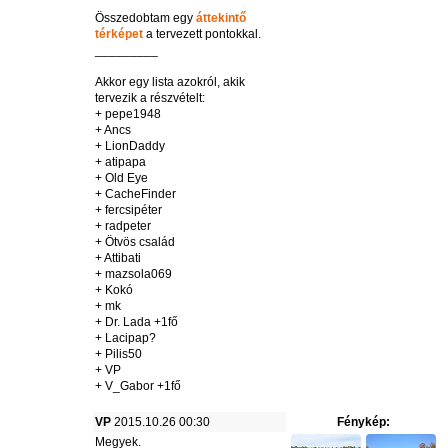
Összedobtam egy
áttekintő
térképet
a tervezett pontokkal.
_________
Akkor egy lista azokról, akik
tervezik a részvételt:
+ pepe1948
+ Ancs
+ LionDaddy
+ atipapa
+ Old Eye
+ CacheFinder
+ fercsipéter
+ radpeter
+ Ötvös család
+ Attibati
+ mazsola069
+ Kokó
+ mk
+ Dr. Lada +1fő
+ Lacipap?
+ Pilis50
+ VP
+ V_Gabor +1fő
VP
2015.10.26 00:30
Fénykép:
Megyek.