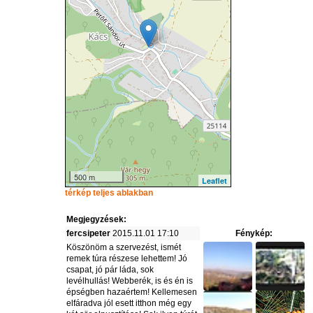
500 m
Leaflet
térkép teljes ablakban
Megjegyzések:
fercsipeter
2015.11.01 17:10
Fénykép:
Köszönöm a szervezést, ismét
remek túra részese lehettem! Jó
csapat, jó pár láda, sok
levélhullás! Webberék, is és én is
épségben hazaértem! Kellemesen
elfáradva jól esett itthon még egy