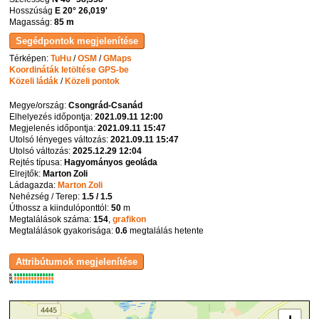
Hosszúság
E 20° 26,019'
Magasság:
85 m
Térképen:
TuHu
/
OSM
/
GMaps
Koordináták letöltése GPS-be
Közeli ládák
/
Közeli pontok
Megye/ország:
Csongrád-Csanád
Elhelyezés időpontja:
2021.09.11 12:00
Megjelenés időpontja:
2021.09.11 15:47
Utolsó lényeges változás:
2021.09.11 15:47
Utolsó változás:
2025.12.29 12:04
Rejtés típusa:
Hagyományos geoláda
Elrejtők:
Marton Zoli
Ládagazda:
Marton Zoli
Nehézség / Terep:
1.5 / 1.5
Úthossz a kiindulóponttól:
50
m
Megtalálások száma:
154
,
grafikon
Megtalálások gyakorisága:
0.6
megtalálás hetente
K
R
W