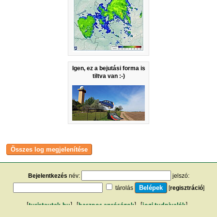
Igen, ez a bejutási forma is
tiltva van :-)
Bejelentkezés
név:
jelszó:
tárolás
[
regisztráció
]
[
turistautak.hu
] [
hasznos apróságok
] [
jogi tudnivalók
]
[
e-mail
] [
impresszum
]