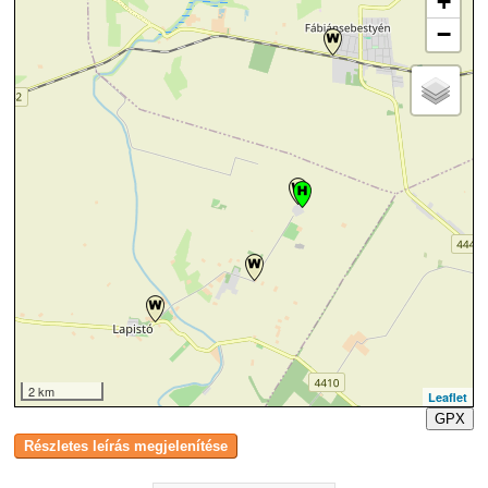
+
−
2 km
Leaflet
GPX