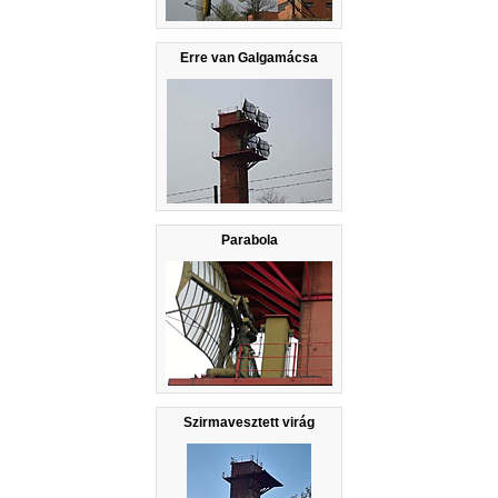
Erre van Galgamácsa
Parabola
Szirmavesztett virág