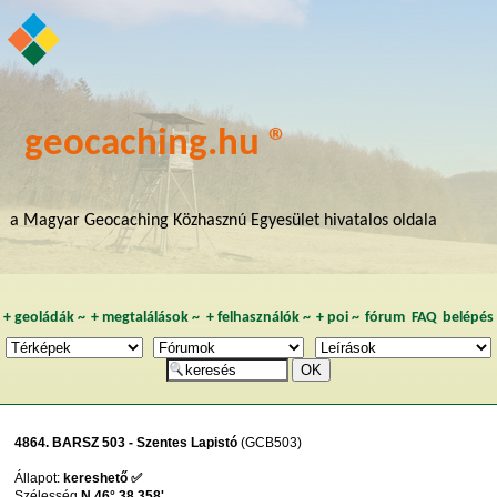
geocaching.hu ®
a Magyar Geocaching Közhasznú Egyesület hivatalos oldala
+
geoládák
~
+
megtalálások
~
+
felhasználók
~
+
poi
~
fórum
FAQ
belépés
4864. BARSZ 503 - Szentes Lapistó
(GCB503)
Állapot:
kereshető ✅
Szélesség
N 46° 38,358'