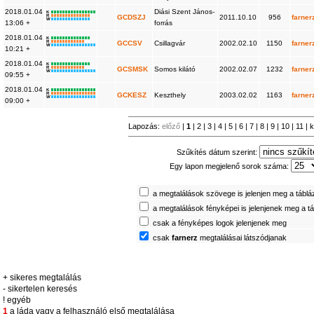
2018.01.04
Diási Szent János-
K
R
GCDSZJ
2011.10.10
956
farner
W
13:06 +
forrás
2018.01.04
K
R
GCCSV
Csillagvár
2002.02.10
1150
farner
W
10:21 +
2018.01.04
K
R
GCSMSK
Somos kilátó
2002.02.07
1232
farner
W
09:55 +
2018.01.04
K
R
GCKESZ
Keszthely
2003.02.02
1163
farner
W
09:00 +
Lapozás:
előző
|
1
|
2
|
3
|
4
|
5
|
6
|
7
|
8
|
9
|
10
|
11
|
Szűkítés dátum szerint:
Egy lapon megjelenő sorok száma:
a megtalálások szövege is jelenjen meg a tábl
a megtalálások fényképei is jelenjenek meg a t
csak a fényképes logok jelenjenek meg
csak
farnerz
megtalálásai látszódjanak
+ sikeres megtalálás
- sikertelen keresés
! egyéb
1
a láda vagy a felhasználó első megtalálása