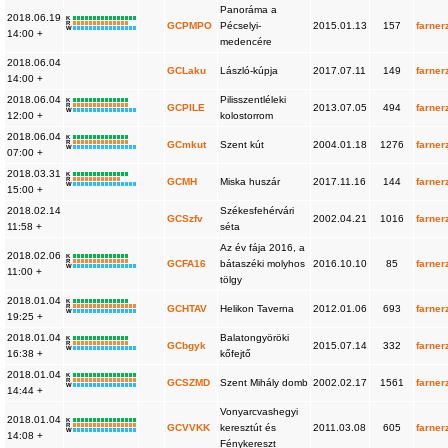
Panoráma a
2018.06.19
K
R
GCPMPO
Pécselyi-
2015.01.13
157
farner
W
14:00 +
medencére
2018.06.04
GCLaku
László-kúpja
2017.07.11
149
farner
14:00 +
2018.06.04
Pilisszentléleki
K
R
GCPILE
2013.07.05
494
farner
W
12:00 +
kolostorrom
2018.06.04
K
R
GCmkut
Szent kút
2004.01.18
1276
farner
W
07:00 +
2018.03.31
K
R
GCMH
Miska huszár
2017.11.16
144
farner
W
15:00 +
2018.02.14
Székesfehérvári
GCSzfv
2002.04.21
1016
farner
11:58 +
séta
Az év fája 2016, a
2018.02.06
K
R
GCFA16
bátaszéki molyhos
2016.10.10
85
farner
W
11:00 +
tölgy
2018.01.04
K
R
GCHTAV
Helikon Taverna
2012.01.06
693
farner
W
19:25 +
2018.01.04
Balatongyöröki
K
R
GCbgyk
2015.07.14
332
farner
W
16:38 +
kőfejtő
2018.01.04
K
R
GCSZMD
Szent Mihály domb
2002.02.17
1561
farner
W
14:44 +
Vonyarcvashegyi
2018.01.04
K
R
GCVVKK
keresztút és
2011.03.08
605
farner
W
14:08 +
Fénykereszt