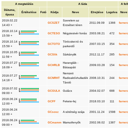
A megtalálás
A láda
A fe
Dátuma,
Értékelése
Fotó
Kódja
Neve
Elrejtése
Logolva
Neve
típusa
2019.02.22
Szerelem az
GCSZET
2011.09.09
1366
farner
14:43 +
Erzsébet téren
2018.10.14
K
R
GCTESO
Négytestvér forrás
2003.08.21
472
farner
W
15:59 +
2018.10.14
Töröcskei-tó és
K
R
GCTOTO
2007.03.15
354
farner
W
15:59 +
parkerdő
2018.10.05
K
R
GCSlik
Sárkánylik
2012.11.17
285
farner
W
11:59 +
2018.07.27
Harangláb -
K
R
GCHRLB
2009.03.28
154
farner
W
16:09 +
Bátaapáti
Nemzeti
2018.07.27
K
R
GCNRHT
Radioaktívhulladék
2008.10.31
244
farner
W
14:18 +
Tároló
2018.07.02
K
R
GCGULA
Gulács
2004.02.07
688
farner
W
09:00 +
2018.06.24
K
R
GCFF
Fekete-fej
2018.03.10
111
farner
W
12:00 +
2018.06.24
GCsosz
A sötétség szája
2001.11.24
1598
farner
12:00 +
2018.06.24
K
R
GCmamm
Mamutfenyők
2002.06.02
1387
farner
W
09:00 +