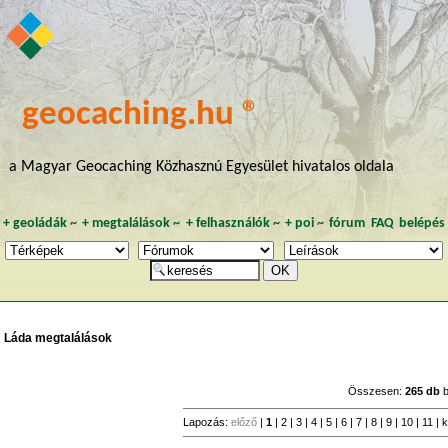
geocaching.hu ®
a Magyar Geocaching Közhasznú Egyesület hivatalos oldala
+
geoládák
~
+
megtalálások
~
+
felhasználók
~
+
poi
~
fórum
FAQ
belépés
Láda megtalálások
Összesen:
265 db
b
Lapozás:
előző
|
1
|
2
|
3
|
4
|
5
|
6
|
7
|
8
|
9
|
10
|
11
|