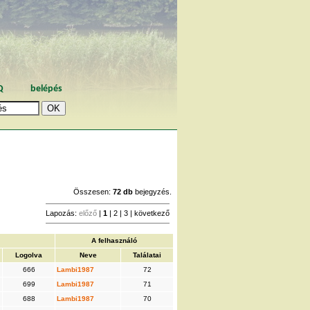
Q
belépés
Összesen:
72 db
bejegyzés.
Lapozás:
előző
|
1
|
2
|
3
|
következő
A felhasználó
Logolva
Neve
Találatai
666
Lambi1987
72
699
Lambi1987
71
688
Lambi1987
70