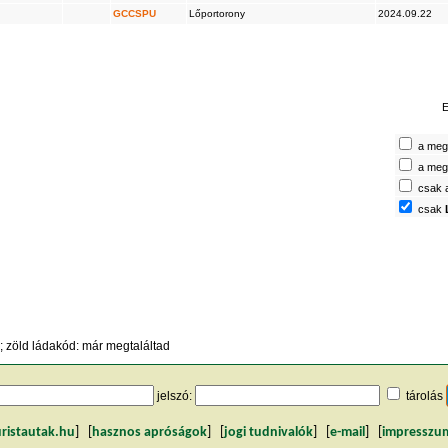
GCCSPU
Lőportorony
2024.09.22
E
a megt
a megt
csak 
csak
 zöld ládakód: már megtaláltad
jelszó:
tárolás
uristautak.hu
] [
hasznos apróságok
] [
jogi tudnivalók
] [
e-mail
] [
impresszu