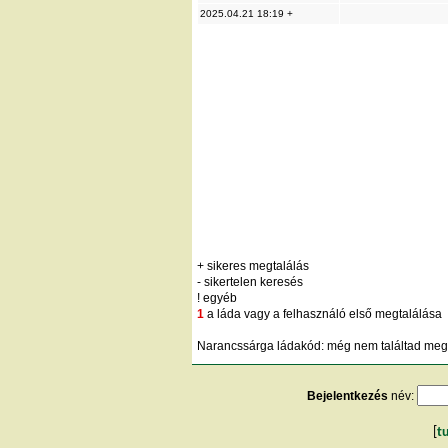
2025.04.21 18:19 +
+ sikeres megtalálás
- sikertelen keresés
! egyéb
1
a láda vagy a felhasználó első megtalálása
Narancssárga ládakód: még nem találtad meg;
Bejelentkezés
név:
[
t