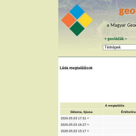
geo
a Magyar Geoc
+
geoládák
~
Láda megtalálások
A megtalálás
Dátuma, típusa
Értékelés
2026.05.03 17:31 +
2026.05.03 16:27 +
2026.05.03 15:17 +