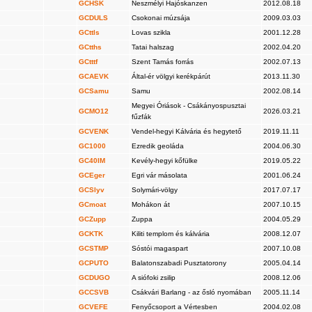
GCHSK
Neszmélyi Hajóskanzen
2012.08.18
GCDULS
Csokonai múzsája
2009.03.03
GCttls
Lovas szikla
2001.12.28
GCtths
Tatai halszag
2002.04.20
GCtttf
Szent Tamás forrás
2002.07.13
GCAEVK
Által-ér völgyi kerékpárút
2013.11.30
GCSamu
Samu
2002.08.14
Megyei Óriások - Csákányospusztai
GCMO12
2026.03.21
fűzfák
GCVENK
Vendel-hegyi Kálvária és hegytető
2019.11.11
GC1000
Ezredik geoláda
2004.06.30
GC40IM
Kevély-hegyi kőfülke
2019.05.22
GCEger
Egri vár másolata
2001.06.24
GCSlyv
Solymári-völgy
2017.07.17
GCmoat
Mohákon át
2007.10.15
GCZupp
Zuppa
2004.05.29
GCKTK
Kiliti templom és kálvária
2008.12.07
GCSTMP
Sóstói magaspart
2007.10.08
GCPUTO
Balatonszabadi Pusztatorony
2005.04.14
GCDUGO
A siófoki zsilip
2008.12.06
GCCSVB
Csákvári Barlang - az ősló nyomában
2005.11.14
GCVEFE
Fenyőcsoport a Vértesben
2004.02.08