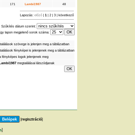
171
Lambi1987
48
Lapozás:
előző
|
1
|
2
|
3
|
következő
Szűkítés dátum szerint:
gy lapon megjelenő sorok száma:
alálások szövege is jelenjen meg a táblázatban
alálások fényképei is jelenjenek meg a táblázatban
a fényképes logok jelenjenek meg
Lambi1987
megtalálásai látszódjanak
[
regisztráció
]
m
]