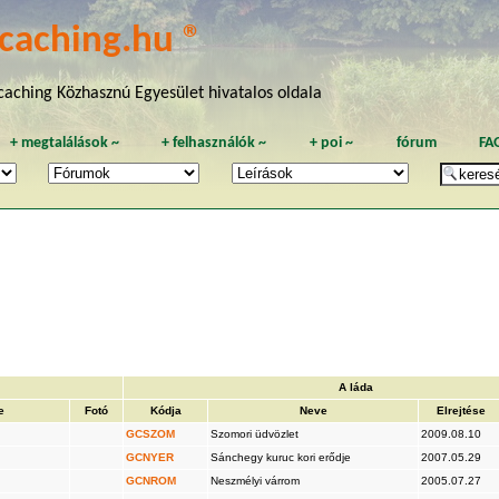
caching.hu ®
aching Közhasznú Egyesület hivatalos oldala
+
megtalálások
~
+
felhasználók
~
+
poi
~
fórum
FA
A láda
e
Fotó
Kódja
Neve
Elrejtése
GCSZOM
Szomori üdvözlet
2009.08.10
GCNYER
Sánchegy kuruc kori erődje
2007.05.29
GCNROM
Neszmélyi várrom
2005.07.27