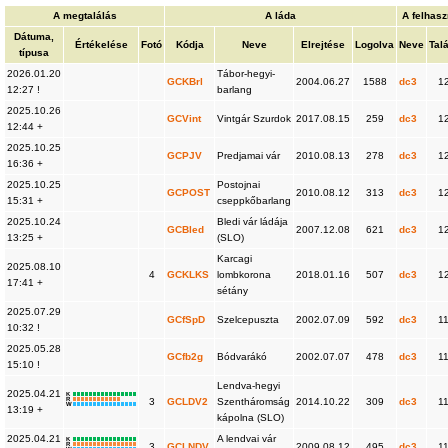
A megtalálás
A láda
A felhasz
Dátuma,
Értékelése
Fotó
Kódja
Neve
Elrejtése
Logolva
Neve
Talá
típusa
2026.01.20
Tábor-hegyi-
GCKBrl
2004.06.27
1588
dc3
1
12:27 !
barlang
2025.10.26
GCVint
Vintgár Szurdok
2017.08.15
259
dc3
1
12:44 +
2025.10.25
GCPJV
Predjamai vár
2010.08.13
278
dc3
1
16:36 +
2025.10.25
Postojnai
GCPOST
2010.08.12
313
dc3
1
15:31 +
cseppkőbarlang
2025.10.24
Bledi vár ládája
GCBled
2007.12.08
621
dc3
1
13:25 +
(SLO)
Karcagi
2025.08.10
4
GCKLKS
lombkorona
2018.01.16
507
dc3
1
17:41 +
sétány
2025.07.29
GCfSpD
Szelcepuszta
2002.07.09
592
dc3
1
10:32 !
2025.05.28
GCfb2g
Bódvarákó
2002.07.07
478
dc3
1
15:10 !
Lendva-hegyi
2025.04.21
K
R
3
GCLDV2
Szentháromság
2014.10.22
309
dc3
1
W
13:19 +
kápolna (SLO)
2025.04.21
A lendvai vár
K
R
3
GCLNDV
2009.08.12
495
dc3
1