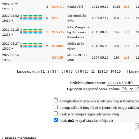
2022.08.21
3
GCKIVA
Királyi Váró
2014.09.13
1025
dc3
1
12:38 +
2022.08.02
Viri körkilátás
K
R
6
GCVir
2009.07.19
184
dc3
1
W
19:50 +
(HR)
Pilis, Visegrádi-
2022.05.15
K
R
1
GCPV02
hg. források -
2015.09.26
586
dc3
1
W
12:57 +
Kaán-forrás
2022.03.27
Miklós deák-
K
R
2
GCMDV
2016.05.05
288
dc3
1
W
15:09 +
völgy
2022.03.14
Monori VOR -
GCVOR
2007.05.15
926
dc3
1
13:52 !
MNR
Lapozás:
előző
|
1
|
2
|
3
|
4
|
5
|
6
|
7
|
8
|
9
|
10
|
11
|
12
|
13
|
14
|
15
| ... |
követ
Szűkítés dátum szerint:
Egy lapon megjelenő sorok száma:
a megtalálások szövege is jelenjen meg a táblázatba
a megtalálások fényképei is jelenjenek meg a tábláz
csak a fényképes logok jelenjenek meg
csak
dc3
megtalálásai látszódjanak
+ sikeres megtalálás