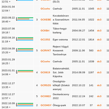
W
12:51 +
(SLO)
2024.01.04
GCsehv
Csehvár
2005.11.01
1045
dc3
1
12:04 !
Kecskebércen
2023.09.22
K
R
3
GCKEBE
a Szanatórium
2011.04.05
1022
dc3
1
W
18:40 +
fölött
2023.07.06
Tábor-hegyi-
GCKBrl
2004.06.27
1454
dc3
1
19:16 !
barlang
2023.04.16
K
R
GC1552
Eger ostroma
2012.12.01
1814
dc3
1
W
11:18 +
Rejteni Vágyó
2023.04.09
K
R
5
GCRVKT
Kesserek
2009.11.06
583
dc3
1
W
15:20 +
Tanösvénye
2023.01.29
GCsehv
Csehvár
2005.11.01
1039
dc3
1
18:25 !
Balatonalmádi,
2023.01.01
K
R
4
GC0819
Szt. Jobb
2014.08.09
1197
dc3
1
W
14:06 +
Kápolna
Országház-
2022.12.27
4
GCRSZG
kőfejtő (Sóskút
2022.10.22
141
dc3
1
13:35 +
aranya)
2022.12.27
Geokarácsony
5
GCXM22
2022.12.24
242
dc3
1
12:57 +
2022
2022.10.09
K
R
2
GCOHGY
Óhegy-park
2022.10.07
37
dc3
1
W
14:16 +