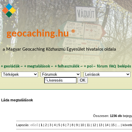
geocaching.hu ®
a Magyar Geocaching Közhasznú Egyesület hivatalos oldala
+
geoládák
~
+
megtalálások
~
+
felhasználók
~
+
poi
~
fórum
FAQ
belépés
Láda megtalálások
Összesen:
1236 db
bejeg
Lapozás:
előző
|
1
|
2
|
3
|
4
|
5
|
6
|
7
|
8
|
9
|
10
|
11
|
12
|
13
|
14
|
15
| ... |
követ