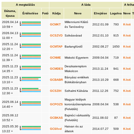
A megtalálás
A láda
A felh
Dátuma,
Értékelése
Fotó
Kódja
Neve
Elrejtése
Logolva
Neve
T
típusa
2026.04.14
Millenniumi Kilátó
K
R
GCMKT
2012.01.09
793
K-Isti
W
10:59 +
és Tanösvény
2026.04.13
K
R
GCSZVD
Szilvásvárad
2012.01.10
915
K-Isti
W
11:00 +
2025.11.24
K
R
GCMTAP
Barlangfürdő
2002.08.27
1650
K-Isti
W
12:20 +
2025.11.24
K
R
GCNME
Miskolci Egyetem
2009.04.04
719
K-Isti
W
11:39 +
2025.11.23
Deszkatemplom
K
R
GCMDES
2013.11.24
941
K-Isti
W
14:35 +
Miskolcon
2025.11.23
Bányász emlékek
K
R
GCBABR
2013.10.29
668
K-Isti
W
13:10 +
Bükkábrányban
2025.11.23
K
R
GCSZIH
Szihalmi Kálvária
2011.12.26
752
K-Isti
W
12:30 +
Magyar királyok
2025.06.14
K
R
GCPOZS
koronázótemploma
2008.04.04
538
K-Isti
W
14:40 +
(Felvidék)
2025.06.12
Bajmóci várkastély
GCBKAS
2011.08.02
87
K-Isti
10:52 +
(Felvidék)
2025.05.30
Hatvan és az
K
R
GC60vd
2014.07.27
509
K-Isti
W
13:22 +
állatok