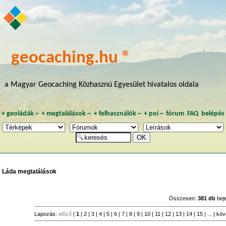
geocaching.hu ®
a Magyar Geocaching Közhasznú Egyesület hivatalos oldala
+
geoládák
~
+
megtalálások
~
+
felhasználók
~
+
poi
~
fórum
FAQ
belépés
Láda megtalálások
Összesen:
381 db
bej
Lapozás:
előző
|
1
|
2
|
3
|
4
|
5
|
6
|
7
|
8
|
9
|
10
|
11
|
12
|
13
|
14
|
15
| ... |
köv