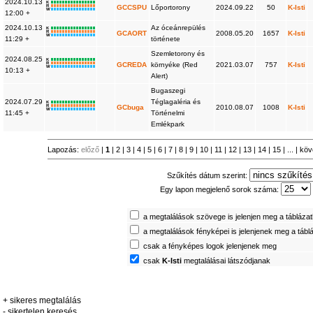
2024.10.13
K
R
GCCSPU
Lőportorony
2024.09.22
50
K-Isti
W
12:00 +
2024.10.13
Az óceánrepülés
K
R
GCAORT
2008.05.20
1657
K-Isti
W
11:29 +
története
Szemletorony és
2024.08.25
K
R
GCREDA
környéke (Red
2021.03.07
757
K-Isti
W
10:13 +
Alert)
Bugaszegi
2024.07.29
Téglagaléria és
K
R
GCbuga
2010.08.07
1008
K-Isti
W
11:45 +
Történelmi
Emlékpark
Lapozás:
előző
|
1
|
2
|
3
|
4
|
5
|
6
|
7
|
8
|
9
|
10
|
11
|
12
|
13
|
14
|
15
| ... |
köv
Szűkítés dátum szerint:
Egy lapon megjelenő sorok száma:
a megtalálások szövege is jelenjen meg a tábláza
a megtalálások fényképei is jelenjenek meg a tábl
csak a fényképes logok jelenjenek meg
csak
K-Isti
megtalálásai látszódjanak
+ sikeres megtalálás
- sikertelen keresés