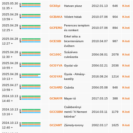
2025.05.30
K
R
GC60pl
Hatvan plusz
2012.01.13
646
K-Isti
W
11:35 +
2025.04.29
K
R
GCBAKA
Védett hidak
2010.07.06
904
K-Isti
W
13:59 +
2025.04.29
Ferences templom
K
R
GCFERO
2010.07.06
894
K-Isti
W
12:25 +
és romkert
Erkel séta a
2025.04.28
K
R
GCESBI
bicentenárium
2010.04.07
987
K-Isti
W
12:27 +
évében
2025.04.28
Százéves
K
R
GC100C
2004.08.01
2078
K-Isti
W
11:30 +
cukrászda
2025.04.28
K
R
GCGYVA
Gyulai vár
2004.02.21
2036
K-Isti
W
10:55 +
2025.04.28
Gyula - Almásy-
K
R
GCGYAS
2016.08.24
1214
K-Isti
W
10:13 +
kastély
2025.04.27
K
R
GCSARD
Csárda
2004.05.08
946
K-Isti
W
13:59 +
2024.10.13
K
R
GCMAYR
Mayer tó
2017.03.15
388
K-Isti
W
14:40 +
Csákberényi
2024.10.13
K
R
GCCSBM
metró-"A Nemzet
2014.03.11
1179
K-Isti
W
13:16 +
kitörése"
2024.10.13
K
R
GCZAMT
Zámoly-torony
2002.03.17
1625
K-Isti
W
12:40 +