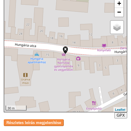
+
−
30 m
Leaflet
GPX