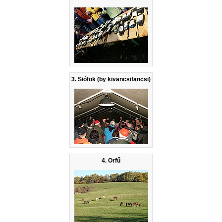
3. Siófok (by kivancsifancsi)
4. Orfű