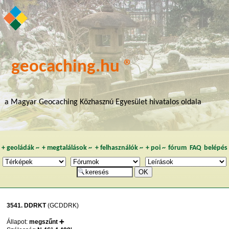
geocaching.hu ®
a Magyar Geocaching Közhasznú Egyesület hivatalos oldala
+
geoládák
~
+
megtalálások
~
+
felhasználók
~
+
poi
~
fórum
FAQ
belépés
3541. DDRKT
(GCDDRK)
Állapot:
megszűnt ➕