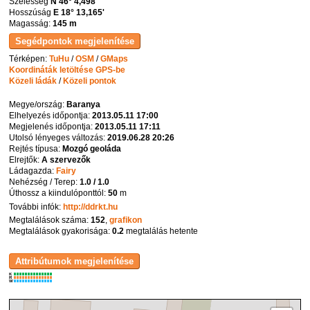
Szélesség
N 46° 4,498'
Hosszúság
E 18° 13,165'
Magasság:
145 m
Térképen:
TuHu
/
OSM
/
GMaps
Koordináták letöltése GPS-be
Közeli ládák
/
Közeli pontok
Megye/ország:
Baranya
Elhelyezés időpontja:
2013.05.11 17:00
Megjelenés időpontja:
2013.05.11 17:11
Utolsó lényeges változás:
2019.06.28 20:26
Rejtés típusa:
Mozgó geoláda
Elrejtők:
A szervezők
Ládagazda:
Fairy
Nehézség / Terep:
1.0 / 1.0
Úthossz a kiindulóponttól:
50
m
További infók:
http://ddrkt.hu
Megtalálások száma:
152
,
grafikon
Megtalálások gyakorisága:
0.2
megtalálás hetente
K
R
W