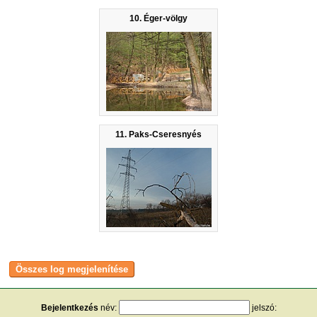
10. Éger-völgy
11. Paks-Cseresnyés
Bejelentkezés
név:
jelszó: