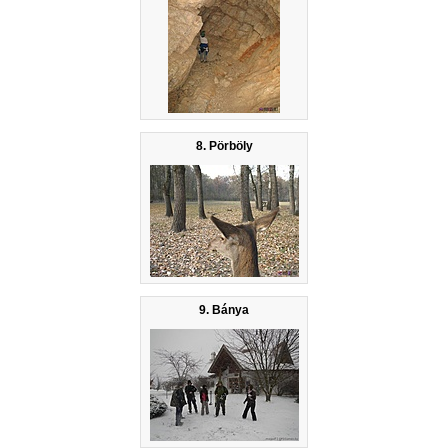
8. Pörböly
9. Bánya