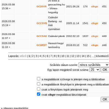
20 éves a
2026.03.08
geocaching.hu
GC20VR
2021.06.24
174
clkgtr
451
15:36 +
- Vértes-
hegység
Csákvári
2026.03.08
Barlang - az
GCCSVB
2005.11.14
1541
clkgtr
450
15:19 +
ősló
nyomában
2026.03.08
GCCSAK
Csákvári piknik
2002.02.10
1637
clkgtr
449
11:37 +
2026.03.08
Haraszt-hegyi
GCHRST
2018.03.10
512
clkgtr
448
11:10 +
tanösvény
Lapozás:
előző
|
1
|
2
|
3
|
4
|
5
|
6
|
7
|
8
|
9
|
10
|
11
|
12
|
13
|
14
|
15
| ... |
következő
Szűkítés dátum szerint:
Egy lapon megjelenő sorok száma:
a megtalálások szövege is jelenjen meg a táblázatban
a megtalálások fényképei is jelenjenek meg a táblázatba
csak a fényképes logok jelenjenek meg
csak
clkgtr
megtalálásai látszódjanak
+ sikeres megtalálás