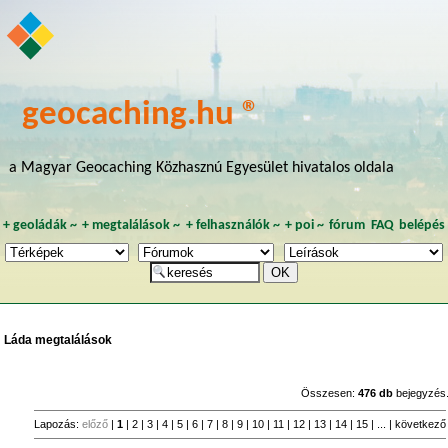
geocaching.hu ®
a Magyar Geocaching Közhasznú Egyesület hivatalos oldala
+
geoládák
~
+
megtalálások
~
+
felhasználók
~
+
poi
~
fórum
FAQ
belépés
Láda megtalálások
Összesen:
476 db
bejegyzés
Lapozás:
előző
|
1
|
2
|
3
|
4
|
5
|
6
|
7
|
8
|
9
|
10
|
11
|
12
|
13
|
14
|
15
| ... |
következő