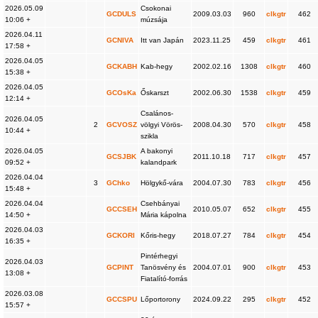
2026.05.09
Csokonai
GCDULS
2009.03.03
960
clkgtr
462
10:06 +
múzsája
2026.04.11
GCNIVA
Itt van Japán
2023.11.25
459
clkgtr
461
17:58 +
2026.04.05
GCKABH
Kab-hegy
2002.02.16
1308
clkgtr
460
15:38 +
2026.04.05
GCOsKa
Őskarszt
2002.06.30
1538
clkgtr
459
12:14 +
Csalános-
2026.04.05
2
GCVOSZ
völgyi Vörös-
2008.04.30
570
clkgtr
458
10:44 +
szikla
2026.04.05
A bakonyi
GCSJBK
2011.10.18
717
clkgtr
457
09:52 +
kalandpark
2026.04.04
3
GChko
Hölgykő-vára
2004.07.30
783
clkgtr
456
15:48 +
2026.04.04
Csehbányai
GCCSEH
2010.05.07
652
clkgtr
455
14:50 +
Mária kápolna
2026.04.03
GCKORI
Kőris-hegy
2018.07.27
784
clkgtr
454
16:35 +
Pintérhegyi
2026.04.03
GCPINT
Tanösvény és
2004.07.01
900
clkgtr
453
13:08 +
Fiatalító-forrás
2026.03.08
GCCSPU
Lőportorony
2024.09.22
295
clkgtr
452
15:57 +