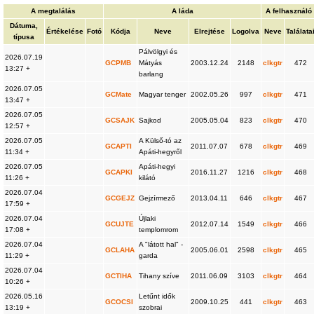
A megtalálás
A láda
A felhasználó
Dátuma,
Értékelése
Fotó
Kódja
Neve
Elrejtése
Logolva
Neve
Találata
típusa
Pálvölgyi és
2026.07.19
GCPMB
Mátyás
2003.12.24
2148
clkgtr
472
13:27 +
barlang
2026.07.05
GCMate
Magyar tenger
2002.05.26
997
clkgtr
471
13:47 +
2026.07.05
GCSAJK
Sajkod
2005.05.04
823
clkgtr
470
12:57 +
2026.07.05
A Külső-tó az
GCAPTI
2011.07.07
678
clkgtr
469
11:34 +
Apáti-hegyről
2026.07.05
Apáti-hegyi
GCAPKI
2016.11.27
1216
clkgtr
468
11:26 +
kilátó
2026.07.04
GCGEJZ
Gejzírmező
2013.04.11
646
clkgtr
467
17:59 +
2026.07.04
Újlaki
GCUJTE
2012.07.14
1549
clkgtr
466
17:08 +
templomrom
2026.07.04
A "látott hal" -
GCLAHA
2005.06.01
2598
clkgtr
465
11:29 +
garda
2026.07.04
GCTIHA
Tihany szíve
2011.06.09
3103
clkgtr
464
10:26 +
2026.05.16
Letűnt idők
GCOCSI
2009.10.25
441
clkgtr
463
13:19 +
szobrai