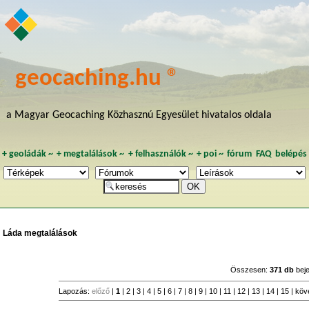
geocaching.hu ®
a Magyar Geocaching Közhasznú Egyesület hivatalos oldala
+
geoládák
~
+
megtalálások
~
+
felhasználók
~
+
poi
~
fórum
FAQ
belépés
Láda megtalálások
Összesen:
371 db
bej
Lapozás:
előző
|
1
|
2
|
3
|
4
|
5
|
6
|
7
|
8
|
9
|
10
|
11
|
12
|
13
|
14
|
15
|
köv