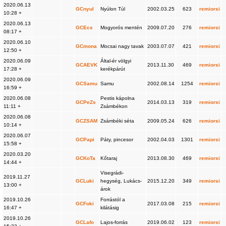
2020.06.13
GCnyul
Nyúlon Túl
2002.03.25
623
remiorsi
10:28 +
2020.06.13
GCEcs
Mogyorós mentén
2009.07.20
276
remiorsi
08:17 +
2020.06.10
GCmona
Mocsai nagy tavak
2003.07.07
421
remiorsi
12:50 +
2020.06.09
Által-ér völgyi
GCAEVK
2013.11.30
469
remiorsi
17:28 +
kerékpárút
2020.06.09
GCSamu
Samu
2002.08.14
1254
remiorsi
16:59 +
2020.06.08
Pestis kápolna
GCPeZs
2014.03.13
319
remiorsi
11:11 +
Zsámbékon
2020.06.08
GCZSAM
Zsámbéki séta
2009.05.24
626
remiorsi
10:14 +
2020.06.07
GCPapi
Páty, pincesor
2002.04.03
1301
remiorsi
15:58 +
2020.03.20
GCKoTa
Kőtaraj
2013.08.30
469
remiorsi
14:44 +
Visegrádi-
2019.11.27
GCLuki
hegység, Lukács-
2015.12.20
349
remiorsi
13:00 +
árok
2019.10.26
Forrástól a
GCFoki
2017.03.08
215
remiorsi
16:47 +
kilátásig
2019.10.26
GCLafo
Lajos-forrás
2019.06.02
123
remiorsi