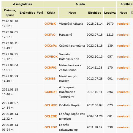
A megtalálás
A láda
A felhas
Dátuma,
Értékelése
Fotó
Kódja
Neve
Elrejtése
Logolva
Neve
T
típusa
2026.04.18
GCVisK
Visegrádi kálvária
2018.03.14
1070
remiorsi
12:22 +
2025.09.05
GCfTsO
Hársas tó
2002.07.18
1213
remiorsi
17:27 +
2022.06.11
GCCsPa
Csömöri panoráma
2022.03.18
139
remiorsi
18:49 +
2021.09.25
Vácrátóti
GCVBOK
2002.10.13
957
remiorsi
13:12 +
Botanikus Kert
2021.04.04
Mátrai források -
GCMF03
2014.11.28
170
remiorsi
15:01 +
Zoltán-forrás
2021.03.29
Máriabesnyői
GCMBB
2012.07.28
901
remiorsi
14:40 +
Bazilika
A Kerepesi
2021.03.15
GCBOZT
Bozótmíves
2017.10.11
394
remiorsi
15:40 +
Tanösvény
2021.01.07
GCLHGD
Gödöllői Reptér
2012.08.04
673
remiorsi
14:34 +
2020.06.14
Lébényi Árpád-kori
GCLEBE
2004.04.20
681
remiorsi
11:32 +
templom
2020.06.14
Lesvári
GCLESV
2011.10.02
238
remiorsi
06:54 +
szivattyútelep