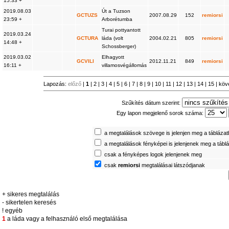
15:33 +
2019.08.03
Út a Tuzson
GCTUZS
2007.08.29
152
remiorsi
23:59 +
Arborétumba
Turai pottyantott
2019.03.24
GCTURA
láda (volt
2004.02.21
805
remiorsi
14:48 +
Schossberger)
2019.03.02
Elhagyott
GCVILI
2012.11.21
849
remiorsi
16:11 +
villamosvégállomás
Lapozás:
előző
|
1
|
2
|
3
|
4
|
5
|
6
|
7
|
8
|
9
|
10
|
11
|
12
|
13
|
14
|
15
|
köv
Szűkítés dátum szerint:
Egy lapon megjelenő sorok száma:
a megtalálások szövege is jelenjen meg a tábláza
a megtalálások fényképei is jelenjenek meg a tábl
csak a fényképes logok jelenjenek meg
csak
remiorsi
megtalálásai látszódjanak
+ sikeres megtalálás
- sikertelen keresés
! egyéb
1
a láda vagy a felhasználó első megtalálása