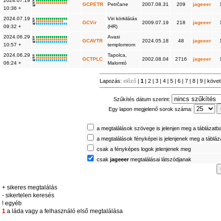
2024.07.19
K
R
GCPETR
Petrčane
2007.08.31
209
jageeer
W
10:36 +
2024.07.19
Viri körkilátás
K
R
GCVir
2009.07.19
218
jageeer
W
09:32 +
(HR)
2024.06.29
Avasi
K
R
GCAVTR
2024.05.18
48
jageeer
W
10:57 +
templomrom
2024.06.29
Tapolca,
K
R
GCTPLC
2002.08.04
2716
jageeer
W
06:24 +
Malomtó
Lapozás:
előző
|
1
|
2
|
3
|
4
|
5
|
6
|
7
|
8
|
9
|
köve
Szűkítés dátum szerint:
Egy lapon megjelenő sorok száma:
a megtalálások szövege is jelenjen meg a táblázatb
a megtalálások fényképei is jelenjenek meg a táblá
csak a fényképes logok jelenjenek meg
csak
jageeer
megtalálásai látszódjanak
+ sikeres megtalálás
- sikertelen keresés
! egyéb
1
a láda vagy a felhasználó első megtalálása