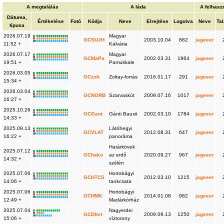
A megtalálás
A láda
A felhasz
Dátuma,
Értékelése
Fotó
Kódja
Neve
Elrejtése
Logolva
Neve
Tal
típusa
2026.07.19
Magyar
K
R
GCSUJH
2003.10.04
862
jageeer
W
11:52 +
Kálvária
2026.07.17
Magyar
K
R
GCMaPa
2002.03.31
1964
jageeer
W
19:51 +
Pamukkale
2026.03.05
K
R
GCzolt
Zoltay-forrás
2016.01.17
291
jageeer
W
15:34 +
2026.03.04
K
R
GCNORB
Szarvaskút
2009.07.16
1017
jageeer
W
16:27 +
2025.10.26
K
R
GCGant
Gánti Bauxit
2002.03.10
1784
jageeer
W
14:33 +
2025.09.13
Látóhegyi
K
R
GCVLAT
2012.08.31
647
jageeer
W
16:22 +
panoráma
Határkövek
2025.07.12
K
R
GChako
az erdő
2020.09.27
967
jageeer
W
14:32 +
szélén
2025.07.06
Hortobágyi
K
R
GCHTCS
2012.03.10
1215
jageeer
W
14:06 +
tankcsata
2025.07.06
Hortobágyi
K
R
GCHMK
2014.01.08
982
jageeer
W
12:49 +
Madárkórház
2025.07.04
Nagyerdei
K
R
GCDbvt
2009.09.13
1250
jageeer
W
15:06 +
víztorony