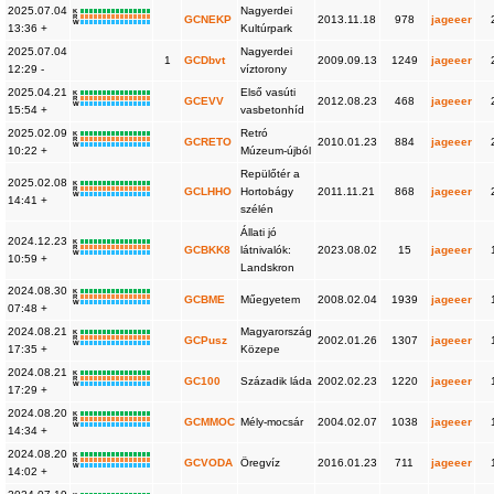
2025.07.04
Nagyerdei
K
R
GCNEKP
2013.11.18
978
jageeer
W
13:36 +
Kultúrpark
2025.07.04
Nagyerdei
1
GCDbvt
2009.09.13
1249
jageeer
12:29 -
víztorony
2025.04.21
Első vasúti
K
R
GCEVV
2012.08.23
468
jageeer
W
15:54 +
vasbetonhíd
2025.02.09
Retró
K
R
GCRETO
2010.01.23
884
jageeer
W
10:22 +
Múzeum-újból
Repülőtér a
2025.02.08
K
R
GCLHHO
Hortobágy
2011.11.21
868
jageeer
W
14:41 +
szélén
Állati jó
2024.12.23
K
R
GCBKK8
látnivalók:
2023.08.02
15
jageeer
W
10:59 +
Landskron
2024.08.30
K
R
GCBME
Műegyetem
2008.02.04
1939
jageeer
W
07:48 +
2024.08.21
Magyarország
K
R
GCPusz
2002.01.26
1307
jageeer
W
17:35 +
Közepe
2024.08.21
K
R
GC100
Századik láda
2002.02.23
1220
jageeer
W
17:29 +
2024.08.20
K
R
GCMMOC
Mély-mocsár
2004.02.07
1038
jageeer
W
14:34 +
2024.08.20
K
R
GCVODA
Öregvíz
2016.01.23
711
jageeer
W
14:02 +