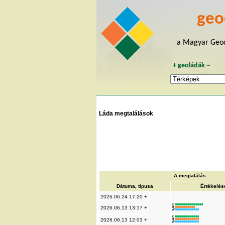
geo
a Magyar Geoc
+
geoládák
~
Láda megtalálások
A megtalálás
Dátuma, típusa
Értékelés
2026.06.24 17:20 +
K
2026.06.13 13:17 +
R
W
K
2026.06.13 12:03 +
R
W