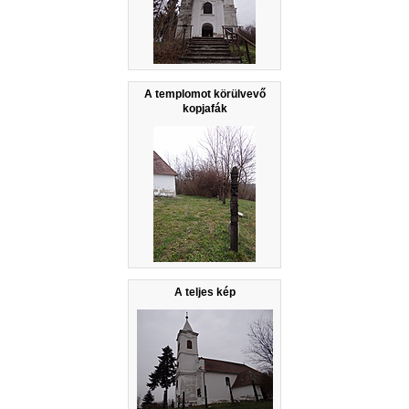
A templomot körülvevő
kopjafák
A teljes kép