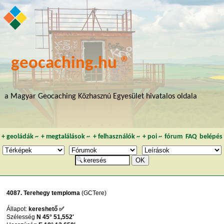
geocaching.hu ®
a Magyar Geocaching Közhasznú Egyesület hivatalos oldala
+
geoládák
~
+
megtalálások
~
+
felhasználók
~
+
poi
~
fórum
FAQ
belépés
4087. Terehegy temploma
(GCTere)
Állapot:
kereshető ✅
Szélesség
N 45° 51,552'