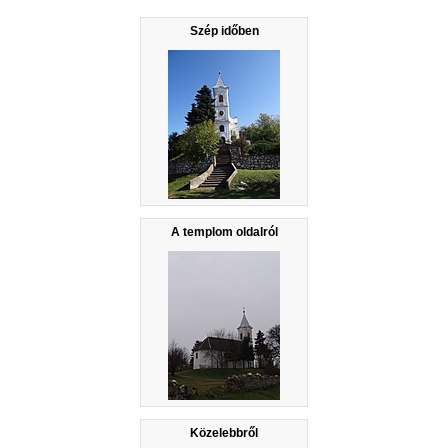
Szép időben
A templom oldalról
Közelebbről