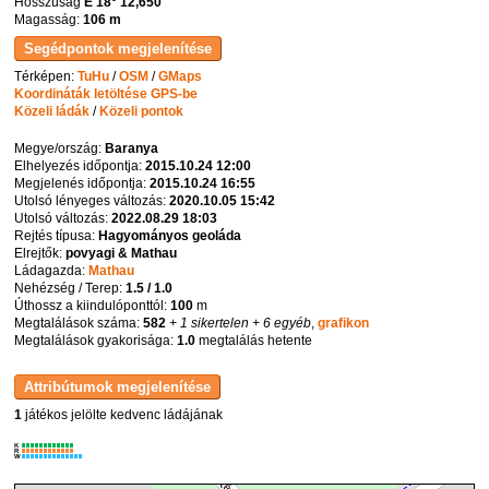
Hosszúság
E 18° 12,650'
Magasság:
106 m
Térképen:
TuHu
/
OSM
/
GMaps
Koordináták letöltése GPS-be
Közeli ládák
/
Közeli pontok
Megye/ország:
Baranya
Elhelyezés időpontja:
2015.10.24 12:00
Megjelenés időpontja:
2015.10.24 16:55
Utolsó lényeges változás:
2020.10.05 15:42
Utolsó változás:
2022.08.29 18:03
Rejtés típusa:
Hagyományos geoláda
Elrejtők:
povyagi & Mathau
Ládagazda:
Mathau
Nehézség / Terep:
1.5 / 1.0
Úthossz a kiindulóponttól:
100
m
Megtalálások száma:
582
+ 1 sikertelen
+ 6 egyéb
,
grafikon
Megtalálások gyakorisága:
1.0
megtalálás hetente
1
játékos jelölte kedvenc ládájának
K
R
W