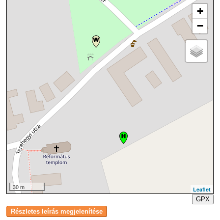
+
−
30 m
Leaflet
GPX