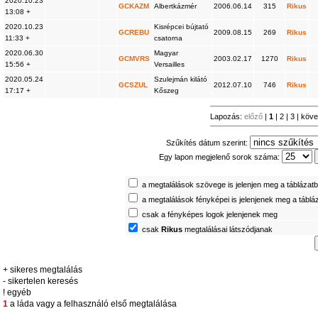
2020.10.23
GCKAZM
Albertkázmér
2006.06.14
315
Rikus
13:08 +
2020.10.23
Kisrépcei bújtató
GCREBU
2009.08.15
269
Rikus
11:33 +
csatorna
2020.06.30
Magyar
GCMVRS
2003.02.17
1270
Rikus
15:56 +
Versailles
2020.05.24
Szulejmán kilátó
GCSZUL
2012.07.10
746
Rikus
17:17 +
Kőszeg
Lapozás:
előző
|
1
|
2
|
3
|
köve
Szűkítés dátum szerint:
Egy lapon megjelenő sorok száma:
a megtalálások szövege is jelenjen meg a táblázat
a megtalálások fényképei is jelenjenek meg a táblá
csak a fényképes logok jelenjenek meg
csak
Rikus
megtalálásai látszódjanak
+ sikeres megtalálás
- sikertelen keresés
! egyéb
1
a láda vagy a felhasználó első megtalálása