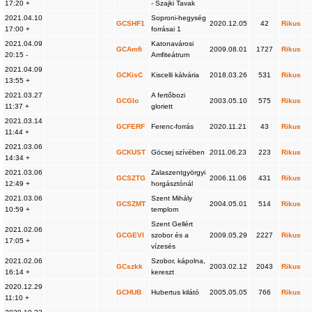
17:20 +
- Szajki Tavak
2021.04.10
Soproni-hegység
GCSHF1
2020.12.05
42
Rikus
17:00 +
forrásai 1
2021.04.09
Katonavárosi
GCAmfi
2009.08.01
1727
Rikus
20:15 -
Amfiteátrum
2021.04.09
GCKisC
Kiscelli kálvária
2018.03.26
531
Rikus
13:55 +
2021.03.27
A fertőbozi
GCGlo
2003.05.10
575
Rikus
11:37 +
gloriett
2021.03.14
GCFERF
Ferenc-forrás
2020.11.21
43
Rikus
11:44 +
2021.03.06
GCKUST
Göcsej szívében
2011.06.23
223
Rikus
14:34 +
2021.03.06
Zalaszentgyörgyi
GCSZTG
2006.11.06
431
Rikus
12:49 +
horgásztónál
2021.03.06
Szent Mihály
GCSZMT
2004.05.01
514
Rikus
10:59 +
templom
Szent Gellért
2021.02.06
GCGEVI
szobor és a
2009.05.29
2227
Rikus
17:05 +
vízesés
2021.02.06
Szobor, kápolna,
GCszkk
2003.02.12
2043
Rikus
16:14 +
kereszt
2020.12.29
GCHUB
Hubertus kilátó
2005.05.05
766
Rikus
11:10 +