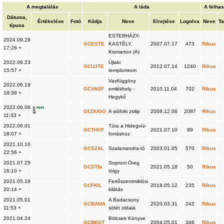
A megtalálás
A láda
A felha
Dátuma,
Értékelése
Fotó
Kódja
Neve
Elrejtése
Logolva
Neve
Ta
típusa
ESTERHÁZY-
2024.09.29
GCESTE
KASTÉLY,
2007.07.17
473
Rikus
17:26 +
Kismarton (A)
2022.09.23
Újlaki
GCUJTE
2012.07.14
1240
Rikus
15:57 +
templomrom
Vasfüggöny
2022.06.19
GCVASF
emlékhely -
2010.11.04
702
Rikus
18:39 +
Hegykő
2022.06.06
K
R
GCDUGO
A siófoki zsilip
2008.12.06
2087
Rikus
W
11:33 +
2022.06.01
Túra a Hidegvíz-
GCTHVF
2021.07.10
89
Rikus
18:07 +
forráshoz
2021.10.10
GCSZAL
Szalamandra-tó
2003.01.05
570
Rikus
22:56 +
2021.07.25
Soproni Öreg
GCSTfa
2021.05.18
50
Rikus
16:10 +
tölgy
2021.05.18
Fertőszentmiklósi
GCFKIL
2018.05.12
235
Rikus
20:14 +
kilátás
2021.05.01
A Badacsony
GCBAMA
2020.03.31
242
Rikus
11:53 +
sötét oldala
2021.04.24
Bölcsek Könyve
GCBKST
2004.05.01
346
Rikus