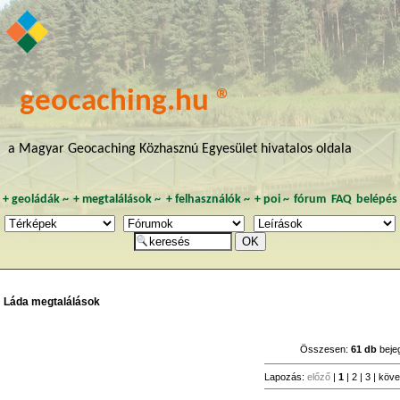
geocaching.hu ®
a Magyar Geocaching Közhasznú Egyesület hivatalos oldala
+
geoládák
~
+
megtalálások
~
+
felhasználók
~
+
poi
~
fórum
FAQ
belépés
Láda megtalálások
Összesen:
61 db
beje
Lapozás:
előző
|
1
|
2
|
3
|
köve