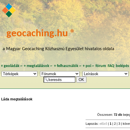
geocaching.hu ®
a Magyar Geocaching Közhasznú Egyesület hivatalos oldala
+
geoládák
~
+
megtalálások
~
+
felhasználók
~
+
poi
~
fórum
FAQ
belépés
Láda megtalálások
Összesen:
72 db
beje
Lapozás:
előző
|
1
|
2
|
3
|
köve