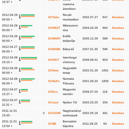
W
16:37 +
csatorna
árterében
2012.04.29
Recski
K
R
GCTabo
2002.07.27
647
Dandusz
W
00:00 +
munkatábor
2012.04.28
Mátraszent-
K
R
GCMSZT
2004.04.26
664
Dandusz
W
00:00 +
túra
2012.04.28
Erdők
K
R
GCMARY
2005.12.29
589
Dandusz
W
00:00 +
királynője
2012.04.27
K
R
GCBABK
Bába-kő
2007.01.30
596
Dandusz
W
00:00 +
2012.04.08
Istenhegyi
K
R
GCIHVT
2009.09.01
903
Dandusz
W
16:10 +
víztorony
2012.04.08
Hegyvidék
K
R
GCHete
2002.01.26
1691
Dandusz
W
00:00 +
teteje
2012.04.08
Normafa
K
R
GCNoFo
2001.09.20
1859
Dandusz
W
00:00 +
Fókusza
2012.04.07
Mogyorós
K
R
GCEcs
2009.07.20
118
Dandusz
W
12:27 +
mentén
2012.04.07
K
R
GCnyul
Nyúlon Túl
2002.03.25
354
Dandusz
W
11:31 +
2011.11.01
Nagyharsányi
3
GCSZOB
2002.05.18
491
Dandusz
15:45 -
szoborpark
2011.11.01
Bernadett-
K
R
GCBE
2011.09.25
64
Dandusz
W
13:54 +
kápolna