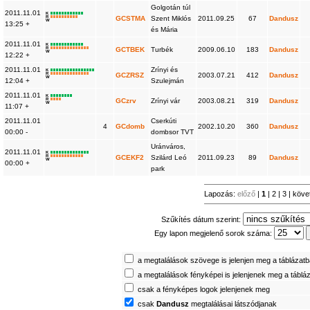
Golgotán túl
2011.11.01
K
R
GCSTMA
Szent Miklós
2011.09.25
67
Dandusz
W
13:25 +
és Mária
2011.11.01
K
R
GCTBEK
Turbék
2009.06.10
183
Dandusz
W
12:22 +
2011.11.01
Zrínyi és
K
R
GCZRSZ
2003.07.21
412
Dandusz
W
12:04 +
Szulejmán
2011.11.01
K
R
GCzrv
Zrínyi vár
2003.08.21
319
Dandusz
W
11:07 +
2011.11.01
Cserkúti
4
GCdomb
2002.10.20
360
Dandusz
00:00 -
dombsor TVT
Uránváros,
2011.11.01
K
R
GCEKF2
Szilárd Leó
2011.09.23
89
Dandusz
W
00:00 +
park
Lapozás:
előző
|
1
|
2
|
3
|
köve
Szűkítés dátum szerint:
Egy lapon megjelenő sorok száma:
a megtalálások szövege is jelenjen meg a táblázat
a megtalálások fényképei is jelenjenek meg a táblá
csak a fényképes logok jelenjenek meg
csak
Dandusz
megtalálásai látszódjanak