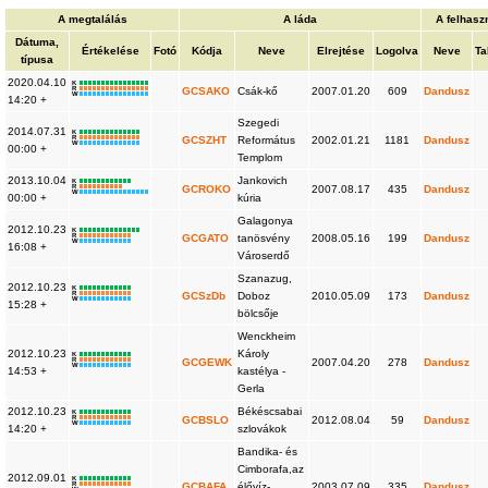
A megtalálás
A láda
A felhasz
Dátuma,
Értékelése
Fotó
Kódja
Neve
Elrejtése
Logolva
Neve
Ta
típusa
2020.04.10
K
R
GCSAKO
Csák-kő
2007.01.20
609
Dandusz
W
14:20 +
Szegedi
2014.07.31
K
R
GCSZHT
Református
2002.01.21
1181
Dandusz
W
00:00 +
Templom
2013.10.04
Jankovich
K
R
GCROKO
2007.08.17
435
Dandusz
W
00:00 +
kúria
Galagonya
2012.10.23
K
R
GCGATO
tanösvény
2008.05.16
199
Dandusz
W
16:08 +
Városerdő
Szanazug,
2012.10.23
K
R
GCSzDb
Doboz
2010.05.09
173
Dandusz
W
15:28 +
bölcsője
Wenckheim
2012.10.23
Károly
K
R
GCGEWK
2007.04.20
278
Dandusz
W
14:53 +
kastélya -
Gerla
2012.10.23
Békéscsabai
K
R
GCBSLO
2012.08.04
59
Dandusz
W
14:20 +
szlovákok
Bandika- és
Cimborafa,az
2012.09.01
K
R
GCBAFA
élővíz-
2003.07.09
335
Dandusz