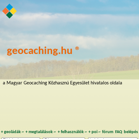
geocaching.hu ®
a Magyar Geocaching Közhasznú Egyesület hivatalos oldala
+
geoládák
~
+
megtalálások
~
+
felhasználók
~
+
poi
~
fórum
FAQ
belépés