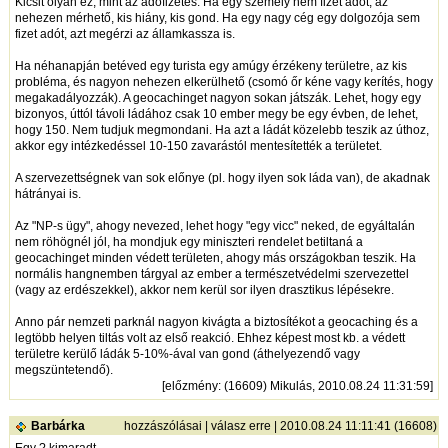
Kicsit olyan ez, mint az adófizetés. Ha egy személy nem fizet adót, az
nehezen mérhető, kis hiány, kis gond. Ha egy nagy cég egy dolgozója sem
fizet adót, azt megérzi az államkassza is.
Ha néhanapján betéved egy turista egy amúgy érzékeny területre, az kis
probléma, és nagyon nehezen elkerülhető (csomó őr kéne vagy kerítés, hogy
megakadályozzák). A geocachinget nagyon sokan játszák. Lehet, hogy egy
bizonyos, úttól távoli ládához csak 10 ember megy be egy évben, de lehet,
hogy 150. Nem tudjuk megmondani. Ha azt a ládát közelebb teszik az úthoz,
akkor egy intézkedéssel 10-150 zavarástól mentesítették a területet.
A szervezettségnek van sok előnye (pl. hogy ilyen sok láda van), de akadnak
hátrányai is.
Az "NP-s ügy", ahogy nevezed, lehet hogy "egy vicc" neked, de egyáltalán
nem röhögnél jól, ha mondjuk egy miniszteri rendelet betiltaná a
geocachinget minden védett területen, ahogy más országokban teszik. Ha
normális hangnemben tárgyal az ember a természetvédelmi szervezettel
(vagy az erdészekkel), akkor nem kerül sor ilyen drasztikus lépésekre.
Anno pár nemzeti parknál nagyon kivágta a biztosítékot a geocaching és a
legtöbb helyen tiltás volt az első reakció. Ehhez képest most kb. a védett
területre kerülő ládák 5-10%-ával van gond (áthelyezendő vagy
megszüntetendő).
[
előzmény
: (16609) Mikulás, 2010.08.24 11:31:59]
Barbárka
hozzászólásai
|
válasz erre
| 2010.08.24 11:11:41 (16608)