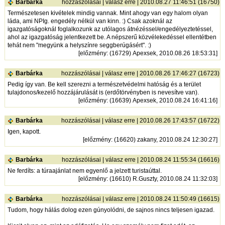
Barbárka
hozzászólásai
|
válasz erre
| 2010.08.27 11:46:51 (16750)
Természetesen kivételek mindig vannak. Mint ahogy van egy halom olyan
láda, ami NPIg. engedély nélkül van kinn. :) Csak azoknál az
igazgatóságoknál foglalkozunk az utólagos átnézéssel/engedélyeztetéssel,
ahol az igazgatóság jelentkezett be. A népszerű közvélekedéssel ellentétben
tehát nem "megyünk a helyszínre seggberúgásért". :)
[
előzmény
: (16729) Apexsek, 2010.08.26 18:53:31]
Barbárka
hozzászólásai
|
válasz erre
| 2010.08.26 17:46:27 (16723)
Pedig így van. Be kell szerezni a természetvédelmi hatóság és a terület
tulajdonos/kezelő hozzájárulását is (erdőtörvényben is nevesítve van).
[
előzmény
: (16639) Apexsek, 2010.08.24 16:41:16]
Barbárka
hozzászólásai
|
válasz erre
| 2010.08.26 17:43:57 (16722)
Igen, kapott.
[
előzmény
: (16620) zakany, 2010.08.24 12:30:27]
Barbárka
hozzászólásai
|
válasz erre
| 2010.08.24 11:55:34 (16616)
Ne ferdíts: a túraajánlat nem egyenlő a jelzett turistaúttal.
[
előzmény
: (16610) R.Guszty, 2010.08.24 11:32:03]
Barbárka
hozzászólásai
|
válasz erre
| 2010.08.24 11:50:49 (16615)
Tudom, hogy hálás dolog ezen gúnyolódni, de sajnos nincs teljesen igazad.