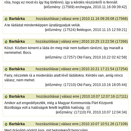
róla, hogy ez most és így fog történni), így a kérdés részünkről is fennáll.
[
előzmény
: (17569) erchegyia, 2010.11.16 09:39:42]
Barbárka
hozzászólásai
|
válasz erre
| 2010.11.16 09:26:08 (17568)
A te ládádat mindenképpen újratárgyaljuk velük.
[
előzmény
: (17524) flektogon, 2010.11.15 12:59:21]
Barbárka
hozzászólásai
|
válasz erre
| 2010.10.25 13:22:56 (17266)
Köszi. Közben kiment a láda én meg már nem tudtam ránézni, így maradt a
nemmehet. Bocs.
[
előzmény
: (17257) Old Fairy, 2010.10.22 02:42:58]
Barbárka
hozzászólásai
|
válasz erre
| 2010.10.21 17:21:54 (17254)
Fairy, nézzetek rá a moderálás alatt lévő ládátokra. Kérdés van, amíg nincs
válasz, nem mehet.
[
előzmény
: (17210) Old Fairy, 2010.10.16 18:05:44]
Barbárka
hozzászólásai
|
válasz erre
| 2010.10.07 12:07:16 (17111)
Amikor azt engedélyezték, még a Magyar Kommunista Párt Központi
Bizottsága volt a hatóságok feletti legfőbb hatóság. :(((
[
előzmény
: (17110) Fil, 2010.10.07 12:04:34]
Barbárka
hozzászólásai
|
válasz erre
| 2010.10.07 10:51:26 (17109)
Mert drágább gödröt ásni, mit betonteknőt farigcsálni.