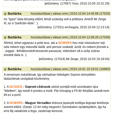
[
előzmény
: (17067) Yoss, 2010.10.05 10:31:29]
Barbárka
hozzászólásai
|
válasz erre
| 2010.10.04 14:45:06 (17033)
Az "igazi" láda tényleg eltűnt, tehát szükség volt a pótlásra. Amiről Mr Zerge
írt, az a "partizán-láda". :)
[
előzmény
: (17031) erchegyia, 2010.10.04 12:13:14]
Barbárka
hozzászólásai
|
válasz erre
| 2010.10.04 12:06:26 (17030)
Áhhhá, lehet ugyanaz a pofa lesz, aki a
GCMVRS
-hez már másodszor rejt
oda nekem egy második ládát, ami persze szakadt, ázott, és nekem jönnek a
- joggal - felháborodott kesserek panaszai, miközben ott a szép száraz
eredeti láda is. :(
[
előzmény
: (17024) Mr Zerge, 2010.10.03 19:18:04]
Barbárka
hozzászólásai
|
válasz erre
| 2010.10.01 10:19:01 (16983)
A versenyre indulóknak, így várhatóan hétvégén Sopron környékén
ládázóknak szolgálati közlemény:
1. A
GCSOCE
- Soproni cédrusok
utolsó pontját múlt szombaton újra
"kitettem", így ismét 4 pontos a multi. Pár hónapig a Fő tér felújítás amiatt nem
élt ez a pont.
2. A
GCMVRS
- Magyar Versailles
doboza jspanyik kolléga tegnapi telefonja
szerint eltűnt. (Szept. 12-én még megvolt.) Szombaton újratelepítem, így ha
erre fáj valakinek a foga, vasárnap keresse.