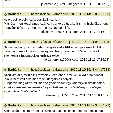
Dettó.
[
előzmény
: (17796) magpet, 2010.11.19 10:28:55]
Barbárka
hozzászólásai
|
válasz erre
| 2010.11.17 14:39:08 (17698)
Az eredeti terveikhez képest kell nézni. :)
Másrészt meg közel sincs lezárva a parkerdő ügy, kulisz már hívta őket, hogy
megyünk még egy menetre, mert ez így nem kóser.
[
előzmény
: (17696) flektogon, 2010.11.17 14:16:34]
Barbárka
hozzászólásai
|
válasz erre
| 2010.11.17 11:01:08 (17695)
Sajnálom, hogy nem született hangfelvétel a PPE-s tárgyalásokról... Akkor
nem mondanátok olyan butaságokat, hogy nem merünk/akarunk vitatkozni,
ellenkezni a hatóságokkal/erdészetekkel.
[
előzmény
: (17604) Kokó, 2010.11.16 17:35:28]
Barbárka
hozzászólásai
|
válasz erre
| 2010.11.16 16:48:44 (17588)
Azért virtuális, mert a kis réztáblák közelében, amelyek a kör áthaladását
jelölik, nem volt alkalmas rejtek (forgalmas helyek).
Elfogadva meg azért lett, mert
"A geoládának egy valamilyen szempontból
érdekes, értékes, nevezetes helyen kell lennie. Ez lehet egy különleges,
egyedi koordináta helye;.."
[
előzmény
: (17586) Yoss, 2010.11.16 16:17:49]
Barbárka
hozzászólásai
|
válasz erre
| 2010.11.16 10:22:34 (17572)
A megszűntre állítást nem mi csináltuk (Juju és én legalábbis nem tudtunk