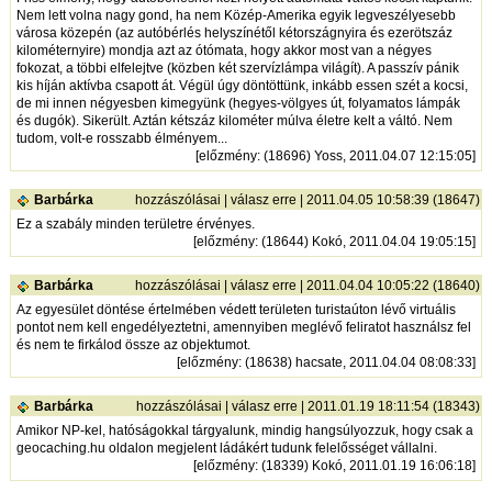
Nem lett volna nagy gond, ha nem Közép-Amerika egyik legveszélyesebb
városa közepén (az autóbérlés helyszínétől kétországnyira és ezerötszáz
kilométernyire) mondja azt az ótómata, hogy akkor most van a négyes
fokozat, a többi elfelejtve (közben két szervízlámpa világít). A passzív pánik
kis híján aktívba csapott át. Végül úgy döntöttünk, inkább essen szét a kocsi,
de mi innen négyesben kimegyünk (hegyes-völgyes út, folyamatos lámpák
és dugók). Sikerült. Aztán kétszáz kilométer múlva életre kelt a váltó. Nem
tudom, volt-e rosszabb élményem...
[
előzmény
: (18696) Yoss, 2011.04.07 12:15:05]
Barbárka
hozzászólásai
|
válasz erre
| 2011.04.05 10:58:39 (18647)
Ez a szabály minden területre érvényes.
[
előzmény
: (18644) Kokó, 2011.04.04 19:05:15]
Barbárka
hozzászólásai
|
válasz erre
| 2011.04.04 10:05:22 (18640)
Az egyesület döntése értelmében védett területen turistaúton lévő virtuális
pontot nem kell engedélyeztetni, amennyiben meglévő feliratot használsz fel
és nem te firkálod össze az objektumot.
[
előzmény
: (18638) hacsate, 2011.04.04 08:08:33]
Barbárka
hozzászólásai
|
válasz erre
| 2011.01.19 18:11:54 (18343)
Amikor NP-kel, hatóságokkal tárgyalunk, mindig hangsúlyozzuk, hogy csak a
geocaching.hu oldalon megjelent ládákért tudunk felelősséget vállalni.
[
előzmény
: (18339) Kokó, 2011.01.19 16:06:18]