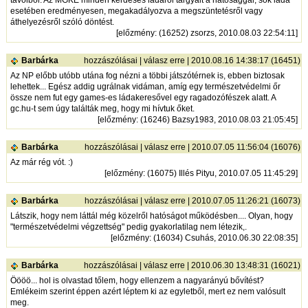
távolból. Az MGKE minden kérdéses ládáról tárgyalt a hatósággal, sok láda
esetében eredményesen, megakadályozva a megszüntetésről vagy
áthelyezésről szóló döntést.
[
előzmény
: (16252) zsorzs, 2010.08.03 22:54:11]
Barbárka
hozzászólásai
|
válasz erre
| 2010.08.16 14:38:17 (16451)
Az NP előbb utóbb utána fog nézni a többi játszótérnek is, ebben biztosak
lehettek... Egész addig ugrálnak vidáman, amíg egy természetvédelmi őr
össze nem fut egy games-es ládakeresővel egy ragadozófészek alatt. A
gc.hu-t sem úgy találták meg, hogy mi hívtuk őket.
[
előzmény
: (16246) Bazsy1983, 2010.08.03 21:05:45]
Barbárka
hozzászólásai
|
válasz erre
| 2010.07.05 11:56:04 (16076)
Az már rég vót. :)
[
előzmény
: (16075) Illés Pityu, 2010.07.05 11:45:29]
Barbárka
hozzászólásai
|
válasz erre
| 2010.07.05 11:26:21 (16073)
Látszik, hogy nem láttál még közelről hatóságot működésben.... Olyan, hogy
"természetvédelmi végzettség" pedig gyakorlatilag nem létezik,.
[
előzmény
: (16034) Csuhás, 2010.06.30 22:08:35]
Barbárka
hozzászólásai
|
válasz erre
| 2010.06.30 13:48:31 (16021)
Öööö... hol is olvastad tőlem, hogy ellenzem a nagyarányú bővítést?
Emlékeim szerint éppen azért léptem ki az egyletből, mert ez nem valósult
meg.