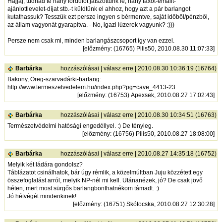
Hajjaj, tudnád te hány fordulót játszottunk le, hány faxot-emailt-
ajánlottlevelet-díjat stb.-t küldtünk el ahhoz, hogy azt a pár barlangot
kutathassuk? Tesszük ezt persze ingyen s bérmentve, saját időből/pénzből,
az állam vagyonát gyarapítva. - No, igazi lúzerek vagyunk? :)))
Persze nem csak mi, minden barlangászcsoport így van ezzel.
[
előzmény
: (16765) Pilis50, 2010.08.30 11:07:33]
Barbárka
hozzászólásai
|
válasz erre
| 2010.08.30 10:36:19 (16764)
Bakony, Öreg-szarvadárki-barlang:
http://www.termeszetvedelem.hu/index.php?pg=cave_4413-23
[
előzmény
: (16753) Apexsek, 2010.08.27 17:02:43]
Barbárka
hozzászólásai
|
válasz erre
| 2010.08.30 10:34:51 (16763)
Természetvédelmi hatósági engedéllyel. :) De tényleg.
[
előzmény
: (16756) Pilis50, 2010.08.27 18:08:00]
Barbárka
hozzászólásai
|
válasz erre
| 2010.08.27 14:35:18 (16752)
Melyik két ládára gondolsz?
Táblázatot csinálhatok, bár úgy rémlik, a közelmúltban Juju közzétett egy
összefoglalást arról, melyik NP-nél mi kell. Utánanézek, jó? De csak jövő
héten, mert most sürgős barlangbonthatnékom támadt. :)
Jó hétvégét mindenkinek!
[
előzmény
: (16751) Skótocska, 2010.08.27 12:30:28]