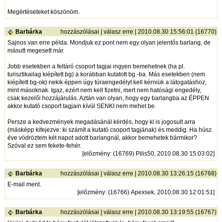
Megértéseteket köszönöm.
Barbárka
hozzászólásai
|
válasz erre
| 2010.08.30 15:56:01 (16770)
Sajnos van erre példa. Mondjuk ez pont nem egy olyan jelentős barlang, de
másutt megesett már.
Jobb esetekben a feltáró csoport tagjai ingyen bemehetnek (ha pl.
turisztikailag kiépített bg) a korábban kutatott bg.-ba. Más esetekben (nem
kiépített bg-ok) nekik éppen úgy túraengedélyt kell kérniük a látogatáshoz,
mint másoknak. Igaz, ezért nem kell fizetni, mert nem hatósági engedély,
csak kezelői hozzájárulás. Aztán van olyan, hogy egy barlangba az ÉPPEN
akkor kutató csoport tagjain kívül SENKI nem mehet be.
Persze a kedvezmények megadásánál kérdés, hogy ki is jogosult arra
(másképp kifejezve: ki számít a kutató csoport tagjának) és meddig. Ha húsz
éve vödröztem két napot adott barlangnál, akkor bemehetek bármikor?
Szóval ez sem fekete-fehér.
[
előzmény
: (16769) Pilis50, 2010.08.30 15:03:02]
Barbárka
hozzászólásai
|
válasz erre
| 2010.08.30 13:26:15 (16768)
E-mail ment.
[
előzmény
: (16766) Apexsek, 2010.08.30 12:01:51]
Barbárka
hozzászólásai
|
válasz erre
| 2010.08.30 13:19:55 (16767)