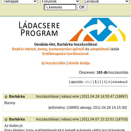
Geoláda-élet, Barbárka hozzászólásai
Rejtési ötletek
,
beteg
,
karbantartást igénylő
és
adoptálható
ládák
Erdőlátogatási korlátozások
új hozzászólás
|
témák listája
Összesen:
165 db
hozzászólás
Lapozás:
|
1
|
|
|
|
előző
2
3
4
következő
Barbárka
hozzászólásai
|
válasz erre
| 2011.04.28 14:55:47 (18897)
Bizony.
[
előzmény
: (18895) akosgy, 2011.04.28 14:15:30]
Barbárka
hozzászólásai
|
válasz erre
| 2011.04.07 15:22:01 (18703)
Az biztos jó.
Friss élmény, hogy autóbérlésnél kézi helyett automata váltós kocsit kaptunk.