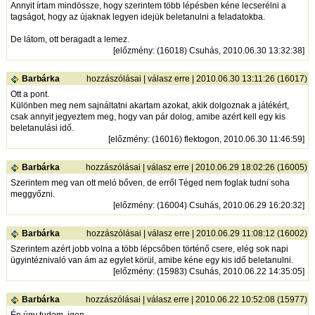
Annyit írtam mindössze, hogy szerintem több lépésben kéne lecserélni a
tagságot, hogy az újaknak legyen idejük beletanulni a feladatokba.
De látom, ott beragadt a lemez.
[
előzmény
: (16018) Csuhás, 2010.06.30 13:32:38]
Barbárka
hozzászólásai
|
válasz erre
| 2010.06.30 13:11:26 (16017)
Ott a pont.
Különben meg nem sajnáltatni akartam azokat, akik dolgoznak a játékért,
csak annyit jegyeztem meg, hogy van pár dolog, amibe azért kell egy kis
beletanulási idő.
[
előzmény
: (16016) flektogon, 2010.06.30 11:46:59]
Barbárka
hozzászólásai
|
válasz erre
| 2010.06.29 18:02:26 (16005)
Szerintem meg van ott meló bőven, de erről Téged nem foglak tudni soha
meggyőzni.
[
előzmény
: (16004) Csuhás, 2010.06.29 16:20:32]
Barbárka
hozzászólásai
|
válasz erre
| 2010.06.29 11:08:12 (16002)
Szerintem azért jobb volna a több lépcsőben történő csere, elég sok napi
ügyintéznivaló van ám az egylet körül, amibe kéne egy kis idő beletanulni.
[
előzmény
: (15983) Csuhás, 2010.06.22 14:35:05]
Barbárka
hozzászólásai
|
válasz erre
| 2010.06.22 10:52:08 (15977)