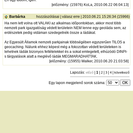
Én úgy tudom, igen.
[
előzmény
: (15976) KoLa, 2010.06.22 06:04:13]
Barbárka
hozzászólásai
|
válasz erre
| 2010.06.21 15:26:34 (15966)
Ha nem lett volna ott VALAKI az alkalmas időpontokban, akkor most több
nemzeti park igazgatóság védett területein NEM lenne egy geoláda sem, az
erdészetek pedig vidáman szedegetnék össze a ládákat.
Az Egyesült Államok nemzeti parkjainak többségében egyszerűen TILOS a
geocaching. Nálunk ehhez képest még a fokozottan védett területeken is
lehetnek ládák bizonyos feltételekkel és a sokat emlegetett, elhúzódó DINPI-
s tárgyalások alatt a meglévő ládák MEGMARADHATTAK.
[
előzmény
: (15955) Walker, 2010.06.20 21:03:58]
Lapozás:
|
1
|
|
|
|
előző
2
3
4
következő
Egy lapon megjelenő sorok száma:
új hozzászólás
|
témák listája
Bejelentkezés
név:
jelszó:
tárolás
[
regisztráció
]
[
turistautak.hu
] [
hasznos apróságok
] [
jogi tudnivalók
]