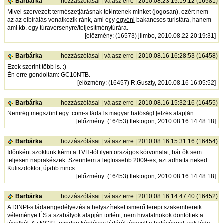
Barbárka
hozzászólásai
|
válasz erre
| 2010.08.23 15:19:12 (16581)
Mivel szervezett természetjárásnak tekintenek minket (jogosan), ezért nem
az az elbírálás vonatkozik ránk, ami egy
egyéni
bakancsos turistára, hanem
ami kb. egy túraversenyre/teljesítménytúrára.
[
előzmény
: (16573) jiimbo, 2010.08.22 20:19:31]
Barbárka
hozzászólásai
|
válasz erre
| 2010.08.16 16:28:53 (16458)
Ezek szerint több is. :)
Én erre gondoltam: GC10NTB.
[
előzmény
: (16457) R.Guszty, 2010.08.16 16:05:52]
Barbárka
hozzászólásai
|
válasz erre
| 2010.08.16 15:32:16 (16455)
Nemrég megszünt egy .com-s láda is magyar hatósági jelzés alapján.
[
előzmény
: (16453) flektogon, 2010.08.16 14:48:18]
Barbárka
hozzászólásai
|
válasz erre
| 2010.08.16 15:31:16 (16454)
Időnként szoktunk kérni a TVH-tól ilyen országos körvonalat, bár ők sem
teljesen naprakészek. Szerintem a legfrissebb 2009-es, azt adhatta neked
Kuliszdoktor, újabb nincs.
[
előzmény
: (16453) flektogon, 2010.08.16 14:48:18]
Barbárka
hozzászólásai
|
válasz erre
| 2010.08.16 14:47:40 (16452)
A DINPI-s ládaengedélyezés a helyszíneket ismerő terepi szakembereik
véleménye ÉS a szabályok alapján történt, nem hivatalnokok döntöttek a