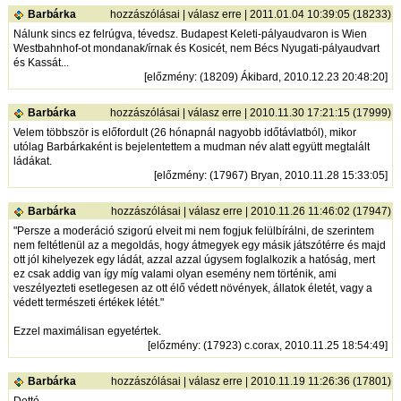
Barbárka
hozzászólásai
|
válasz erre
| 2011.01.04 10:39:05 (18233)
Nálunk sincs ez felrúgva, tévedsz. Budapest Keleti-pályaudvaron is Wien
Westbahnhof-ot mondanak/írnak és Kosicét, nem Bécs Nyugati-pályaudvart
és Kassát...
[
előzmény
: (18209) Ákibard, 2010.12.23 20:48:20]
Barbárka
hozzászólásai
|
válasz erre
| 2010.11.30 17:21:15 (17999)
Velem többször is előfordult (26 hónapnál nagyobb időtávlatból), mikor
utólag Barbárkaként is bejelentettem a mudman név alatt együtt megtalált
ládákat.
[
előzmény
: (17967) Bryan, 2010.11.28 15:33:05]
Barbárka
hozzászólásai
|
válasz erre
| 2010.11.26 11:46:02 (17947)
"Persze a moderáció szigorú elveit mi nem fogjuk felülbírálni, de szerintem
nem feltétlenül az a megoldás, hogy átmegyek egy másik játszótérre és majd
ott jól kihelyezek egy ládát, azzal azzal úgysem foglalkozik a hatóság, mert
ez csak addig van így míg valami olyan esemény nem történik, ami
veszélyezteti esetlegesen az ott élő védett növények, állatok életét, vagy a
védett természeti értékek létét."
Ezzel maximálisan egyetértek.
[
előzmény
: (17923) c.corax, 2010.11.25 18:54:49]
Barbárka
hozzászólásai
|
válasz erre
| 2010.11.19 11:26:36 (17801)