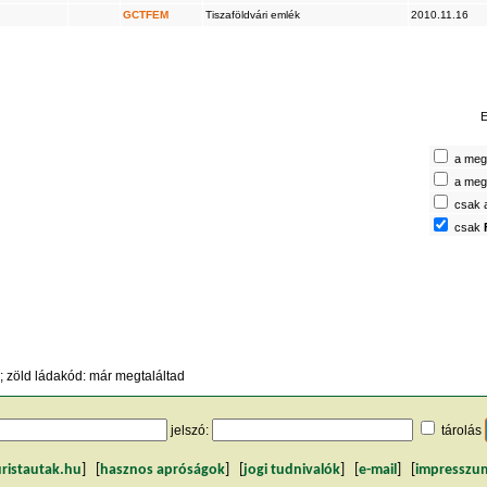
GCTFEM
Tiszaföldvári emlék
2010.11.16
E
a megt
a megt
csak 
csak
 zöld ládakód: már megtaláltad
jelszó:
tárolás
uristautak.hu
] [
hasznos apróságok
] [
jogi tudnivalók
] [
e-mail
] [
impresszu