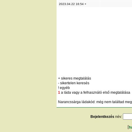
2023.04.22 16:54 +
+ sikeres megtalálás
- sikertelen keresés
! egyéb
1
a láda vagy a felhasználó első megtalálása
Narancssárga ládakód: még nem találtad meg;
Bejelentkezés
név:
[
t