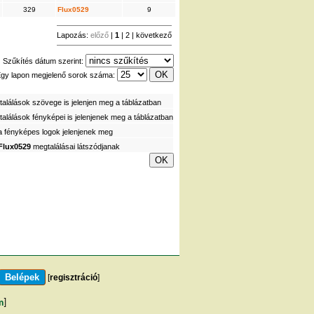
329
Flux0529
9
Lapozás:
előző
|
1
|
2
|
következő
Szűkítés dátum szerint:
gy lapon megjelenő sorok száma:
alálások szövege is jelenjen meg a táblázatban
alálások fényképei is jelenjenek meg a táblázatban
a fényképes logok jelenjenek meg
Flux0529
megtalálásai látszódjanak
[
regisztráció
]
m
]