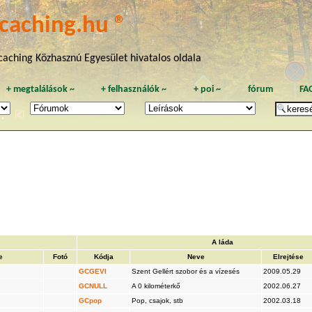
caching.hu ®
aching Közhasznú Egyesület hivatalos oldala
+
megtalálások
~
+
felhasználók
~
+
poi
~
fórum
FA
A láda
e
Fotó
Kódja
Neve
Elrejtése
GCGEVI
Szent Gellért szobor és a vízesés
2009.05.29
GCNULL
A 0 kilométerkő
2002.06.27
GCpop
Pop, csajok, stb
2002.03.18