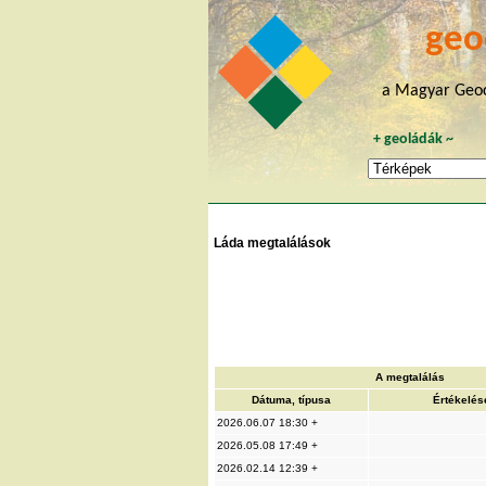
geo
a Magyar Geoc
+
geoládák
~
Láda megtalálások
A megtalálás
Dátuma, típusa
Értékelés
2026.06.07 18:30 +
2026.05.08 17:49 +
2026.02.14 12:39 +