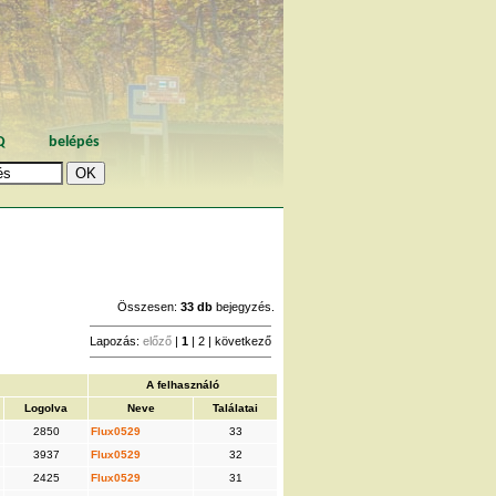
Q
belépés
Összesen:
33 db
bejegyzés.
Lapozás:
előző
|
1
|
2
|
következő
A felhasználó
Logolva
Neve
Találatai
2850
Flux0529
33
3937
Flux0529
32
2425
Flux0529
31