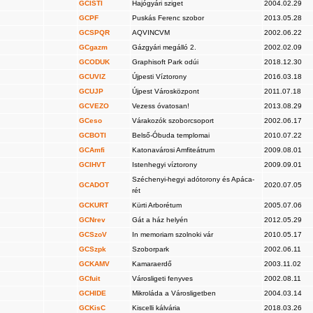
GCISTI
Hajógyári sziget
2004.02.29
GCPF
Puskás Ferenc szobor
2013.05.28
GCSPQR
AQVINCVM
2002.06.22
GCgazm
Gázgyári megálló 2.
2002.02.09
GCODUK
Graphisoft Park odúi
2018.12.30
GCUVIZ
Újpesti Víztorony
2016.03.18
GCUJP
Újpest Városközpont
2011.07.18
GCVEZO
Vezess óvatosan!
2013.08.29
GCeso
Várakozók szoborcsoport
2002.06.17
GCBOTI
Belső-Óbuda templomai
2010.07.22
GCAmfi
Katonavárosi Amfiteátrum
2009.08.01
GCIHVT
Istenhegyi víztorony
2009.09.01
Széchenyi-hegyi adótorony és Apáca-
GCADOT
2020.07.05
rét
GCKURT
Kürti Arborétum
2005.07.06
GCNrev
Gát a ház helyén
2012.05.29
GCSzoV
In memoriam szolnoki vár
2010.05.17
GCSzpk
Szoborpark
2002.06.11
GCKAMV
Kamaraerdő
2003.11.02
GCfuit
Városligeti fenyves
2002.08.11
GCHIDE
Mikroláda a Városligetben
2004.03.14
GCKisC
Kiscelli kálvária
2018.03.26