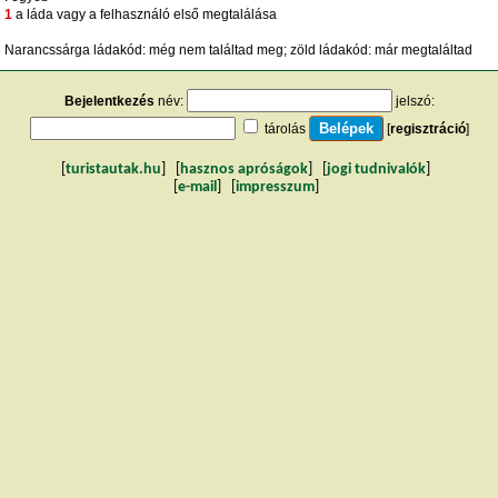
1
a láda vagy a felhasználó első megtalálása
Narancssárga ládakód: még nem találtad meg; zöld ládakód: már megtaláltad
Bejelentkezés
név:
jelszó:
tárolás
[
regisztráció
]
[
turistautak.hu
] [
hasznos apróságok
] [
jogi tudnivalók
]
[
e-mail
] [
impresszum
]