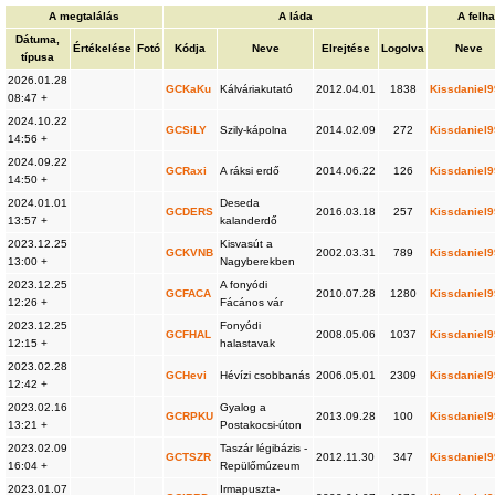
A megtalálás
A láda
A felh
Dátuma,
Értékelése
Fotó
Kódja
Neve
Elrejtése
Logolva
Neve
típusa
2026.01.28
GCKaKu
Kálváriakutató
2012.04.01
1838
Kissdaniel
08:47 +
2024.10.22
GCSiLY
Szily-kápolna
2014.02.09
272
Kissdaniel
14:56 +
2024.09.22
GCRaxi
A ráksi erdő
2014.06.22
126
Kissdaniel
14:50 +
2024.01.01
Deseda
GCDERS
2016.03.18
257
Kissdaniel
13:57 +
kalanderdő
2023.12.25
Kisvasút a
GCKVNB
2002.03.31
789
Kissdaniel
13:00 +
Nagyberekben
2023.12.25
A fonyódi
GCFACA
2010.07.28
1280
Kissdaniel
12:26 +
Fácános vár
2023.12.25
Fonyódi
GCFHAL
2008.05.06
1037
Kissdaniel
12:15 +
halastavak
2023.02.28
GCHevi
Hévízi csobbanás
2006.05.01
2309
Kissdaniel
12:42 +
2023.02.16
Gyalog a
GCRPKU
2013.09.28
100
Kissdaniel
13:21 +
Postakocsi-úton
2023.02.09
Taszár légibázis -
GCTSZR
2012.11.30
347
Kissdaniel
16:04 +
Repülőmúzeum
2023.01.07
Irmapuszta-