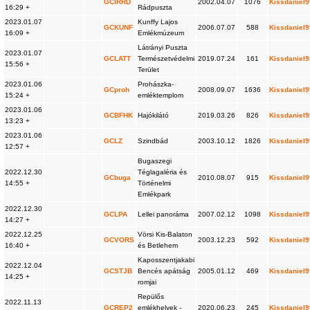
GCIRRD
2002.04.07
1076
Kissdaniel
16:29 +
Rádpuszta
2023.01.07
Kunffy Lajos
GCKUNF
2006.07.07
588
Kissdaniel
16:09 +
Emlékmúzeum
Látrányi Puszta
2023.01.07
GCLATT
Természetvédelmi
2019.07.24
161
Kissdaniel
15:56 +
Terület
2023.01.06
Prohászka-
GCproh
2008.09.07
1636
Kissdaniel
15:24 +
emléktemplom
2023.01.06
GCBFHK
Hajókilátó
2019.03.26
826
Kissdaniel
13:23 +
2023.01.06
GCLZ
Szindbád
2003.10.12
1826
Kissdaniel
12:57 +
Bugaszegi
2022.12.30
Téglagaléria és
GCbuga
2010.08.07
915
Kissdaniel
14:55 +
Történelmi
Emlékpark
2022.12.30
GCLPA
Lellei panoráma
2007.02.12
1098
Kissdaniel
14:27 +
2022.12.25
Vörsi Kis-Balaton
GCVORS
2003.12.23
592
Kissdaniel
16:40 +
és Betlehem
Kaposszentjakabi
2022.12.04
GCSTJB
Bencés apátság
2005.01.12
469
Kissdaniel
14:25 +
romjai
Repülős
2022.11.13
GCREP2
emlékhelyek -
2020.06.23
245
Kissdaniel