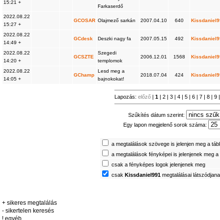
15:21 +
Farkaserdő
2022.08.22
GCOSAR
Olajmező sarkán
2007.04.10
640
Kissdaniel
15:27 +
2022.08.22
GCdesk
Deszki nagy fa
2007.05.15
492
Kissdaniel
14:49 +
2022.08.22
Szegedi
GCSZTE
2006.12.01
1568
Kissdaniel
14:20 +
templomok
2022.08.22
Lesd meg a
GChamp
2018.07.04
424
Kissdaniel
14:05 +
bajnokokat!
Lapozás:
előző
|
1
|
2
|
3
|
4
|
5
|
6
|
7
|
8
|
9
Szűkítés dátum szerint:
Egy lapon megjelenő sorok száma:
a megtalálások szövege is jelenjen meg a táb
a megtalálások fényképei is jelenjenek meg a
csak a fényképes logok jelenjenek meg
csak
Kissdaniel991
megtalálásai látszódjan
+ sikeres megtalálás
- sikertelen keresés
! egyéb