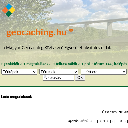
geocaching.hu ®
a Magyar Geocaching Közhasznú Egyesület hivatalos oldala
+
geoládák
~
+
megtalálások
~
+
felhasználók
~
+
poi
~
fórum
FAQ
belépés
Láda megtalálások
Összesen:
205 d
Lapozás:
előző
|
1
|
2
|
3
|
4
|
5
|
6
|
7
|
8
|
9