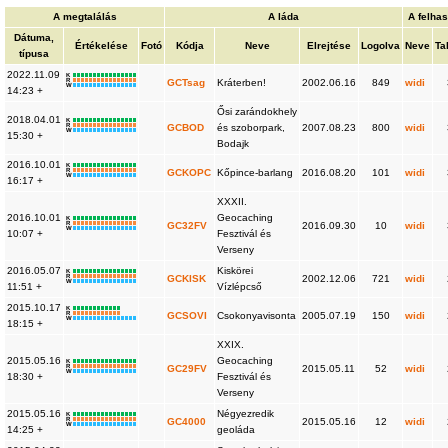
A megtalálás
A láda
A felha
Dátuma,
Értékelése
Fotó
Kódja
Neve
Elrejtése
Logolva
Neve
Ta
típusa
2022.11.09
K
R
GCTsag
Kráterben!
2002.06.16
849
widi
W
14:23 +
Ősi zarándokhely
2018.04.01
K
R
GCBOD
és szoborpark,
2007.08.23
800
widi
W
15:30 +
Bodajk
2016.10.01
K
R
GCKOPC
Kőpince-barlang
2016.08.20
101
widi
W
16:17 +
XXXII.
2016.10.01
Geocaching
K
R
GC32FV
2016.09.30
10
widi
W
10:07 +
Fesztivál és
Verseny
2016.05.07
Kiskörei
K
R
GCKISK
2002.12.06
721
widi
W
11:51 +
Vízlépcső
2015.10.17
K
R
GCSOVI
Csokonyavisonta
2005.07.19
150
widi
W
18:15 +
XXIX.
2015.05.16
Geocaching
K
R
GC29FV
2015.05.11
52
widi
W
18:30 +
Fesztivál és
Verseny
2015.05.16
Négyezredik
K
R
GC4000
2015.05.16
12
widi
W
14:25 +
geoláda