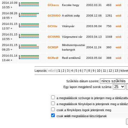
2014.10.09
K
R
GCkecs
Kecske hegy
2002.03.31
463
widi
W
10:55 +
2014.08.26
K
R
GCDUGO
A siófoki zsilip
2008.12.06
1261
widi
W
19:55 +
2014.01.15
K
R
GCVitv
Vitányvár
2003.06.04
750
widi
W
12:57 +
2014.01.15
K
R
GCVARG
Várgesztesi vár
2003.04.13
1048
widi
W
10:55 +
2014.01.15
Mindszentpusztai
K
R
GCMSP
2004.11.24
360
widi
W
08:25 +
barlangok
2014.01.14
K
R
GCRedl
Redl emlékmű
2003.05.04
388
widi
W
13:44 +
Lapozás:
előző
|
1
|
2
|
3
|
4
|
5
|
6
|
7
|
8
|
9
|
10
|
11
|
12
|
13
|
köve
Szűkítés dátum szerint:
Egy lapon megjelenő sorok száma:
a megtalálások szövege is jelenjen meg a táblázat
a megtalálások fényképei is jelenjenek meg a táblá
csak a fényképes logok jelenjenek meg
csak
widi
megtalálásai látszódjanak