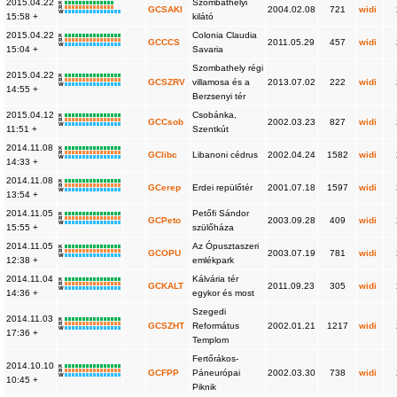
2015.04.22
Szombathelyi
K
R
GCSAKI
2004.02.08
721
widi
W
15:58 +
kilátó
2015.04.22
Colonia Claudia
K
R
GCCCS
2011.05.29
457
widi
W
15:04 +
Savaria
Szombathely régi
2015.04.22
K
R
GCSZRV
villamosa és a
2013.07.02
222
widi
W
14:55 +
Berzsenyi tér
2015.04.12
Csobánka,
K
R
GCCsob
2002.03.23
827
widi
W
11:51 +
Szentkút
2014.11.08
K
R
GClibc
Libanoni cédrus
2002.04.24
1582
widi
W
14:33 +
2014.11.08
K
R
GCerep
Erdei repülőtér
2001.07.18
1597
widi
W
13:54 +
2014.11.05
Petőfi Sándor
K
R
GCPeto
2003.09.28
409
widi
W
15:55 +
szülőháza
2014.11.05
Az Ópusztaszeri
K
R
GCOPU
2003.07.19
781
widi
W
12:38 +
emlékpark
2014.11.04
Kálvária tér
K
R
GCKALT
2011.09.23
305
widi
W
14:36 +
egykor és most
Szegedi
2014.11.03
K
R
GCSZHT
Református
2002.01.21
1217
widi
W
17:36 +
Templom
Fertőrákos-
2014.10.10
K
R
GCFPP
Páneurópai
2002.03.30
738
widi
W
10:45 +
Piknik