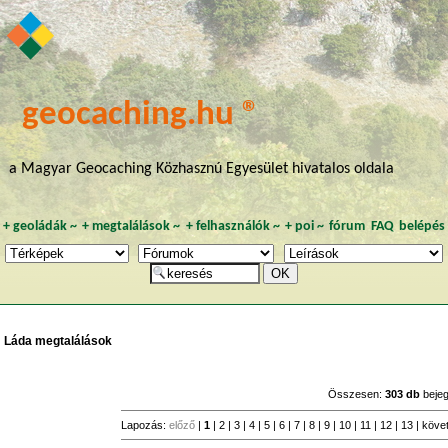
geocaching.hu ®
a Magyar Geocaching Közhasznú Egyesület hivatalos oldala
+
geoládák
~
+
megtalálások
~
+
felhasználók
~
+
poi
~
fórum
FAQ
belépés
Láda megtalálások
Összesen:
303 db
beje
Lapozás:
előző
|
1
|
2
|
3
|
4
|
5
|
6
|
7
|
8
|
9
|
10
|
11
|
12
|
13
|
köve