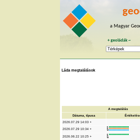
geo
a Magyar Geoc
+
geoládák
~
Láda megtalálások
A megtalálás
Dátuma, típusa
Értékelés
2026.07.29 14:03 +
K
2026.07.29 10:34 +
R
W
K
2026.06.22 10:25 +
R
W