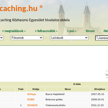
caching.hu ®
aching Közhasznú Egyesület hivatalos oldala
+
megtalálások
~
+
felhasználók
~
+
poi
~
fórum
FA
L
A láda
e
Fotó
Kódja
Neve
Elrejtése
GChajo
Barcsi Hajókikötő
2007.05.10
GCBG
Beleznai gótika
2008.04.01
1
GCH2OX
Vízkereszteződés
2011.11.03