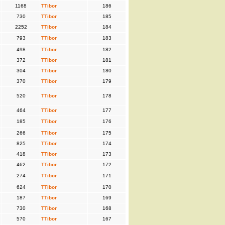
1168
TTibor
186
730
TTibor
185
2252
TTibor
184
793
TTibor
183
498
TTibor
182
372
TTibor
181
304
TTibor
180
370
TTibor
179
520
TTibor
178
464
TTibor
177
185
TTibor
176
266
TTibor
175
825
TTibor
174
418
TTibor
173
462
TTibor
172
274
TTibor
171
624
TTibor
170
187
TTibor
169
730
TTibor
168
570
TTibor
167