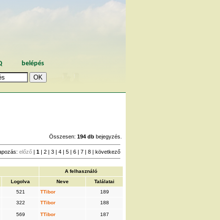
Q
belépés
Összesen:
194 db
bejegyzés.
apozás:
előző
|
1
|
2
|
3
|
4
|
5
|
6
|
7
|
8
|
következő
A felhasználó
Logolva
Neve
Találatai
521
TTibor
189
322
TTibor
188
569
TTibor
187