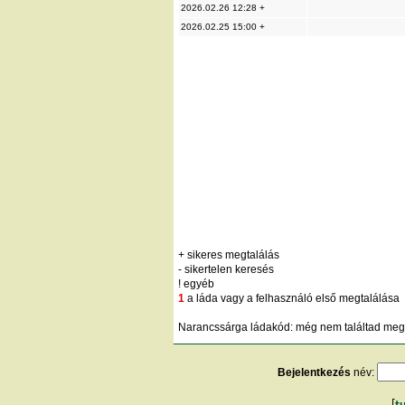
2026.02.26 12:28 +
2026.02.25 15:00 +
+ sikeres megtalálás
- sikertelen keresés
! egyéb
1
a láda vagy a felhasználó első megtalálása
Narancssárga ládakód: még nem találtad meg;
Bejelentkezés
név: