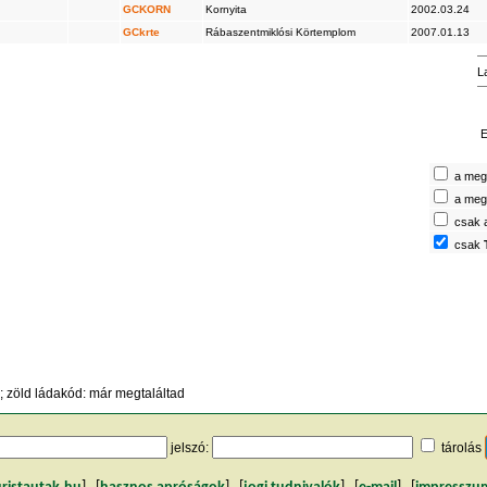
GCKORN
Kornyita
2002.03.24
GCkrte
Rábaszentmiklósi Körtemplom
2007.01.13
L
E
a megt
a megt
csak 
csak
 zöld ládakód: már megtaláltad
jelszó:
tárolás