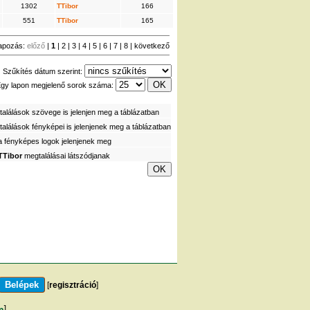
1302
TTibor
166
551
TTibor
165
apozás:
előző
|
1
|
2
|
3
|
4
|
5
|
6
|
7
|
8
|
következő
Szűkítés dátum szerint:
gy lapon megjelenő sorok száma:
alálások szövege is jelenjen meg a táblázatban
alálások fényképei is jelenjenek meg a táblázatban
a fényképes logok jelenjenek meg
TTibor
megtalálásai látszódjanak
[
regisztráció
]