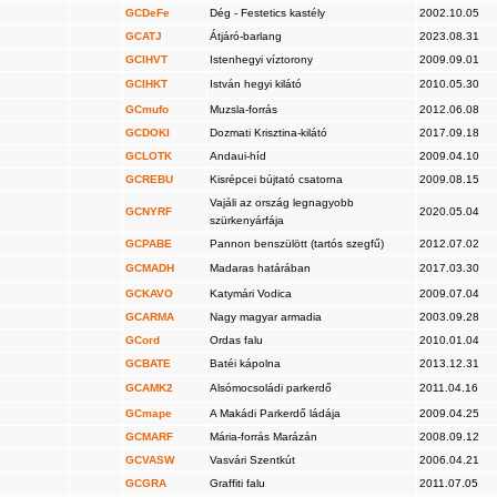
GCDeFe
Dég - Festetics kastély
2002.10.05
GCATJ
Átjáró-barlang
2023.08.31
GCIHVT
Istenhegyi víztorony
2009.09.01
GCIHKT
István hegyi kilátó
2010.05.30
GCmufo
Muzsla-forrás
2012.06.08
GCDOKI
Dozmati Krisztina-kilátó
2017.09.18
GCLOTK
Andaui-híd
2009.04.10
GCREBU
Kisrépcei bújtató csatorna
2009.08.15
Vajáli az ország legnagyobb
GCNYRF
2020.05.04
szürkenyárfája
GCPABE
Pannon benszülött (tartós szegfű)
2012.07.02
GCMADH
Madaras határában
2017.03.30
GCKAVO
Katymári Vodica
2009.07.04
GCARMA
Nagy magyar armadia
2003.09.28
GCord
Ordas falu
2010.01.04
GCBATE
Batéi kápolna
2013.12.31
GCAMK2
Alsómocsoládi parkerdő
2011.04.16
GCmape
A Makádi Parkerdő ládája
2009.04.25
GCMARF
Mária-forrás Marázán
2008.09.12
GCVASW
Vasvári Szentkút
2006.04.21
GCGRA
Graffiti falu
2011.07.05