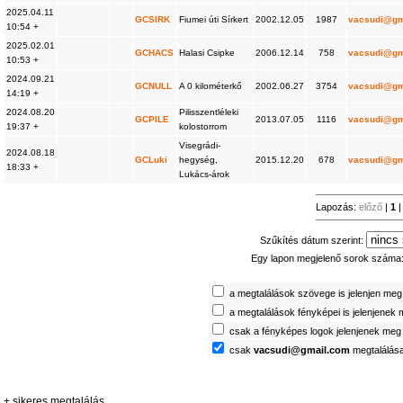
2025.04.11
GCSIRK
Fiumei úti Sírkert
2002.12.05
1987
vacsudi@gm
10:54 +
2025.02.01
GCHACS
Halasi Csipke
2006.12.14
758
vacsudi@gm
10:53 +
2024.09.21
GCNULL
A 0 kilométerkő
2002.06.27
3754
vacsudi@gm
14:19 +
2024.08.20
Pilisszentléleki
GCPILE
2013.07.05
1116
vacsudi@gm
19:37 +
kolostorrom
Visegrádi-
2024.08.18
GCLuki
hegység,
2015.12.20
678
vacsudi@gm
18:33 +
Lukács-árok
Lapozás:
előző
|
1
|
Szűkítés dátum szerint:
Egy lapon megjelenő sorok száma
a megtalálások szövege is jelenjen meg
a megtalálások fényképei is jelenjenek
csak a fényképes logok jelenjenek meg
csak
vacsudi@gmail.com
megtalálása
+ sikeres megtalálás