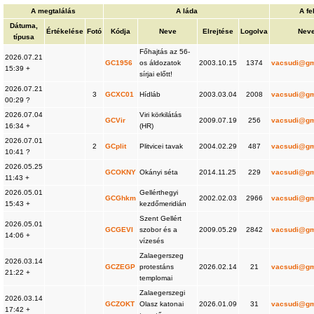
A megtalálás
A láda
A fe
Dátuma,
Értékelése
Fotó
Kódja
Neve
Elrejtése
Logolva
Nev
típusa
Főhajtás az 56-
2026.07.21
GC1956
os áldozatok
2003.10.15
1374
vacsudi@gm
15:39 +
sírjai előtt!
2026.07.21
3
GCXC01
Hídláb
2003.03.04
2008
vacsudi@gm
00:29 ?
2026.07.04
Viri körkilátás
GCVir
2009.07.19
256
vacsudi@gm
16:34 +
(HR)
2026.07.01
2
GCplit
Plitvicei tavak
2004.02.29
487
vacsudi@gm
10:41 ?
2026.05.25
GCOKNY
Okányi séta
2014.11.25
229
vacsudi@gm
11:43 +
2026.05.01
Gellérthegyi
GCGhkm
2002.02.03
2966
vacsudi@gm
15:43 +
kezdőmeridián
Szent Gellért
2026.05.01
GCGEVI
szobor és a
2009.05.29
2842
vacsudi@gm
14:06 +
vízesés
Zalaegerszeg
2026.03.14
GCZEGP
protestáns
2026.02.14
21
vacsudi@gm
21:22 +
templomai
Zalaegerszegi
2026.03.14
GCZOKT
Olasz katonai
2026.01.09
31
vacsudi@gm
17:42 +