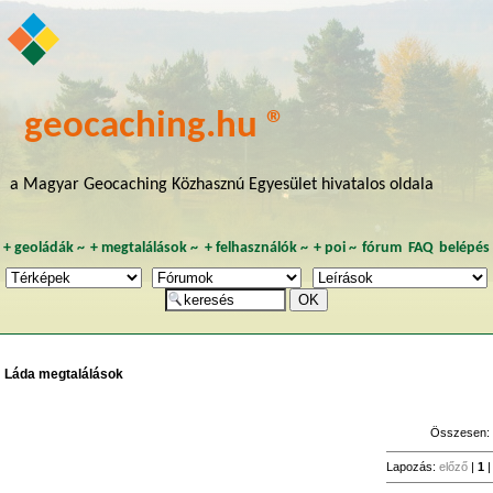
geocaching.hu ®
a Magyar Geocaching Közhasznú Egyesület hivatalos oldala
+
geoládák
~
+
megtalálások
~
+
felhasználók
~
+
poi
~
fórum
FAQ
belépés
Láda megtalálások
Összesen
Lapozás:
előző
|
1
|