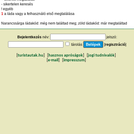
- sikertelen keresés
! egyéb
1
a láda vagy a felhasználó első megtalálása
Narancssárga ládakód: még nem találtad meg; zöld ládakód: már megtaláltad
Bejelentkezés
név:
jelszó:
tárolás
[
regisztráció
]
[
turistautak.hu
] [
hasznos apróságok
] [
jogi tudnivalók
]
[
e-mail
] [
impresszum
]