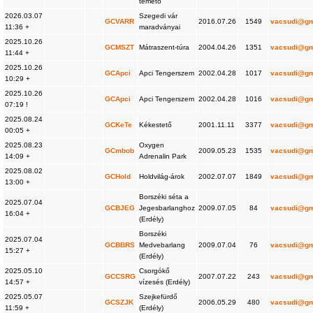
temető
2026.03.07
Szegedi vár
GCVARR
2016.07.26
1549
vacsudi@gm
11:36 +
maradványai
2025.10.26
GCMSZT
Mátraszent-túra
2004.04.26
1351
vacsudi@gm
11:44 +
2025.10.26
GCApci
Apci Tengerszem
2002.04.28
1017
vacsudi@gm
10:29 +
2025.10.26
GCApci
Apci Tengerszem
2002.04.28
1016
vacsudi@gm
07:19 !
2025.08.24
GCKeTe
Kékestető
2001.11.11
3377
vacsudi@gm
00:05 +
2025.08.23
Oxygen
GCmbob
2009.05.23
1535
vacsudi@gm
14:09 +
Adrenalin Park
2025.08.02
GCHold
Holdvilág-árok
2002.07.07
1849
vacsudi@gm
13:00 +
Borszéki séta a
2025.07.04
GCBJEG
Jegesbarlanghoz
2009.07.05
84
vacsudi@gm
16:04 +
(Erdély)
Borszéki
2025.07.04
GCBBRS
Medvebarlang
2009.07.04
76
vacsudi@gm
15:27 +
(Erdély)
2025.05.10
Csorgókő
GCCSRG
2007.07.22
243
vacsudi@gm
14:57 +
vízesés (Erdély)
2025.05.07
Szejkefürdő
GCSZJK
2006.05.29
480
vacsudi@gm
11:59 +
(Erdély)