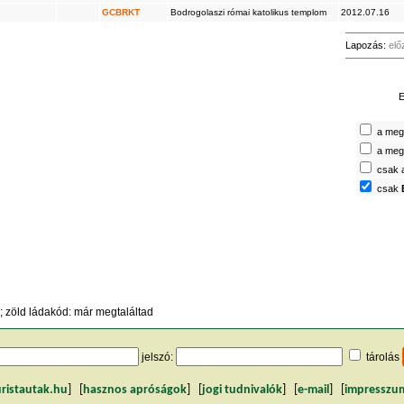
GCBRKT
Bodrogolaszi római katolikus templom
2012.07.16
Lapozás:
elő
E
a megt
a megt
csak 
csak
 zöld ládakód: már megtaláltad
jelszó:
tárolás
uristautak.hu
] [
hasznos apróságok
] [
jogi tudnivalók
] [
e-mail
] [
impresszu