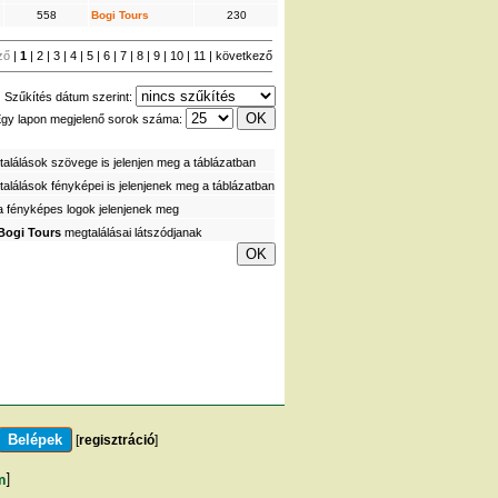
558
Bogi Tours
230
ző
|
1
|
2
|
3
|
4
|
5
|
6
|
7
|
8
|
9
|
10
|
11
|
következő
Szűkítés dátum szerint:
gy lapon megjelenő sorok száma:
alálások szövege is jelenjen meg a táblázatban
alálások fényképei is jelenjenek meg a táblázatban
a fényképes logok jelenjenek meg
Bogi Tours
megtalálásai látszódjanak
[
regisztráció
]
m
]