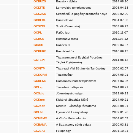
GCBUZS
Buzsák - tájház
2014.08.10
GCLTTD
Lengyeltóti templomdomb
2008.04.13
GCSZKO
Szamárkő, a pogány szertartás helye
2002.02.09
GCDFOL
Dunaföldvár
2004.07.03
GCSZEL
Szelid-Dunapataj
2003.09.27
GCPL
Palóc liget
2016.11.07
GCRCS
Romhányi csata
2011.08.12
GCrkfa
Rákóczi fa
2002.04.07
GCPUKE
Pusztakettős
2016.09.13
Tiszaszentimrei Egyházi Pecsétes
GCTEPT
2014.06.13
Téglák Gyűjtemény
GCVITP
Tisza-tavi Vízi Sétány és Tanösvény
2006.02.07
GCKORM
Tiszaörvény
2007.05.01
GCREND
Domonkos-rendi templomrom
2007.04.25
GCLep
Tisza-tavi hallépcső
2024.09.21
GCSzig
Jóreménység-sziget
2023.09.13
GCKure
Kiskörei lábasház kilátó
2024.09.21
GCJasz
Kisköre - Jászsági főcsatorna
2003.08.01
GCLfal
Gyulai Pál Leányfalvája
2009.01.26
GCMEMO
A Vörös Meteor-forrás
2004.02.07
GCBAMA
A Badacsony sötét oldala
2020.03.31
GC23A7
Fülöphegy
2001.10.21