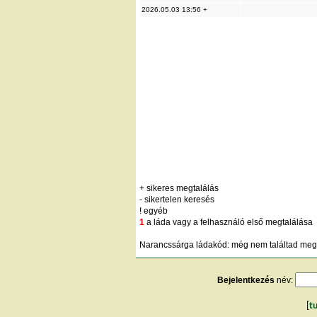
2026.05.03 13:56 +
+ sikeres megtalálás
- sikertelen keresés
! egyéb
1
a láda vagy a felhasználó első megtalálása
Narancssárga ládakód: még nem találtad meg;
Bejelentkezés
név:
[
t