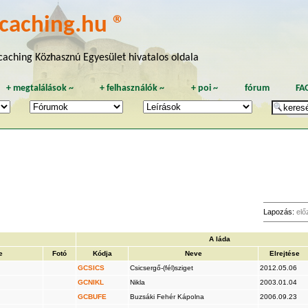
caching.hu ®
aching Közhasznú Egyesület hivatalos oldala
+
megtalálások
~
+
felhasználók
~
+
poi
~
fórum
FA
Lapozás:
elő
A láda
e
Fotó
Kódja
Neve
Elrejtése
GCSICS
Csicsergő-(fél)sziget
2012.05.06
GCNIKL
Nikla
2003.01.04
GCBUFE
Buzsáki Fehér Kápolna
2006.09.23