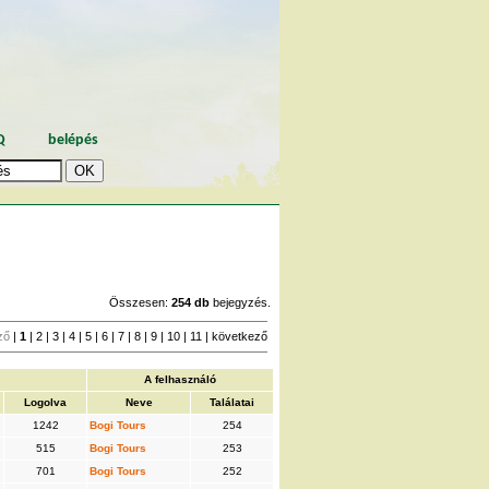
Q
belépés
Összesen:
254 db
bejegyzés.
ző
|
1
|
2
|
3
|
4
|
5
|
6
|
7
|
8
|
9
|
10
|
11
|
következő
A felhasználó
Logolva
Neve
Találatai
1242
Bogi Tours
254
515
Bogi Tours
253
701
Bogi Tours
252