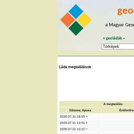
geo
a Magyar Geoc
+
geoládák
~
Láda megtalálások
A megtalálás
Dátuma, típusa
Értékelés
2026.07.31 18:05 +
2026.07.31 13:51 +
2026.07.31 12:22 +