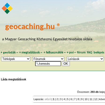
geocaching.hu ®
a Magyar Geocaching Közhasznú Egyesület hivatalos oldala
+
geoládák
~
+
megtalálások
~
+
felhasználók
~
+
poi
~
fórum
FAQ
belépés
Láda megtalálások
Összesen:
293 db
beje
Lapozás:
előző
|
1
|
2
|
3
|
4
|
5
|
6
|
7
|
8
|
9
|
10
|
11
|
12
|
köve