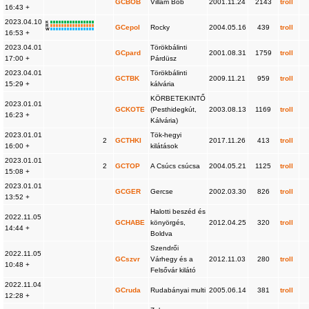
GCBOB
Villám Bob
2001.11.24
2143
troll
16:43 +
2023.04.10
K
R
GCepol
Rocky
2004.05.16
439
troll
W
16:53 +
2023.04.01
Törökbálinti
GCpard
2001.08.31
1759
troll
17:00 +
Párdüsz
2023.04.01
Törökbálinti
GCTBK
2009.11.21
959
troll
15:29 +
kálvária
KÖRBETEKINTŐ
2023.01.01
GCKOTE
(Pesthidegkút,
2003.08.13
1169
troll
16:23 +
Kálvária)
2023.01.01
Tök-hegyi
2
GCTHKI
2017.11.26
413
troll
16:00 +
kilátások
2023.01.01
2
GCTOP
A Csúcs csúcsa
2004.05.21
1125
troll
15:08 +
2023.01.01
GCGER
Gercse
2002.03.30
826
troll
13:52 +
Halotti beszéd és
2022.11.05
GCHABE
könyörgés,
2012.04.25
320
troll
14:44 +
Boldva
Szendrői
2022.11.05
GCszvr
Várhegy és a
2012.11.03
280
troll
10:48 +
Felsővár kilátó
2022.11.04
GCruda
Rudabányai multi
2005.06.14
381
troll
12:28 +