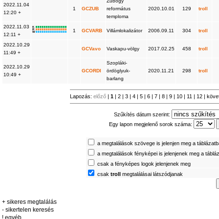
Zubogy
2022.11.04
1
GCZUB
református
2020.10.01
129
troll
12:20 +
temploma
2022.11.03
K
R
1
GCVARB
Villámlokalizátor
2006.09.11
304
troll
W
12:11 +
2022.10.29
GCVavo
Vaskapu-völgy
2017.02.25
458
troll
11:49 +
Szopláki-
2022.10.29
GCORDI
ördöglyuk-
2020.11.21
298
troll
10:49 +
barlang
Lapozás:
előző
|
1
|
2
|
3
|
4
|
5
|
6
|
7
|
8
|
9
|
10
|
11
|
12
|
köve
Szűkítés dátum szerint:
Egy lapon megjelenő sorok száma:
a megtalálások szövege is jelenjen meg a táblázat
a megtalálások fényképei is jelenjenek meg a táblá
csak a fényképes logok jelenjenek meg
csak
troll
megtalálásai látszódjanak
+ sikeres megtalálás
- sikertelen keresés
! egyéb