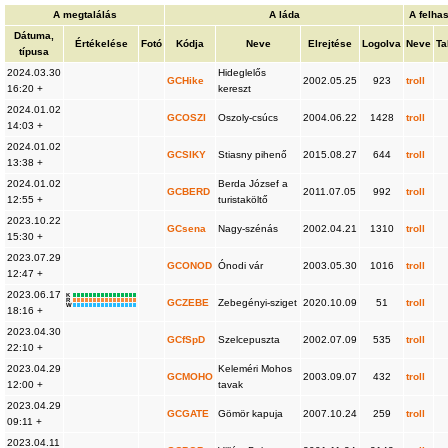
A megtalálás
A láda
A felha
Dátuma,
Értékelése
Fotó
Kódja
Neve
Elrejtése
Logolva
Neve
Ta
típusa
2024.03.30
Hideglelős
GCHike
2002.05.25
923
troll
16:20 +
kereszt
2024.01.02
GCOSZI
Oszoly-csúcs
2004.06.22
1428
troll
14:03 +
2024.01.02
GCSIKY
Stiasny pihenő
2015.08.27
644
troll
13:38 +
2024.01.02
Berda József a
GCBERD
2011.07.05
992
troll
12:55 +
turistaköltő
2023.10.22
GCsena
Nagy-szénás
2002.04.21
1310
troll
15:30 +
2023.07.29
GCONOD
Ónodi vár
2003.05.30
1016
troll
12:47 +
2023.06.17
K
R
GCZEBE
Zebegényi-sziget
2020.10.09
51
troll
W
18:16 +
2023.04.30
GCfSpD
Szelcepuszta
2002.07.09
535
troll
22:10 +
2023.04.29
Keleméri Mohos
GCMOHO
2003.09.07
432
troll
12:00 +
tavak
2023.04.29
GCGATE
Gömör kapuja
2007.10.24
259
troll
09:11 +
2023.04.11